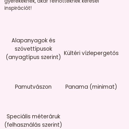
gyerekeknek, akár felnőtteknek keresel
inspirációt!
Alapanyagok és
szövettípusok
Kültéri vízlepergetős
(anyagtípus szerint)
Pamutvászon
Panama (minimat)
Speciális méteráruk
(felhasználás szerint)