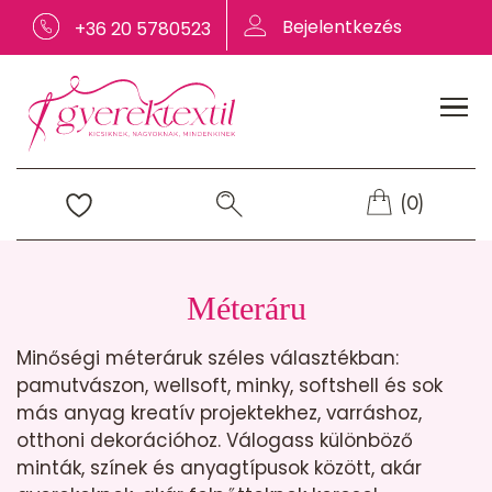
Bejelentkezés
+36 20 5780523
(0)
Méteráru
Minőségi méteráruk széles választékban:
pamutvászon, wellsoft, minky, softshell és sok
más anyag kreatív projektekhez, varráshoz,
otthoni dekorációhoz. Válogass különböző
minták, színek és anyagtípusok között, akár