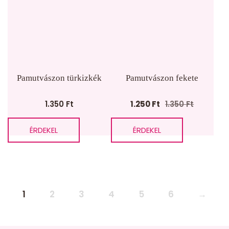
Pamutvászon türkizkék
Pamutvászon fekete
1.350
Ft
1.250
Ft
1.350
Ft
Original
Current
price
price
ÉRDEKEL
ÉRDEKEL
was:
is:
1.350 Ft.
1.250 Ft.
1
2
3
4
5
6
→