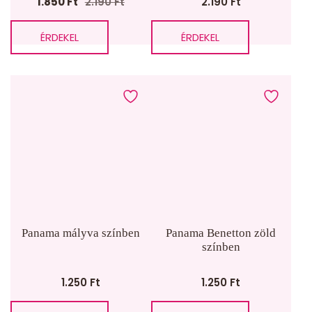
1.850
Ft
2.190
Ft
2.190
Ft
Original
Current
price
price
ÉRDEKEL
ÉRDEKEL
was:
is:
2.190 Ft.
1.850 Ft.
Panama mályva színben
Panama Benetton zöld
színben
1.250
Ft
1.250
Ft