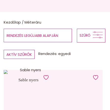
Kezdőlap
/ Méteráru
SZŰRŐ
Rendezés: egyedi
AKTÍV SZŰRŐK
1.250 FT
7.990 FT
Év:
—
Sable nyers
Termékkategóriák
TERMÉKKATEGÓRIÁK