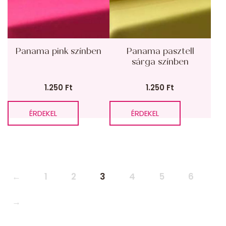
Panama pink színben
Panama pasztell
sárga színben
1.250
Ft
1.250
Ft
ÉRDEKEL
ÉRDEKEL
←
1
2
3
4
5
6
→