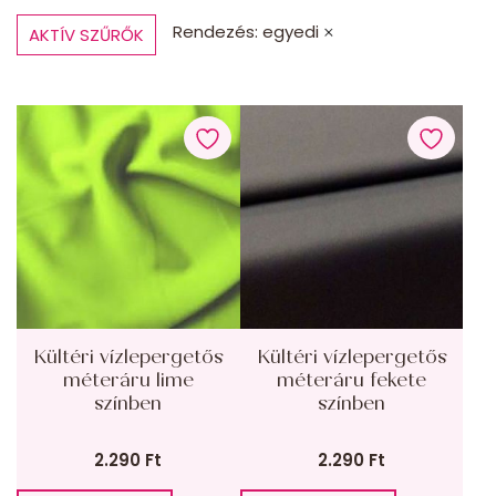
Rendezés: egyedi
AKTÍV SZŰRŐK
1.250 FT
7.990 FT
Év:
—
Termékkategóriák
TERMÉKKATEGÓRIÁK
SZŰRŐ
Kültéri vízlepergetős
Kültéri vízlepergetős
méteráru lime
méteráru fekete
színben
színben
2.290
Ft
2.290
Ft