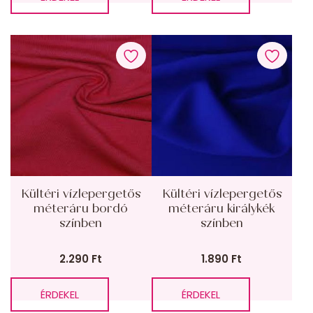
Kültéri vízlepergetős
Kültéri vízlepergetős
méteráru bordó
méteráru királykék
színben
színben
2.290
Ft
1.890
Ft
ÉRDEKEL
ÉRDEKEL