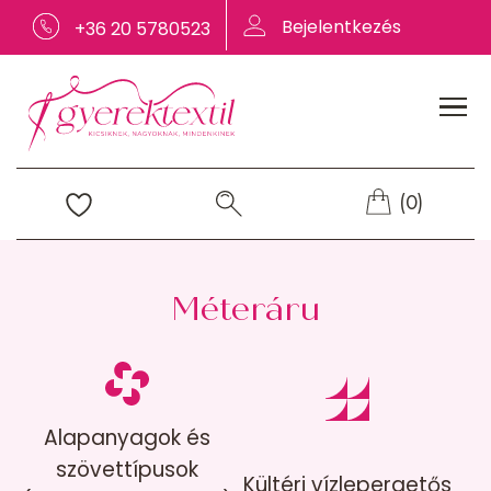
Bejelentkezés
+36 20 5780523
(0)
Méteráru
Alapanyagok és
szövettípusok
Kültéri vízlepergetős