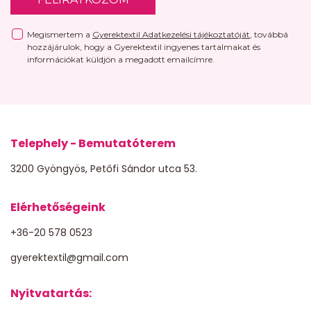
Megismertem a
Gyerektextil Adatkezelési tájékoztatóját
, továbbá
hozzájárulok, hogy a Gyerektextil ingyenes tartalmakat és
információkat küldjön a megadott emailcímre.
Telephely - Bemutatóterem
3200 Gyöngyös, Petőfi Sándor utca 53.
Elérhetőségeink
+36-20 578 0523
gyerektextil@gmail.com
Nyitvatartás: