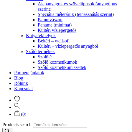
Alapanyagok és szövettípusok (anyagtípus
szerint)
Speciális méteráruk (felhasználás szerint)
Pamutvászon
Panama (minimat)
Kültéri vízlepergetős
Kutyafekhelyek
Beltéri – wellsoft
Kültéri – vízlepergetős anyagból
Szőlő termékek
Szőlőlé
Szőlő kozmetikumok
Szőlő kozmetikum szettek
Partnerajánlatok
Blog
Rólunk
Kapcsolat
(0)
Products search