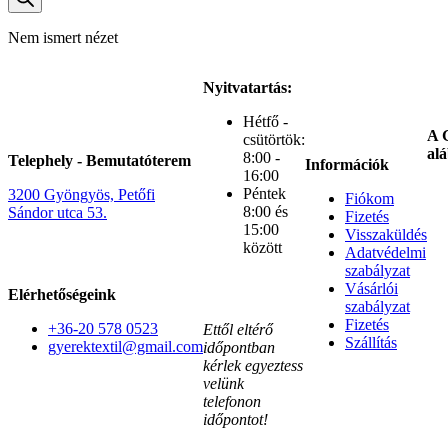
Nem ismert nézet
Nyitvatartás:
Hétfő -
A G
csütörtök:
alá
8:00 -
Telephely - Bemutatóterem
Információk
16:00
Péntek
3200 Gyöngyös, Petőfi
Fiókom
8:00 és
Sándor utca 53.
Fizetés
15:00
Visszaküldés
között
Adatvédelmi
szabályzat
Vásárlói
Elérhetőségeink
szabályzat
Fizetés
+36-20 578 0523
Ettől eltérő
Szállítás
gyerektextil@gmail.com
időpontban
kérlek egyeztess
velünk
telefonon
időpontot!