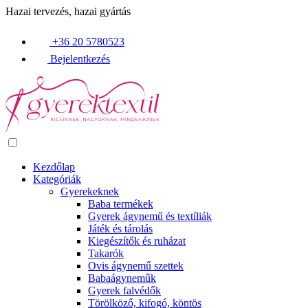
Hazai tervezés, hazai gyártás
+36 20 5780523
Bejelentkezés
Kezdőlap
Kategóriák
Gyerekeknek
Baba termékek
Gyerek ágynemű és textíliák
Játék és tárolás
Kiegészítők és ruházat
Takarók
Ovis ágynemű szettek
Babaágyneműk
Gyerek falvédők
Törölköző, kifogó, köntös