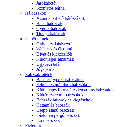
Járókabetét
Szoptatós párna
Hálózsákok
Azonnal vihető hálózsákok
Baba hálózsák
Gyerek hálózsák
Tipegő hálózsák
Felnőtteknek
Otthon és lakástextil
Wellness és életmód
Divat és kiegészítők
Különleges alkalmak
Ügyvédi talár
Jógapárna
Babzsákfotelek
Baba és gyerek babzsákok
Felnőtt és prémium babzsákok
Különleges formájú és tematikus babzsákok
Kültéri és extra babzsákok
Babzsák bútorok és kiegészítők
Háttámlás babzsák
Csepp alakú babzsák
Fánk/hempergó babzsák
Foci babzsák
Méteráru