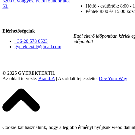
3200 Gyöngyös, Petőfi Sándor utca
Hétfő - csütörtök: 8:00 - 
53.
Péntek 8:00 és 15:00 közö
Elérhetőségeink
Ettől eltérő időpontban kérlek e
+36-20 578 0523
időpontot!
gyerektextil@gmail.com
© 2025 GYEREKTEXTIL
Az oldalt tervezte:
Brand-A
| Az oldalt fejlesztette:
Dev Your Way
Cookie-kat használunk, hogy a legjobb élményt nyújtsuk weboldalun