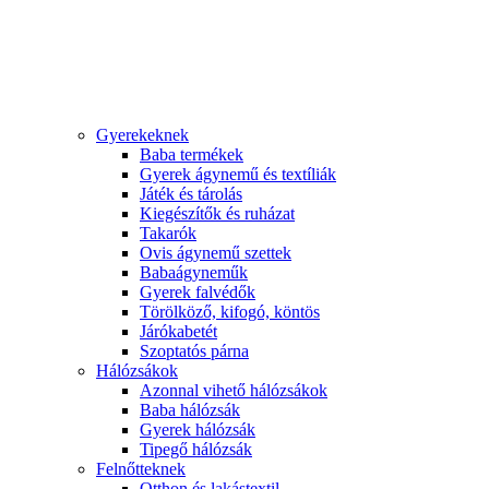
Gyerekeknek
Baba termékek
Gyerek ágynemű és textíliák
Játék és tárolás
Kiegészítők és ruházat
Takarók
Ovis ágynemű szettek
Babaágyneműk
Gyerek falvédők
Törölköző, kifogó, köntös
Járókabetét
Szoptatós párna
Hálózsákok
Azonnal vihető hálózsákok
Baba hálózsák
Gyerek hálózsák
Tipegő hálózsák
Felnőtteknek
Otthon és lakástextil