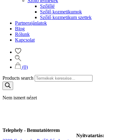
Szőlő termékek
Szőlőlé
Szőlő kozmetikumok
Szőlő kozmetikum szettek
Partnerajánlatok
Blog
Rólunk
Kapcsolat
(0)
Products search
Nem ismert nézet
Telephely - Bemutatóterem
Nyitvatartás: