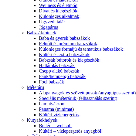
Wellness és életmód
Divat és kiegészítők
Különleges alkalmak
Ügyvédi talár
Jógapárna
Babzsákfotelek
Baba és gyerek babzsákok
Felnőtt és prémium babzsákok
Különleges formájú és tematikus babzsákok
Kültéri és extra babzsákok
Babzsák bútorok és kiegészítők
Háttámlás babzsák
Csepp alakú babzsák
Fánk/hempergó babzsák
Foci babzsák
Méteráru
Alapanyagok és szövettípusok (anyagtípus szerint)
Speciális méteráruk (felhasználás szerint)
Pamutvászon
Panama (minimat)
Kültéri vízlepergetős
Kutyafekhelyek
Beltéri – wellsoft
Kültéri – vízlepergetős anyagból