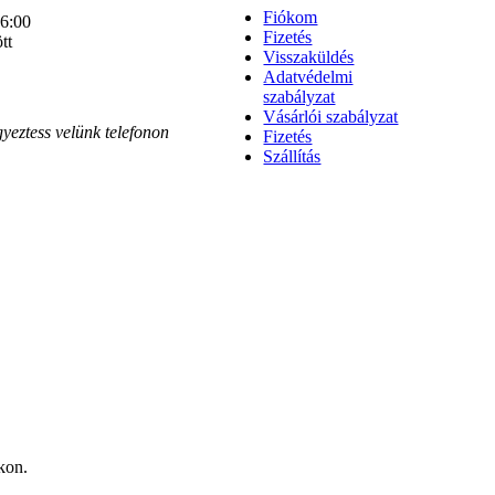
Fiókom
16:00
Fizetés
tt
Visszaküldés
Adatvédelmi
szabályzat
Vásárlói szabályzat
gyeztess velünk telefonon
Fizetés
Szállítás
kon.