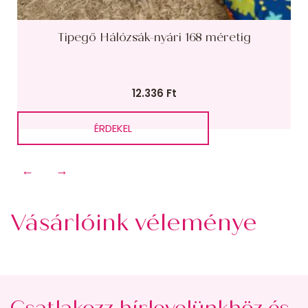
Tipegő Hálózsák-nyári 168 méretig
12.336
Ft
ÉRDEKEL
←
→
Vásárlóink véleménye
Csatlakozz hírlevelünkhöz és