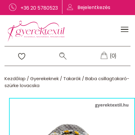
Bejelentkezés
+36 20 5780523
(0)
Kezdőlap
/
Gyerekeknek
/
Takarók
/
Baba csillagtakaró-
szürke lovacska