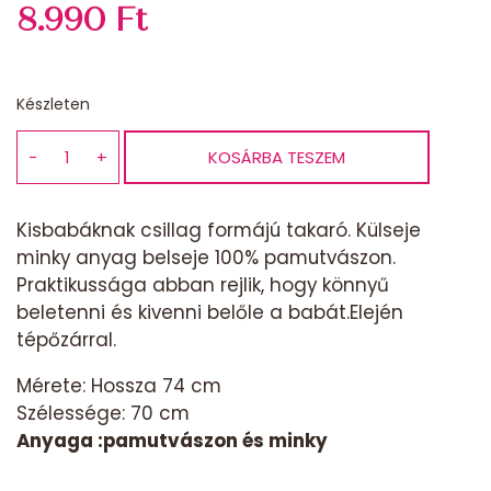
8.990
Ft
Készleten
−
+
KOSÁRBA TESZEM
Baba
csillagtakaró-
szürke
Kisbabáknak csillag formájú takaró. Külseje
lovacska
minky anyag belseje 100% pamutvászon.
mennyiség
Praktikussága abban rejlik, hogy könnyű
beletenni és kivenni belőle a babát.Elején
tépőzárral.
Mérete: Hossza 74 cm
Szélessége: 70 cm
Anyaga :pamutvászon és minky