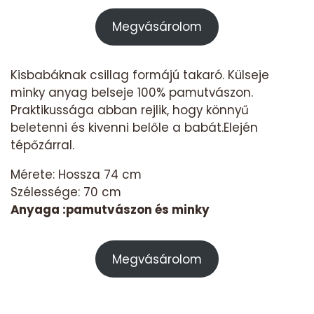
Megvásárolom
Kisbabáknak csillag formájú takaró. Külseje
minky anyag belseje 100% pamutvászon.
Praktikussága abban rejlik, hogy könnyű
beletenni és kivenni belőle a babát.Elején
tépőzárral.
Mérete: Hossza 74 cm
Szélessége: 70 cm
Anyaga :pamutvászon és minky
Megvásárolom