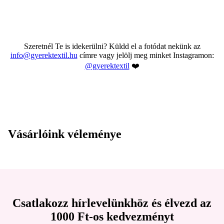
járókabetét fejvédővel
padlópárna
Szeretnél Te is idekerülni? Küldd el a fotódat nekünk az
info@gyerektextil.hu
címre vagy jelölj meg minket Instagramon:
@gyerektextil
❤️
Vásárlóink véleménye
Csatlakozz hírlevelünkhöz és élvezd az
1000 Ft-os kedvezményt