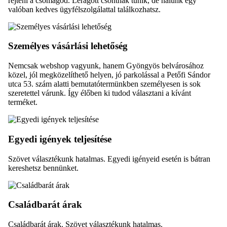
rejteni a csomagod. Lerágott csontnak tűnik, de nálunk egy
valóban kedves ügyfélszolgálattal találkozhatsz.
Személyes vásárlási lehetőség
Nemcsak webshop vagyunk, hanem Gyöngyös belvárosához
közel, jól megközelíthető helyen, jó parkolással a Petőfi Sándor
utca 53. szám alatti bemutatótermünkben személyesen is sok
szeretettel várunk. Így élőben ki tudod választani a kívánt
terméket.
Egyedi igények teljesítése
Szövet választékunk hatalmas. Egyedi igényeid esetén is bátran
kereshetsz bennünket.
Családbarát árak
Családbarát árak. Szövet választékunk hatalmas.