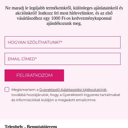
Ne maradj le legújabb termékeinkről, különleges ajánlatainkról és
akcióinkról! Iratkozz fel most hírlevelünkre, és az első
vásárlásodhoz egy 1000 Ft-os kedvezménykuponnal
ajándékozunk meg.
FELIRATKOZOM
Megismertem a
Gyerektextil Adatkezelési tájékoztatóját
,
továbbá hozzájárulok, hogy a Gyerektextil ingyenes tartalmakat
és információkat küldjön a megadott emailcímre.
Telephely - Bemutatóterem