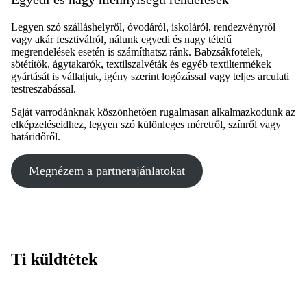
Legyen szó szálláshelyről, óvodáról, iskoláról, rendezvényről
vagy akár fesztiválról, nálunk egyedi és nagy tételű
megrendelések esetén is számíthatsz ránk. Babzsákfotelek,
sötétítők, ágytakarók, textilszalvéták és egyéb textiltermékek
gyártását is vállaljuk, igény szerint logózással vagy teljes arculati
testreszabással.
Saját varrodánknak köszönhetően rugalmasan alkalmazkodunk az
elképzeléseidhez, legyen szó különleges méretről, színről vagy
határidőről.
Megnézem a partnerajánlatokat
Ti küldtétek
Emily ruhaszett
csepp fotelek
kültéri babzsákfotel
Neves,virágos háttámlás babzsákfotel
katica puff