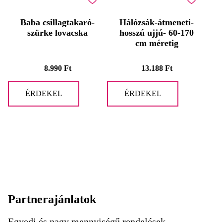
Baba csillagtakaró-
Hálózsák-átmeneti-
szürke lovacska
hosszú ujjú- 60-170
cm méretig
8.990
Ft
13.188
Ft
ÉRDEKEL
ÉRDEKEL
Partnerajánlatok
Egyedi és nagy mennyiségű rendelések