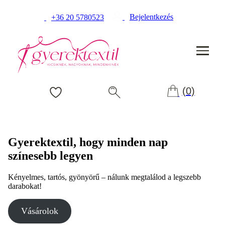
Bejelentkezés
+36 20 5780523
(0)
Gyerektextil, hogy minden nap
színesebb legyen
Kényelmes, tartós, gyönyörű – nálunk megtalálod a legszebb
darabokat!
Vásárolok