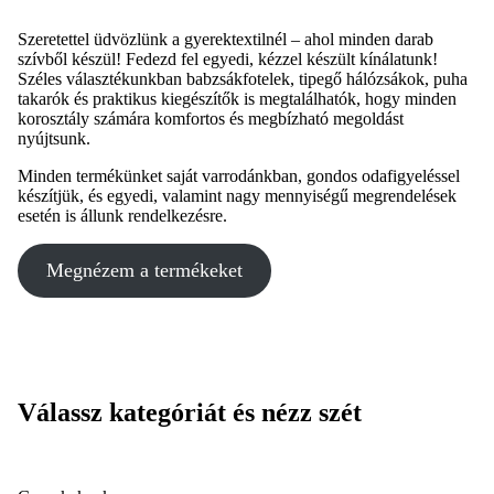
Szeretettel üdvözlünk a gyerektextilnél – ahol minden darab
szívből készül! Fedezd fel egyedi, kézzel készült kínálatunk!
Széles választékunkban babzsákfotelek, tipegő hálózsákok, puha
takarók és praktikus kiegészítők is megtalálhatók, hogy minden
korosztály számára komfortos és megbízható megoldást
nyújtsunk.
Minden termékünket saját varrodánkban, gondos odafigyeléssel
készítjük, és egyedi, valamint nagy mennyiségű megrendelések
esetén is állunk rendelkezésre.
Megnézem a termékeket
Válassz kategóriát és nézz szét