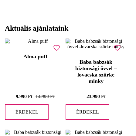
Aktuális ajánlataink
Akció!
Alma puff
Baba babzsák
biztonsági övvel –
lovacska szürke
minky
9.990
Ft
14.990
Ft
23.990
Ft
Original
Current
price
price
was:
is:
ÉRDEKEL
ÉRDEKEL
14.990 Ft.
9.990 Ft.