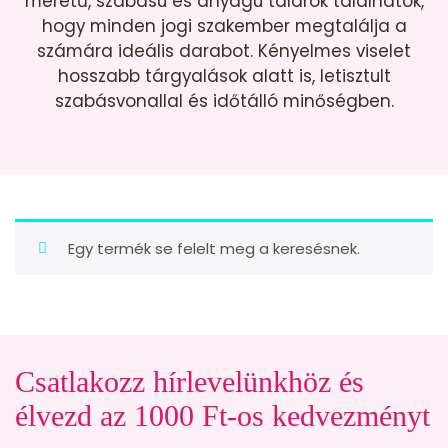
méretű, szabású és anyagú talárok találhatók,
hogy minden jogi szakember megtalálja a
számára ideális darabot. Kényelmes viselet
hosszabb tárgyalások alatt is, letisztult
szabásvonallal és időtálló minőségben.
Egy termék se felelt meg a keresésnek.
Csatlakozz hírlevelünkhöz és
élvezd az 1000 Ft-os kedvezményt