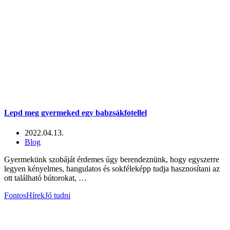
Lepd meg gyermeked egy babzsákfotellel
2022.04.13.
Blog
Gyermekünk szobáját érdemes úgy berendeznünk, hogy egyszerre
legyen kényelmes, hangulatos és sokféleképp tudja hasznosítani az
ott található bútorokat, …
Fontos
Hírek
Jó tudni