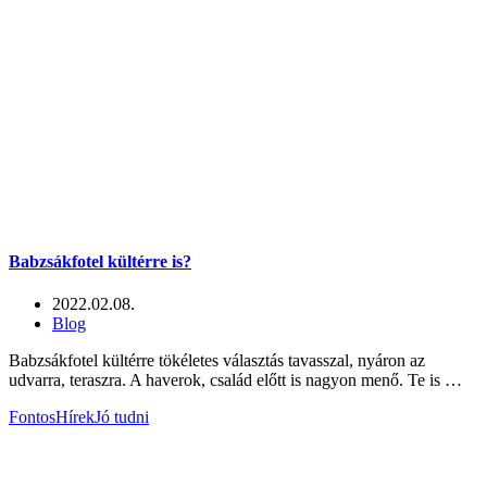
Babzsákfotel kültérre is?
2022.02.08.
Blog
Babzsákfotel kültérre tökéletes választás tavasszal, nyáron az
udvarra, teraszra. A haverok, család előtt is nagyon menő. Te is …
Fontos
Hírek
Jó tudni