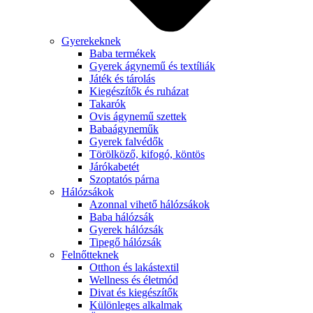
Gyerekeknek
Baba termékek
Gyerek ágynemű és textíliák
Játék és tárolás
Kiegészítők és ruházat
Takarók
Ovis ágynemű szettek
Babaágyneműk
Gyerek falvédők
Törölköző, kifogó, köntös
Járókabetét
Szoptatós párna
Hálózsákok
Azonnal vihető hálózsákok
Baba hálózsák
Gyerek hálózsák
Tipegő hálózsák
Felnőtteknek
Otthon és lakástextil
Wellness és életmód
Divat és kiegészítők
Különleges alkalmak