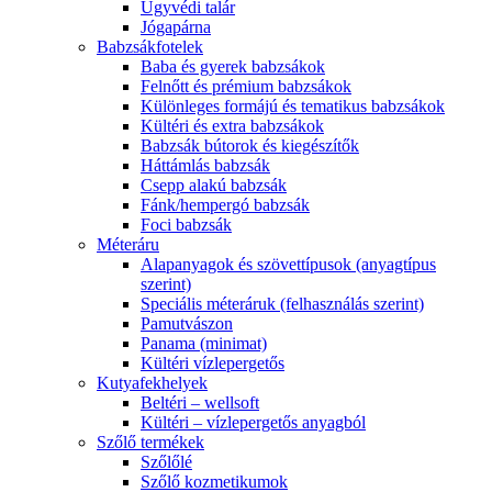
Ügyvédi talár
Jógapárna
Babzsákfotelek
Baba és gyerek babzsákok
Felnőtt és prémium babzsákok
Különleges formájú és tematikus babzsákok
Kültéri és extra babzsákok
Babzsák bútorok és kiegészítők
Háttámlás babzsák
Csepp alakú babzsák
Fánk/hempergó babzsák
Foci babzsák
Méteráru
Alapanyagok és szövettípusok (anyagtípus
szerint)
Speciális méteráruk (felhasználás szerint)
Pamutvászon
Panama (minimat)
Kültéri vízlepergetős
Kutyafekhelyek
Beltéri – wellsoft
Kültéri – vízlepergetős anyagból
Szőlő termékek
Szőlőlé
Szőlő kozmetikumok