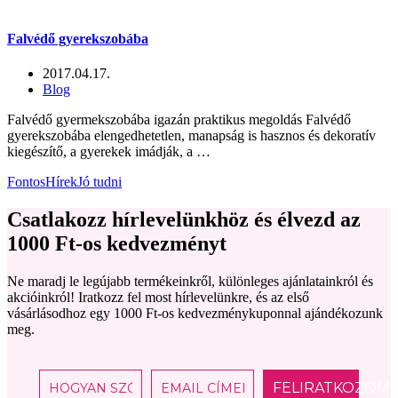
Falvédő gyerekszobába
2017.04.17.
Blog
Falvédő gyermekszobába igazán praktikus megoldás Falvédő
gyerekszobába elengedhetetlen, manapság is hasznos és dekoratív
kiegészítő, a gyerekek imádják, a …
Fontos
Hírek
Jó tudni
Csatlakozz hírlevelünkhöz és élvezd az
1000 Ft-os kedvezményt
Ne maradj le legújabb termékeinkről, különleges ajánlatainkról és
akcióinkról! Iratkozz fel most hírlevelünkre, és az első
vásárlásodhoz egy 1000 Ft-os kedvezménykuponnal ajándékozunk
meg.
FELIRATKOZOM