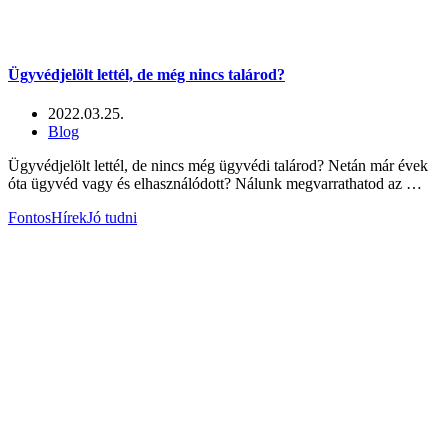
Ügyvédjelölt lettél, de még nincs talárod?
2022.03.25.
Blog
Ügyvédjelölt lettél, de nincs még ügyvédi talárod? Netán már évek
óta ügyvéd vagy és elhasználódott? Nálunk megvarrathatod az …
Fontos
Hírek
Jó tudni