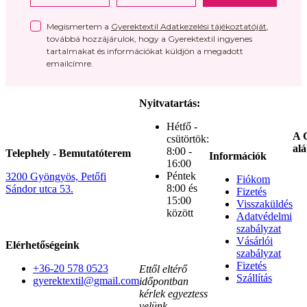
Megismertem a
Gyerektextil Adatkezelési tájékoztatóját
,
továbbá hozzájárulok, hogy a Gyerektextil ingyenes
tartalmakat és információkat küldjön a megadott
emailcímre.
Nyitvatartás:
Hétfő -
A G
csütörtök:
alá
8:00 -
Telephely - Bemutatóterem
Információk
16:00
Péntek
3200 Gyöngyös, Petőfi
Fiókom
8:00 és
Sándor utca 53.
Fizetés
15:00
Visszaküldés
között
Adatvédelmi
szabályzat
Vásárlói
Elérhetőségeink
szabályzat
Fizetés
+36-20 578 0523
Ettől eltérő
Szállítás
gyerektextil@gmail.com
időpontban
kérlek egyeztess
velünk