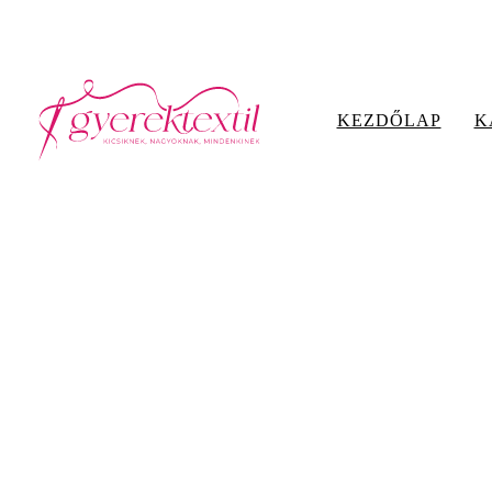
Hazai tervezés, hazai gyártás
KEZDŐLAP
K