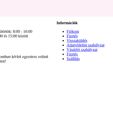
Információk
ütörtök: 8:00 - 16:00
Fiókom
00 és 15:00 között
Fizetés
Visszaküldés
Adatvédelmi szabályzat
Vásárlói szabályzat
Fizetés
pontban kérlek egyeztess velünk
Szállítás
tot!