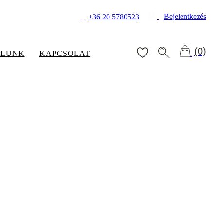
Bejelentkezés
+36 20 5780523
(0)
ÓLUNK
KAPCSOLAT