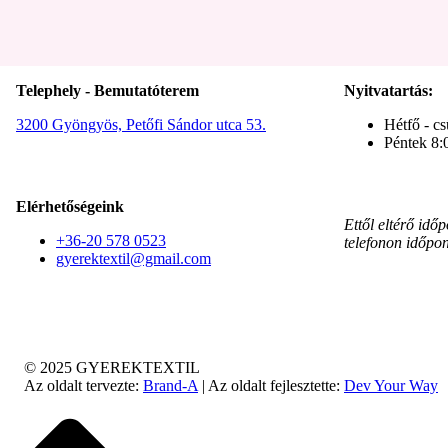
Telephely - Bemutatóterem
Nyitvatartás:
3200 Gyöngyös, Petőfi Sándor utca 53.
Hétfő - cs
Péntek 8:
Elérhetőségeink
Ettől eltérő idő
+36-20 578 0523
telefonon időpon
gyerektextil@gmail.com
© 2025 GYEREKTEXTIL
Az oldalt tervezte:
Brand-A
| Az oldalt fejlesztette:
Dev Your Way