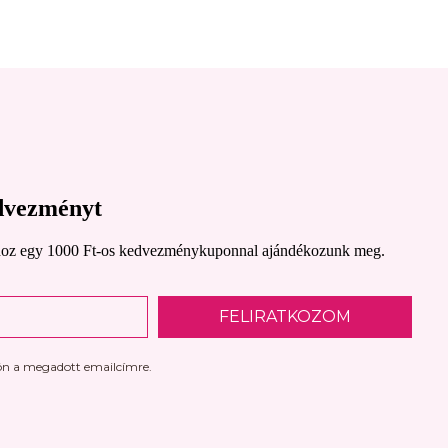
edvezményt
lásodhoz egy 1000 Ft-os kedvezménykuponnal ajándékozunk meg.
FELIRATKOZOM
jön a megadott emailcímre.