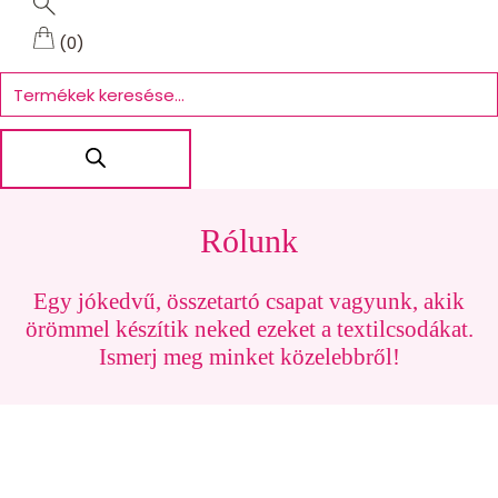
(0)
Products
search
Rólunk
Egy jókedvű, összetartó csapat vagyunk, akik
örömmel készítik neked ezeket a textilcsodákat.
Ismerj meg minket közelebbről!