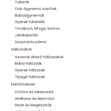
Takarók
Ovis ágynemű szettek
Babaágyneműk
Gyerek falvédők
Törölköző, kifogó, köntös
Járókabetét
Szoptatós párna
Hálózsákok
Azonnal vihető hálózsákok
Baba hálózsák
Gyerek hálózsák
Tipegő hálózsák
Felnőtteknek
Otthon és lakástextil
Wellness és életmód
Divat és kiegészítők