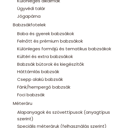
Különleges alkalmak
Ügyvédi talár
Jógapárna
Babzsákfotelek
Baba és gyerek babzsákok
Felnőtt és prémium babzsákok
Különleges formájú és tematikus babzsákok
Kültéri és extra babzsákok
Babzsák bútorok és kiegészítők
Háttámlás babzsák
Csepp alakú babzsák
Fánk/hempergó babzsák
Foci babzsák
Méteráru
Alapanyagok és szövettípusok (anyagtípus
szerint)
Speciális méteráruk (felhasználás szerint)