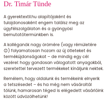
Dr. Timár Tünde
A gyerektextil.hu alapítójaként és
tulajdonosaként engem találsz meg az
ügyfélszolgálaton és a gyöngyösi
bemutatótermünkben is.
A kolléganők nagy örömére (vagy rémületére
😊) folyamatosan hozom az új ötleteket és
termékújdonságokat – de mindig egy cél
vezérel: hogy gondosan válogatott anyagokból,
szeretettel tervezett termékeket kínáljunk nektek.
Remélem, hogy oldalunk és termékeink elnyerik
a tetszésedet – és ha még nem vásároltál
tőlünk, hamarosan téged is elégedett vásárlóink
között üdvözölhetünk!