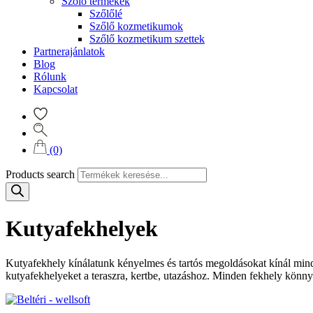
Szőlő termékek
Szőlőlé
Szőlő kozmetikumok
Szőlő kozmetikum szettek
Partnerajánlatok
Blog
Rólunk
Kapcsolat
(0)
Products search
Kutyafekhelyek
Kutyafekhely kínálatunk kényelmes és tartós megoldásokat kínál minde
kutyafekhelyeket a teraszra, kertbe, utazáshoz. Minden fekhely könny