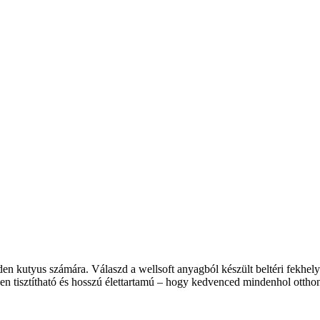
n kutyus számára. Válaszd a wellsoft anyagból készült beltéri fekhely
en tisztítható és hosszú élettartamú – hogy kedvenced mindenhol ottho