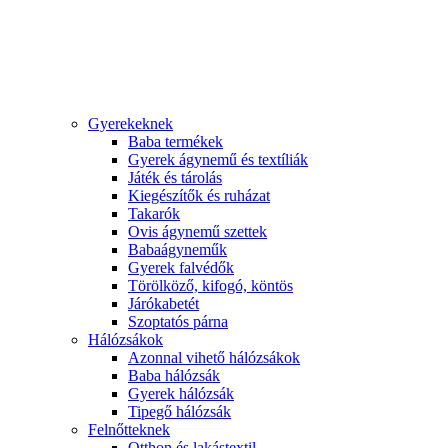
Gyerekeknek
Baba termékek
Gyerek ágynemű és textíliák
Játék és tárolás
Kiegészítők és ruházat
Takarók
Ovis ágynemű szettek
Babaágyneműk
Gyerek falvédők
Törölköző, kifogó, köntös
Járókabetét
Szoptatós párna
Hálózsákok
Azonnal vihető hálózsákok
Baba hálózsák
Gyerek hálózsák
Tipegő hálózsák
Felnőtteknek
Otthon és lakástextil