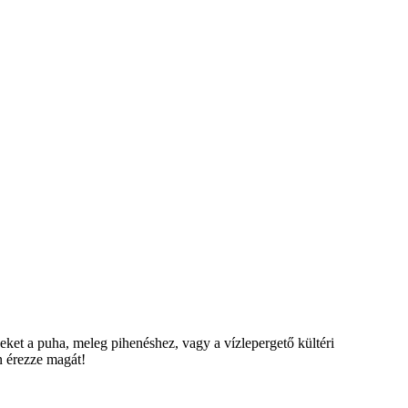
eket a puha, meleg pihenéshez, vagy a vízlepergető kültéri
n érezze magát!