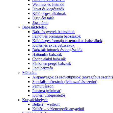
Wellness és életmód
Divat és kiegészítők
Különleges alkalmak
Ügyvédi talár
Jógapárna
Babzsákfotelek
Baba és gyerek babzsákok
Felnőtt és prémium babzsákok
Különleges formájú és tematikus babzsákok
Kültéri és extra babzsákok
Babzsák bútorok és kiegészítők
Háttámlás babzsák
Csepp alakú babzsák
Fánk/hempergó babzsák
Foci babzsák
Méteráru
Alapanyagok és szövettípusok (anyagtípus szerint)
Speciális méteráruk (felhasználás szerint)
Pamutvászon
Panama (minimat)
Kültéri vízlepergetős
Kutyafekhelyek
Beltéri – wellsoft
Kültéri – vízlepergetős anyagból