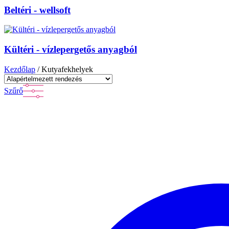
Beltéri - wellsoft
Kültéri - vízlepergetős anyagból
Kezdőlap
/ Kutyafekhelyek
Szűrő
Szöveges keresés
Termékkategóriák
Termékkategóriák
Termékkategóriák
Szűrő