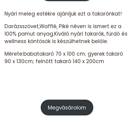
Nyári meleg estékre ajánljuk ezt a takarónkat!
Darázsszövet,Wafflé, Piké néven is ismert ez a
100% pamut anyag.Kiváló nyári takarók, fürdő és
wellness köntösök is készülhetnek belőle.
Mérete:babatakaró 70 x 100 cm; gyerek takaró
90 x 130cm; felnőtt takaró 140 x 200cm
Megvásárolom