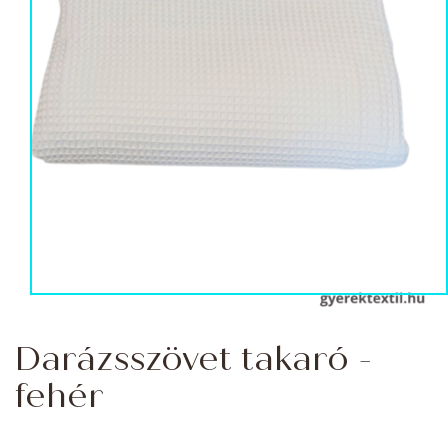
Darázsszövet takaró -
fehér