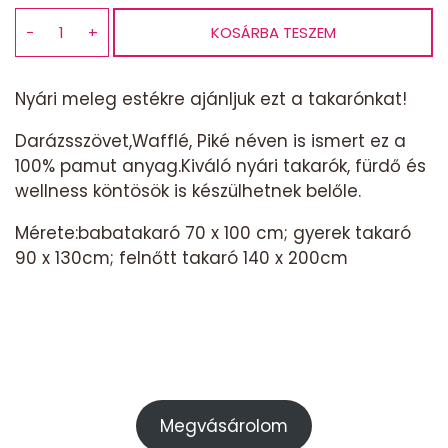
−
+
KOSÁRBA TESZEM
Darázsszövet
takaró
-
Nyári meleg estékre ajánljuk ezt a takarónkat!
fehér
mennyiség
Darázsszövet,Wafflé, Piké néven is ismert ez a
100% pamut anyag.Kiváló nyári takarók, fürdő és
wellness köntösök is készülhetnek belőle.
Mérete:babatakaró 70 x 100 cm; gyerek takaró
90 x 130cm; felnőtt takaró 140 x 200cm
Megvásárolom