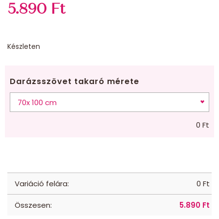
5.890
Ft
Készleten
Darázsszövet takaró mérete
0
Ft
Variáció felára:
0
Ft
Összesen:
5.890
Ft