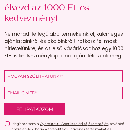
élvezd az 1000 Ft-os
kedvezményt
Ne maradj le legújabb termékeinkről, különleges
ajánlatainkról és akcióinkról! Iratkozz fel most
hírlevelünkre, és az első vásárlásodhoz egy 1000
Ft-os kedvezménykuponnal ajándékozunk meg.
FELIRATKOZOM
Megismertem a
Gyerektextil Adatkezelési tájékoztatóját
, továbbá
hozzájárulok, hogy a Gyerektextil ingyenes tartalmakat és