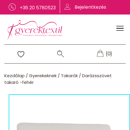
Bejelentkezés
+36 20 5780523
(0)
Kezdőlap
/
Gyerekeknek
/
Takarók
/
Darázsszövet
takaró -fehér