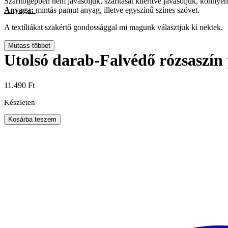
Szárítógépben nem javasoljuk, szárítását kiterítve javasoljuk, könnyen
Anyaga:
mintás pamut anyag, illetve egyszínű színes szövet.
A textíliákat szakértő gondossággal mi magunk választjuk ki nektek.
Mutass többet
Utolsó darab-Falvédő rózsaszín
11.490
Ft
Készleten
Utolsó
Kosárba teszem
darab-
Falvédő
rózsaszín
pepita
80*160
cm
mennyiség