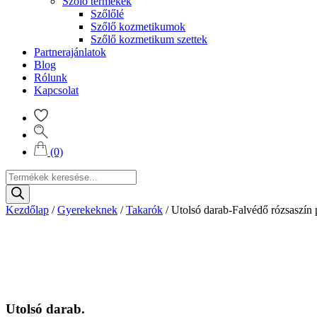
Szőlő termékek
Szőlőlé
Szőlő kozmetikumok
Szőlő kozmetikum szettek
Partnerajánlatok
Blog
Rólunk
Kapcsolat
(0)
Products
search
Kezdőlap
/
Gyerekeknek
/
Takarók
/
Utolsó darab-Falvédő rózsaszín
Utolsó darab.