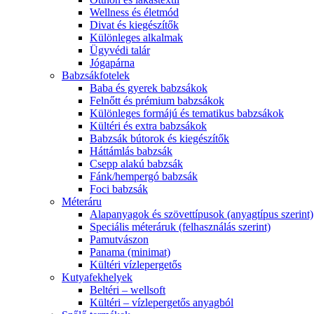
Wellness és életmód
Divat és kiegészítők
Különleges alkalmak
Ügyvédi talár
Jógapárna
Babzsákfotelek
Baba és gyerek babzsákok
Felnőtt és prémium babzsákok
Különleges formájú és tematikus babzsákok
Kültéri és extra babzsákok
Babzsák bútorok és kiegészítők
Háttámlás babzsák
Csepp alakú babzsák
Fánk/hempergó babzsák
Foci babzsák
Méteráru
Alapanyagok és szövettípusok (anyagtípus szerint)
Speciális méteráruk (felhasználás szerint)
Pamutvászon
Panama (minimat)
Kültéri vízlepergetős
Kutyafekhelyek
Beltéri – wellsoft
Kültéri – vízlepergetős anyagból