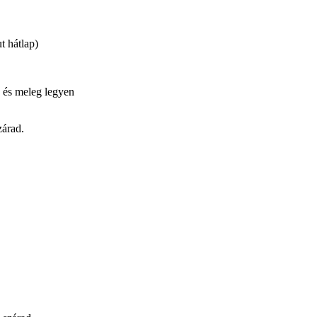
t hátlap)
 és meleg legyen
zárad.