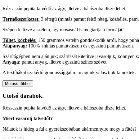
Rózsaszín pepita falvédő az ágy, illetve a hálószoba dísze lehet.
Termékszerkezet:
3 rétegű (mintás pamut felső réteg, közbélés, pamu
Szépen letűzve a szélein, így mosásnál is megtartja a formáját!
Töltet, közbélés:
150 grammos vatelin gondoskodik arról, hogy puha
Alapanyag:
100% mintás pamutvászon és egyszínű pamutvászon.
Szárítógépben nem ajánljuk; szárítását kiterítve javasoljuk, könnyen s
Anyaga:
pamut anyag, illetve egyszínű színes szövet.
A textíliákat szakértő gondossággal mi magunk választjuk ki nektek.
Mutass többet
Utolsó darabok.
Rózsaszín pepita falvédő az ágy, illetve a hálószoba dísze lehet.
Miért vásárolj falvédőt?
Nálatok is hideg a fal a gyerekszobában akármennyire megy a fűtés?