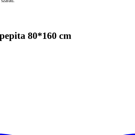
 szárad.
 pepita 80*160 cm