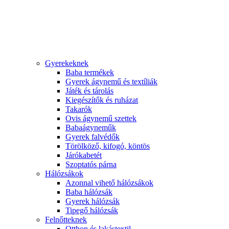
Gyerekeknek
Baba termékek
Gyerek ágynemű és textíliák
Játék és tárolás
Kiegészítők és ruházat
Takarók
Ovis ágynemű szettek
Babaágyneműk
Gyerek falvédők
Törölköző, kifogó, köntös
Járókabetét
Szoptatós párna
Hálózsákok
Azonnal vihető hálózsákok
Baba hálózsák
Gyerek hálózsák
Tipegő hálózsák
Felnőtteknek
Otthon és lakástextil