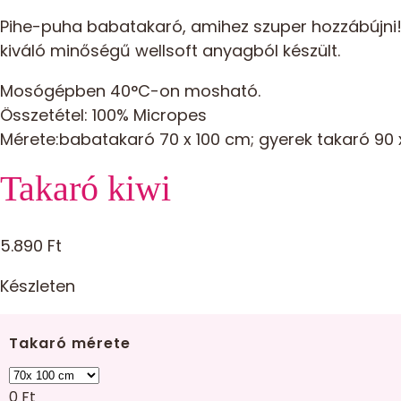
Pihe-puha babatakaró, amihez szuper hozzábújni! I
kiváló minőségű wellsoft anyagból készült.
Mosógépben 40°C-on mosható.
Összetétel: 100% Micropes
Mérete:babatakaró 70 x 100 cm; gyerek takaró 90 
Takaró kiwi
5.890
Ft
Készleten
Takaró mérete
0
Ft