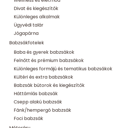
Wellness és életmód
Divat és kiegészítők
Különleges alkalmak
Ügyvédi talár
Jógapárna
Babzsákfotelek
Baba és gyerek babzsákok
Felnőtt és prémium babzsákok
Különleges formájú és tematikus babzsákok
Kültéri és extra babzsákok
Babzsák bútorok és kiegészítők
Háttámlás babzsák
Csepp alakú babzsák
Fánk/hempergó babzsák
Foci babzsák
Méteráru