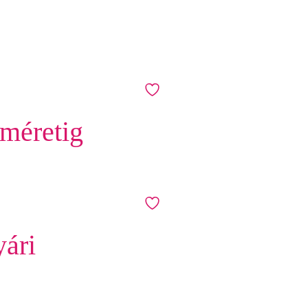
 méretig
yári