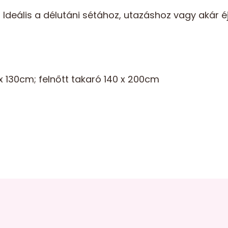
deális a délutáni sétához, utazáshoz vagy akár éj
x 130cm; felnőtt takaró 140 x 200cm