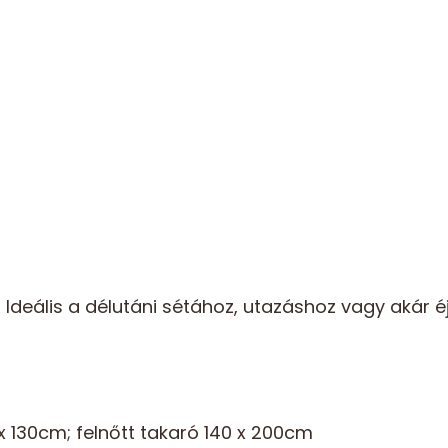
deális a délutáni sétához, utazáshoz vagy akár éj
x 130cm; felnőtt takaró 140 x 200cm