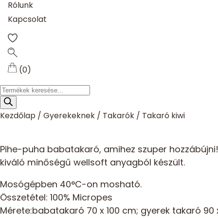
Rólunk
Kapcsolat
(0)
Products
search
Kezdőlap
/
Gyerekeknek
/
Takarók
/
Takaró kiwi
Pihe-puha babatakaró, amihez szuper hozzábújni! I
kiváló minőségű wellsoft anyagból készült.
Mosógépben 40°C-on mosható.
Összetétel: 100% Micropes
Mérete:babatakaró 70 x 100 cm; gyerek takaró 90 