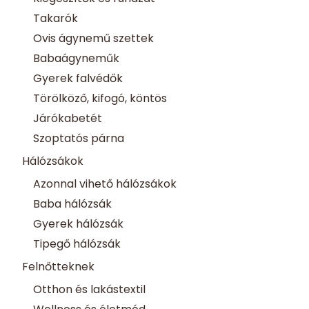
Takarók
Ovis ágynemű szettek
Babaágyneműk
Gyerek falvédők
Törölköző, kifogó, köntös
Járókabetét
Szoptatós párna
Hálózsákok
Azonnal vihető hálózsákok
Baba hálózsák
Gyerek hálózsák
Tipegő hálózsák
Felnőtteknek
Otthon és lakástextil