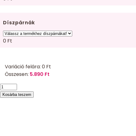
Díszpárnák
0
Ft
Variáció felára:
0
Ft
Összesen:
5.890
Ft
Takaró
kiwi
Kosárba teszem
mennyiség