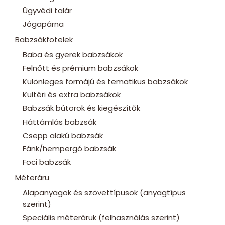
Ügyvédi talár
Jógapárna
Babzsákfotelek
Baba és gyerek babzsákok
Felnőtt és prémium babzsákok
Különleges formájú és tematikus babzsákok
Kültéri és extra babzsákok
Babzsák bútorok és kiegészítők
Háttámlás babzsák
Csepp alakú babzsák
Fánk/hempergó babzsák
Foci babzsák
Méteráru
Alapanyagok és szövettípusok (anyagtípus
szerint)
Speciális méteráruk (felhasználás szerint)