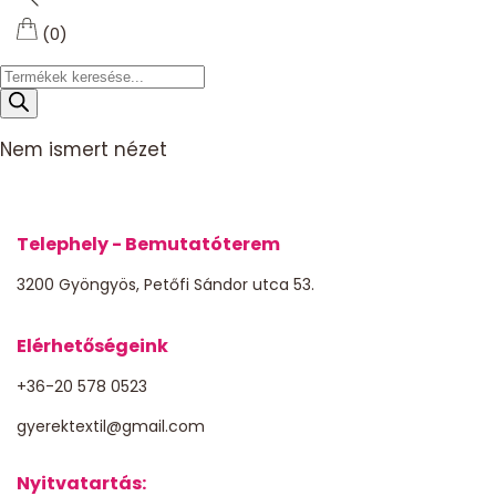
(0)
Products
search
Nem ismert nézet
Telephely - Bemutatóterem
3200 Gyöngyös, Petőfi Sándor utca 53.
Elérhetőségeink
+36-20 578 0523
gyerektextil@gmail.com
Nyitvatartás: