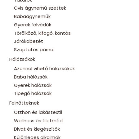
Ovis ágynemű szettek
Babaágyneműk
Gyerek falvédők
Törölköző, kifogó, köntös
Járókabetét
Szoptatós párna
Hálózsákok
Azonnal vihető hálózsákok
Baba hálózsák
Gyerek hálózsák
Tipegő hálózsák
Felnőtteknek
Otthon és lakástextil
Wellness és életmód
Divat és kiegészítők
Különleges alkalmak