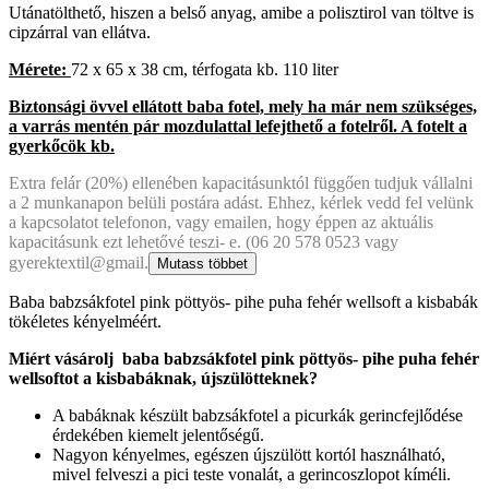
Utánatölthető, hiszen a belső anyag, amibe a polisztirol van töltve is
cipzárral van ellátva.
Mérete:
72 x 65 x 38 cm, térfogata kb. 110 liter
Biztonsági övvel ellátott baba fotel, mely ha már nem szükséges,
a varrás mentén pár mozdulattal lefejthető a fotelről. A fotelt a
gyerkőcök kb.
Extra felár (20%) ellenében kapacitásunktól függően tudjuk vállalni
a 2 munkanapon belüli postára adást. Ehhez, kérlek vedd fel velünk
a kapcsolatot telefonon, vagy emailen, hogy éppen az aktuális
kapacitásunk ezt lehetővé teszi- e. (06 20 578 0523 vagy
gyerektextil@gmail.
Mutass többet
Baba babzsákfotel pink pöttyös- pihe puha fehér wellsoft a kisbabák
tökéletes kényelméért.
Miért vásárolj baba babzsákfotel pink pöttyös- pihe puha fehér
wellsoftot a kisbabáknak, újszülötteknek?
A babáknak készült babzsákfotel a picurkák gerincfejlődése
érdekében kiemelt jelentőségű.
Nagyon kényelmes, egészen újszülött kortól használható,
mivel felveszi a pici teste vonalát, a gerincoszlopot kíméli.