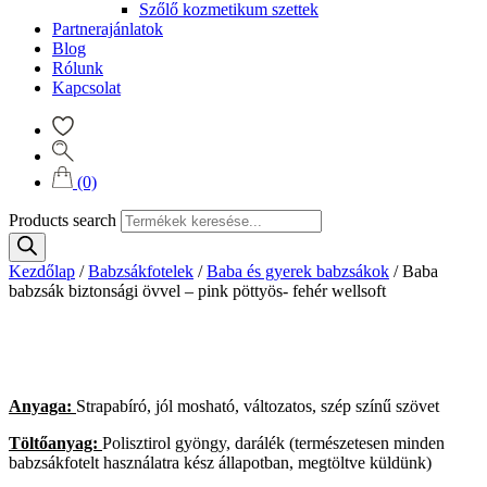
Szőlő kozmetikum szettek
Partnerajánlatok
Blog
Rólunk
Kapcsolat
(0)
Products search
Kezdőlap
/
Babzsákfotelek
/
Baba és gyerek babzsákok
/
Baba
babzsák biztonsági övvel – pink pöttyös- fehér wellsoft
Anyaga:
Strapabíró, jól mosható, változatos, szép színű szövet
Töltőanyag:
Polisztirol gyöngy, darálék (természetesen minden
babzsákfotelt használatra kész állapotban, megtöltve küldünk)