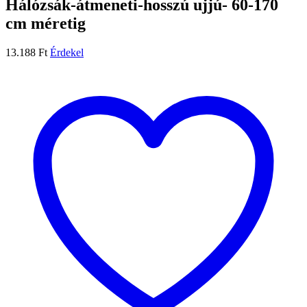
Hálózsák-átmeneti-hosszú ujjú- 60-170
cm méretig
13.188
Ft
Érdekel