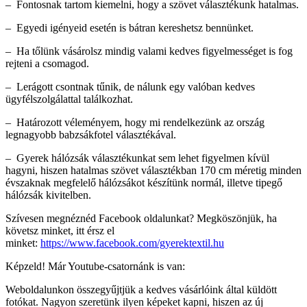
– Fontosnak tartom kiemelni, hogy a szövet választékunk hatalmas.
– Egyedi igényeid esetén is bátran kereshetsz bennünket.
– Ha tőlünk vásárolsz mindig valami kedves figyelmességet is fog
rejteni a csomagod.
– Lerágott csontnak tűnik, de nálunk egy valóban kedves
ügyfélszolgálattal találkozhat.
– Határozott véleményem, hogy mi rendelkezünk az ország
legnagyobb babzsákfotel választékával.
– Gyerek hálózsák választékunkat sem lehet figyelmen kívül
hagyni, hiszen hatalmas szövet választékban 170 cm méretig minden
évszaknak megfelelő hálózsákot készítünk normál, illetve tipegő
hálózsák kivitelben.
Szívesen megnéznéd Facebook oldalunkat? Megköszönjük, ha
követsz minket, itt érsz el
minket:
https://www.facebook.com/gyerektextil.hu
Képzeld! Már Youtube-csatornánk is van:
Weboldalunkon összegyűjtjük a kedves vásárlóink által küldött
fotókat. Nagyon szeretünk ilyen képeket kapni, hiszen az új