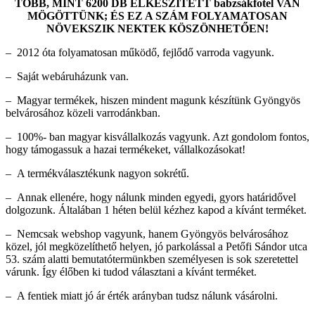
TÖBB, MINT 6200 DB ELKÉSZÍTETT babzsákfotel VAN
MÖGÖTTÜNK; ÉS EZ A SZÁM FOLYAMATOSAN
NÖVEKSZIK NEKTEK KÖSZÖNHETŐEN!
– 2012 óta folyamatosan működő, fejlődő varroda vagyunk.
– Saját webáruházunk van.
– Magyar termékek, hiszen mindent magunk készítünk Gyöngyös
belvárosához közeli varrodánkban.
– 100%- ban magyar kisvállalkozás vagyunk. Azt gondolom fontos,
hogy támogassuk a hazai termékeket, vállalkozásokat!
– A termékválasztékunk nagyon sokrétű.
– Annak ellenére, hogy nálunk minden egyedi, gyors határidővel
dolgozunk. Általában 1 héten belül kézhez kapod a kívánt terméket.
– Nemcsak webshop vagyunk, hanem Gyöngyös belvárosához
közel, jól megközelíthető helyen, jó parkolással a Petőfi Sándor utca
53. szám alatti bemutatótermünkben személyesen is sok szeretettel
várunk. Így élőben ki tudod választani a kívánt terméket.
– A fentiek miatt jó ár érték arányban tudsz nálunk vásárolni.