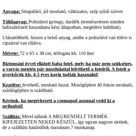
Anyaga:
Strapabíró, jól mosható, változatos, szép színű szövet
Töltőanyag:
Polisztirol gyöngy, darálék (természetesen minden
babzsákfotelt használatra kész állapotban, megtöltve küldünk)
Utánatölthető, hiszen a belső anyag, amibe a polisztirol van töltve is
cipzárral van ellátva.
Mérete:
72 x 65 x 38 cm, térfogata kb. 110 liter
Biztonsági övvel ellátott baba fotel, mely ha már nem szükséges,
a varrás mentén pár mozdulattal lefejthető a fotelről. A fotelt a
gyerkőcök kb. 4-5 éves korig tudják használni!
Kezelése:
levehető, mosható huzat. Mosógépben 40 fokon mosható,
szárítógépben is szárítható.
Kérünk, ha megérkezett a csomagod azonnal vedd ki a
nejlonból!
Szállítás:
Mivel nálunk A MEGRENDELT TERMÉK
KIFEJEZETTEN NEKED KÉSZÜL, így ugyan nagyon sietünk,
de a szállítási határidőnk maximum 7 munkanap.