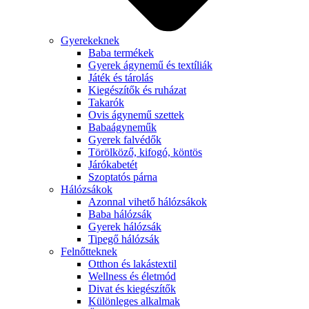
Gyerekeknek
Baba termékek
Gyerek ágynemű és textíliák
Játék és tárolás
Kiegészítők és ruházat
Takarók
Ovis ágynemű szettek
Babaágyneműk
Gyerek falvédők
Törölköző, kifogó, köntös
Járókabetét
Szoptatós párna
Hálózsákok
Azonnal vihető hálózsákok
Baba hálózsák
Gyerek hálózsák
Tipegő hálózsák
Felnőtteknek
Otthon és lakástextil
Wellness és életmód
Divat és kiegészítők
Különleges alkalmak