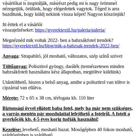
vásárlókat is inspirálják, másrészt pedig mi is nagy örömmel
nézegetjük, örülünk, hogy elégedettek vagytok. Téged is arra
buzdítunk, hogy küldj nekünk vissza képet! Nagyon köszönjük!
Itt éritek el a vásárlói
visszajelzéseket:
https://gyerektextil.hu/galeria/galeria/
Megnéznéd mik voltak 2022- ben a babzsákfotel trendek?
https://gyerektextil.hu/blog/mik-a-babzsak-trendek-2022-ben/
Anyaga
: Strapabíró, jól mosható, változatos, szép színű szövet
Töltőanyag:
Polisztirol gyöngy, darálék (természetesen minden
babzsákfotelt használatra kész állapotban, megtöltve küldünk)
Utántölthető, hiszen a belső anyag, amibe a polisztirol van töltve is
cipzárral van ellátva.
Mérete:
72 x 65 x 38 cm, térfogata kb. 110 liter
Biztonsági övvel ellátott baba fotel, mely ha már nem szükséges,
a varrás mentén pár mozdulattal lefejthető a fotelről. A fotelt a
gyerkőcök kb. 4-5 éves korig tudják használni!
Kezelése:
levehető, mosható huzat. Mosógépben 40 fokon mosható,
szárítógépben is szárítható.