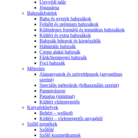
Ügyvédi talár
Jógapárna
Babzsákfotelek
Baba és gyerek babzsákok
Felnőtt és prémium babzsákok
Különleges formájú és tematikus babzsákok
Kültéri és extra babzsákok
Babzsák bútorok és kiegészítők
Háttámlás babzsák
Csepp alakú babzsák
Fánk/hempergó babzsák
Foci babzsák
Méteráru
Alapanyagok és szövettípusok (anyagtípus
szerint)
Speciális méteráruk (felhasználás szerint)
Pamutvászon
Panama (minimat)
Kültéri vízlepergetős
Kutyafekhelyek
Beltéri – wellsoft
Kültéri – vízlepergetős anyagból
Szőlő termékek
Szőlőlé
Szőlő kozmetikumok