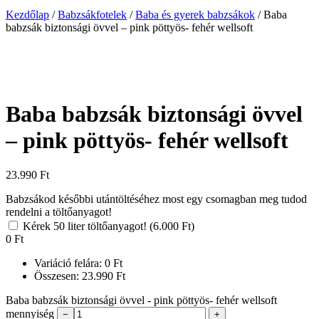
Kezdőlap
/
Babzsákfotelek
/
Baba és gyerek babzsákok
/
Baba
babzsák biztonsági övvel – pink pöttyös- fehér wellsoft
Baba babzsák biztonsági övvel
– pink pöttyös- fehér wellsoft
23.990
Ft
Babzsákod későbbi utántöltéséhez most egy csomagban meg tudod
rendelni a töltőanyagot!
Kérek 50 liter töltőanyagot! (6.000 Ft)
0
Ft
Variáció felára:
0
Ft
Összesen:
23.990
Ft
Baba babzsák biztonsági övvel - pink pöttyös- fehér wellsoft
mennyiség
−
+