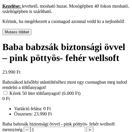
Kezelése:
levehető, mosható huzat. Mosógépben 40 fokon mosható,
szárítógépben is szárítható.
Kérünk, ha megérkezett a csomagod azonnal vedd ki a nejlonból
!
Mutass többet
Baba babzsák biztonsági övvel
– pink pöttyös- fehér wellsoft
23.990
Ft
Babzsákod későbbi utántöltéséhez most egy csomagban meg tudod
rendelni a töltőanyagot!
Kérek 50 liter töltőanyagot! (6.000 Ft)
0
Ft
Variáció felára:
0
Ft
Összesen:
23.990
Ft
Baba babzsák biztonsági övvel - pink pöttyös- fehér wellsoft
mennyiség
−
+