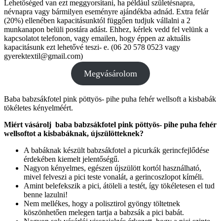
Lehetőséged van ezt meggyorsítani, ha például születésnapra,
névnapra vagy bármilyen eseményre ajándékba adnád. Extra felár
(20%) ellenében kapacitásunktól függően tudjuk vállalni a 2
munkanapon belüli postára adást. Ehhez, kérlek vedd fel velünk a
kapcsolatot telefonon, vagy emailen, hogy éppen az aktuális
kapacitásunk ezt lehetővé teszi- e. (06 20 578 0523 vagy
gyerektextil@gmail.com)
Megvásárolom
Baba babzsákfotel pink pöttyös- pihe puha fehér wellsoft a kisbabák
tökéletes kényelméért.
Miért vásárolj baba babzsákfotel pink pöttyös- pihe puha fehér
wellsoftot a kisbabáknak, újszülötteknek?
A babáknak készült babzsákfotel a picurkák gerincfejlődése
érdekében kiemelt jelentőségű.
Nagyon kényelmes, egészen újszülött kortól használható,
mivel felveszi a pici teste vonalát, a gerincoszlopot kíméli.
Amint belefekszik a pici, átöleli a testét, így tökéletesen el tud
benne lazulni!
Nem mellékes, hogy a polisztirol gyöngy töltetnek
köszönhetően melegen tartja a babzsák a pici babát.