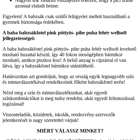
Nagyon sok vásárlói visszajelzés érkezett, hogy a pici szinte
azonnal elaludt benne.
Figyelem! A babzsák csak szülői felügyelet mellett használható a
gyermek biztonsága érdekében.
A baba babzsákfotel pink pöttyös- pihe puha fehér wellsoft
jellegzetességei:
A baba babzsákfotel pink pöttyös- pihe puha fehér wellsoft levehető
mosható huzattal készül, így 40 fokon mosógépben bármikor
mosható, amikor piszkos lesz! A belső anyag is cipzárral el van
látva, így a babzsákfotel bármikor utántölthető.
Határozottan azt gondoljuk, hogy az ország egyik legnagyobb szín
és mintaválasztékával rendelkezünk főként babzsákfotel terén!
Nézd meg a szín és mintaválasztékunkat, akár egyedi
színkombinációkat is meg tudsz rendelni, akár egyedi feliratozással,
logózással!
Viszonteladók, közületek, iskolák, rendezvény-szervezők
jelentkezését is nagy szeretettel várjuk!
MIÉRT VÁLASSZ MINKET?