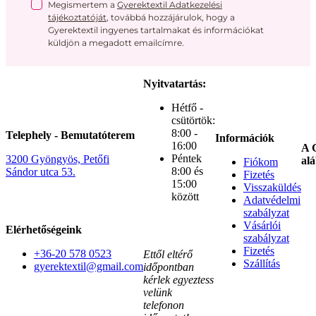
Megismertem a
Gyerektextil Adatkezelési
tájékoztatóját
, továbbá hozzájárulok, hogy a
Gyerektextil ingyenes tartalmakat és információkat
küldjön a megadott emailcímre.
Nyitvatartás:
Hétfő -
csütörtök:
8:00 -
Telephely - Bemutatóterem
Információk
16:00
A G
Péntek
3200 Gyöngyös, Petőfi
alá
Fiókom
8:00 és
Sándor utca 53.
Fizetés
15:00
Visszaküldés
között
Adatvédelmi
szabályzat
Vásárlói
Elérhetőségeink
szabályzat
Fizetés
+36-20 578 0523
Ettől eltérő
Szállítás
gyerektextil@gmail.com
időpontban
kérlek egyeztess
velünk
telefonon