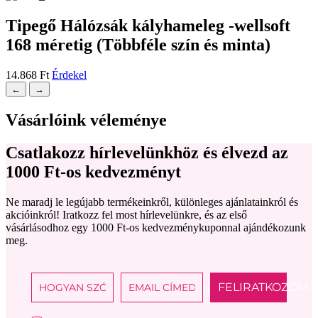
Tipegő Hálózsák kályhameleg -wellsoft
168 méretig (Többféle szín és minta)
14.868
Ft
Érdekel
←
→
Vásárlóink véleménye
Csatlakozz hírlevelünkhöz és élvezd az
1000 Ft-os kedvezményt
Ne maradj le legújabb termékeinkről, különleges ajánlatainkról és
akcióinkról! Iratkozz fel most hírlevelünkre, és az első
vásárlásodhoz egy 1000 Ft-os kedvezménykuponnal ajándékozunk
meg.
FELIRATKOZOM