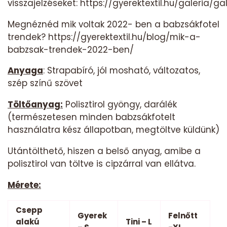
visszajelzéseket:
https://gyerektextil.hu/galeria/ga
Megnéznéd mik voltak 2022- ben a babzsákfotel
trendek?
https://gyerektextil.hu/blog/mik-a-
babzsak-trendek-2022-ben/
Anyaga
: Strapabíró, jól mosható, változatos,
szép színű szövet
Töltőanyag:
Polisztirol gyöngy, darálék
(természetesen minden babzsákfotelt
használatra kész állapotban, megtöltve küldünk)
Utántölthető, hiszen a belső anyag, amibe a
polisztirol van töltve is cipzárral van ellátva.
Mérete:
Csepp
Gyerek
Felnőtt
alakú
Tini – L