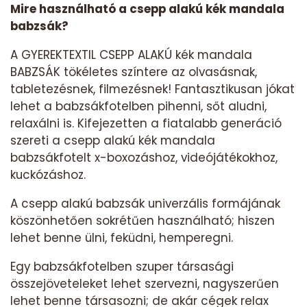
Mire használható a csepp alakú kék mandala
babzsák?
A GYEREKTEXTIL CSEPP ALAKÚ kék mandala
BABZSÁK tökéletes színtere az olvasásnak,
tabletezésnek, filmezésnek! Fantasztikusan jókat
lehet a babzsákfotelben pihenni, sőt aludni,
relaxálni is. Kifejezetten a fiatalabb generáció
szereti a csepp alakú kék mandala
babzsákfotelt x-boxozáshoz, videójátékokhoz,
kuckózáshoz.
A csepp alakú babzsák univerzális formájának
köszönhetően sokrétűen használható; hiszen
lehet benne ülni, feküdni, hemperegni.
Egy babzsákfotelben szuper társasági
összejöveteleket lehet szervezni, nagyszerűen
lehet benne társasozni; de akár cégek relax