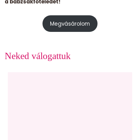
a babzsákfoteledet!
Megvásárolom
Neked válogattuk