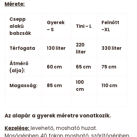
Mérete:
Csepp
Gyerek
Felnőtt
alakú
Tini – L
– S
-XL
babzsák
220
Térfogata
130 liter
330 liter
liter
Átmérő
60 cm
65 cm
75 cm
(alja):
100
Magasság:
85 cm
110 cm
cm
Az alapár a gyerek méretre vonatkozik.
Kezelése:
levehető, mosható huzat.
Mosógépben 40 fokon mosható, szárítógépben