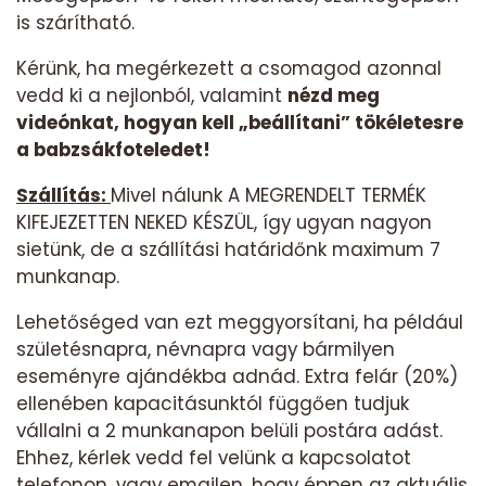
is szárítható.
Kérünk, ha megérkezett a csomagod azonnal
vedd ki a nejlonból, valamint
nézd meg
videónkat, hogyan kell „beállítani” tökéletesre
a babzsákfoteledet!
Szállítás:
Mivel nálunk A MEGRENDELT TERMÉK
KIFEJEZETTEN NEKED KÉSZÜL, így ugyan nagyon
sietünk, de a szállítási határidőnk maximum 7
munkanap.
Lehetőséged van ezt meggyorsítani, ha például
születésnapra, névnapra vagy bármilyen
eseményre ajándékba adnád. Extra felár (20%)
ellenében kapacitásunktól függően tudjuk
vállalni a 2 munkanapon belüli postára adást.
Ehhez, kérlek vedd fel velünk a kapcsolatot
telefonon, vagy emailen, hogy éppen az aktuális