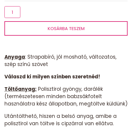
Babzsák
csepp-
kék-
KOSÁRBA TESZEM
drapp
mandala
mennyiség
Anyaga
: Strapabíró, jól mosható, változatos,
szép színű szövet
Válaszd ki milyen színben szeretnéd!
Töltőanyag:
Polisztirol gyöngy, darálék
(természetesen minden babzsákfotelt
használatra kész állapotban, megtöltve küldünk)
Utántölthető, hiszen a belső anyag, amibe a
polisztirol van töltve is cipzárral van ellátva.