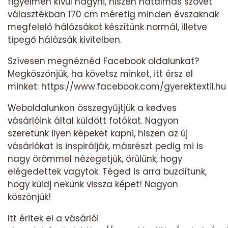
figyelmen kívül hagyni, hiszen hatalmas szövet
választékban 170 cm méretig minden évszaknak
megfelelő hálózsákot készítünk normál, illetve
tipegő hálózsák kivitelben.
Szívesen megnéznéd Facebook oldalunkat?
Megköszönjük, ha követsz minket, itt érsz el
minket:
https://www.facebook.com/gyerektextil.hu
Weboldalunkon összegyűjtjük a kedves
vásárlóink által küldött fotókat. Nagyon
szeretünk ilyen képeket kapni, hiszen az új
vásárlókat is inspirálják, másrészt pedig mi is
nagy örömmel nézegetjük, örülünk, hogy
elégedettek vagytok. Téged is arra buzdítunk,
hogy küldj nekünk vissza képet! Nagyon
köszönjük!
Itt éritek el a vásárlói