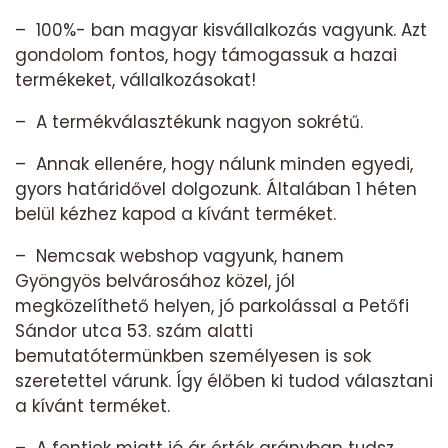
– 100%- ban magyar kisvállalkozás vagyunk. Azt
gondolom fontos, hogy támogassuk a hazai
termékeket, vállalkozásokat!
– A termékválasztékunk nagyon sokrétű.
– Annak ellenére, hogy nálunk minden egyedi,
gyors határidővel dolgozunk. Általában 1 héten
belül kézhez kapod a kívánt terméket.
– Nemcsak webshop vagyunk, hanem
Gyöngyös belvárosához közel, jól
megközelíthető helyen, jó parkolással a Petőfi
Sándor utca 53. szám alatti
bemutatótermünkben személyesen is sok
szeretettel várunk. Így élőben ki tudod választani
a kívánt terméket.
– A fentiek miatt jó ár érték arányban tudsz