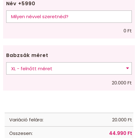
Név +5990
0
Ft
Babzsák méret
20.000
Ft
Variáció felára:
20.000
Ft
Összesen:
44.990
Ft