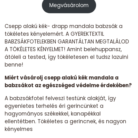
Megvásárolom
Csepp alakú kék- drapp mandala babzsák a
tökéletes kényelemért. A GYEREKTEXTIL
BABZSÁKFOTELEKBEN GARANTÁLTAN MEGTALÁLOD
A TÖKÉLETES KÉNYELMET! Amint belehuppansz,
átöleli a tested, így tökéletesen el tudsz lazulni
benne!
Miért vásárolj csepp alakú kék mandala a
babzsákot az egészséged védelme érdekében?
A babzsákfotel felveszi testünk alakját, így
egyenletes terhelés éri gerincünket a
hagyományos székekkel, kanapékkal
ellentétben. Tökéletes a gerincnek, és nagyon
kényelmes