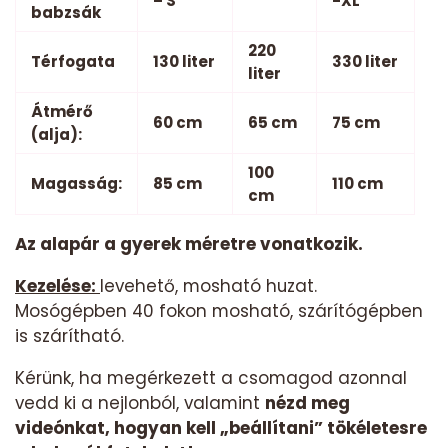
– S
-XL
babzsák
220
Térfogata
130 liter
330 liter
liter
Átmérő
60 cm
65 cm
75 cm
(alja):
100
Magasság:
85 cm
110 cm
cm
Az alapár a gyerek méretre vonatkozik.
Kezelése:
levehető, mosható huzat.
Mosógépben 40 fokon mosható, szárítógépben
is szárítható.
Kérünk, ha megérkezett a csomagod azonnal
vedd ki a nejlonból, valamint
nézd meg
videónkat, hogyan kell „beállítani” tökéletesre