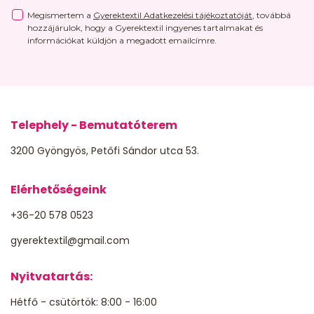
Megismertem a
Gyerektextil Adatkezelési tájékoztatóját
, továbbá
hozzájárulok, hogy a Gyerektextil ingyenes tartalmakat és
információkat küldjön a megadott emailcímre.
Telephely - Bemutatóterem
3200 Gyöngyös, Petőfi Sándor utca 53.
Elérhetőségeink
+36-20 578 0523
gyerektextil@gmail.com
Nyitvatartás:
Hétfő - csütörtök: 8:00 - 16:00