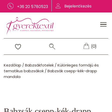
Bejelentkezés
+36 20 5780523
(0)
Kezdőlap
/
Babzsákfotelek
/
Különleges formájú és
tematikus babzsákok
/
Babzsák csepp-kék-drapp
mandala
Babzsák csepp-kék-drapp