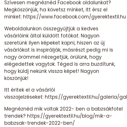
Szívesen megnéznéd Facebook oldalunkat?
Megköszönjük, ha követsz minket, itt érsz el
minket:
https://www.facebook.com/gyerektextil.hu
Weboldalunkon összegyűjtjük a kedves
vásárlóink által küldött fotókat. Nagyon
szeretünk ilyen képeket kapni, hiszen az új
vásárlókat is inspirálják, másrészt pedig mi is
nagy örömmel nézegetjük, örülünk, hogy
elégedettek vagytok. Téged is arra buzdítunk,
hogy küldj nekünk vissza képet! Nagyon
köszönjük!
Itt éritek el a vásárlói
visszajelzéseket:
https://gyerektextil.hu/galeria/ga
Megnéznéd mik voltak 2022- ben a babzsákfotel
trendek?
https://gyerektextil.hu/blog/mik-a-
babzsak-trendek-2022-ben/