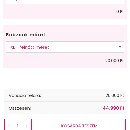
0
Ft
Babzsák méret
20.000
Ft
Variáció felára:
20.000
Ft
Összesen:
44.990
Ft
−
+
KOSÁRBA TESZEM
Babzsák