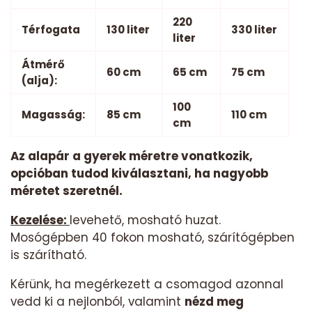
220
Térfogata
130 liter
330 liter
liter
Átmérő
60 cm
65 cm
75 cm
(alja):
100
Magasság:
85 cm
110 cm
cm
Az alapár a gyerek méretre vonatkozik,
opcióban tudod kiválasztani, ha nagyobb
méretet szeretnél.
Kezelése:
levehető, mosható huzat.
Mosógépben 40 fokon mosható, szárítógépben
is szárítható.
Kérünk, ha megérkezett a csomagod azonnal
vedd ki a nejlonból, valamint
nézd meg