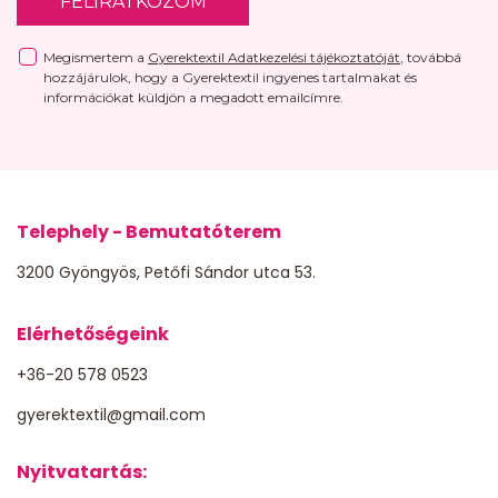
FELIRATKOZOM
Megismertem a
Gyerektextil Adatkezelési tájékoztatóját
, továbbá
hozzájárulok, hogy a Gyerektextil ingyenes tartalmakat és
információkat küldjön a megadott emailcímre.
Telephely - Bemutatóterem
3200 Gyöngyös, Petőfi Sándor utca 53.
Elérhetőségeink
+36-20 578 0523
gyerektextil@gmail.com
Nyitvatartás: