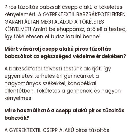
Piros tűzoltás babzsák csepp alakú a tökéletes
kényelemért. A GYEREKTEXTIL BABZSÁKFOTELEKBEN
GARANTÁLTAN MEGTALÁLOD A TÖKÉLETES
KÉNYELMET! Amint belehuppansz, átöleli a tested,
így tökéletesen el tudsz lazulni benne!
Miért vásárolj csepp alakú piros tűzoltás
babzsákot az egészséged védelme érdekében?
A babzsákfotel felveszi testünk alakját, így
egyenletes terhelés éri gerincünket a
hagyományos székekkel, kanapékkal
ellentétben. Tökéletes a gerincnek, és nagyon
kényelmes
Mire használható a csepp alakú piros tűzoltás
babzsák?
A GYEREKTEXTIL CSEPP ALAKÚ piros tűzoltás