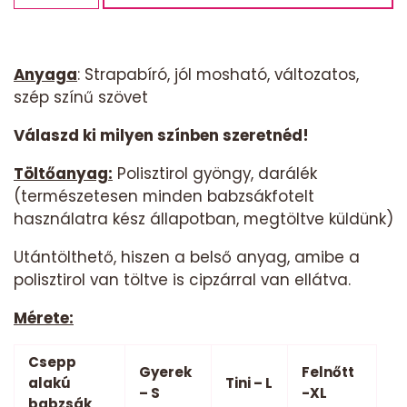
csepp
-
piros
Anyaga
: Strapabíró, jól mosható, változatos,
tűzoltás
szép színű szövet
mennyiség
Válaszd ki milyen színben szeretnéd!
Töltőanyag:
Polisztirol gyöngy, darálék
(természetesen minden babzsákfotelt
használatra kész állapotban, megtöltve küldünk)
Utántölthető, hiszen a belső anyag, amibe a
polisztirol van töltve is cipzárral van ellátva.
Mérete:
Csepp
Gyerek
Felnőtt
alakú
Tini – L
– S
-XL
babzsák