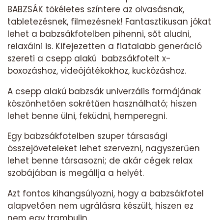
BABZSÁK tökéletes színtere az olvasásnak,
tabletezésnek, filmezésnek! Fantasztikusan jókat
lehet a babzsákfotelben pihenni, sőt aludni,
relaxálni is. Kifejezetten a fiatalabb generáció
szereti a csepp alakú babzsákfotelt x-
boxozáshoz, videójátékokhoz, kuckózáshoz.
A csepp alakú babzsák univerzális formájának
köszönhetően sokrétűen használható; hiszen
lehet benne ülni, feküdni, hemperegni.
Egy babzsákfotelben szuper társasági
összejöveteleket lehet szervezni, nagyszerűen
lehet benne társasozni; de akár cégek relax
szobájában is megállja a helyét.
Azt fontos kihangsúlyozni, hogy a babzsákfotel
alapvetően nem ugrálásra készült, hiszen ez
nem egy trambulin.