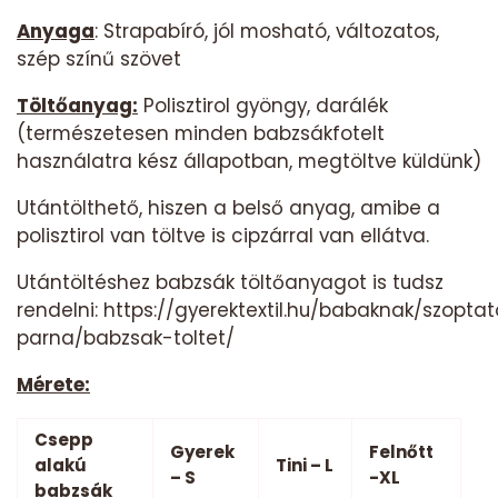
Anyaga
: Strapabíró, jól mosható, változatos,
szép színű szövet
Töltőanyag:
Polisztirol gyöngy, darálék
(természetesen minden babzsákfotelt
használatra kész állapotban, megtöltve küldünk)
Utántölthető, hiszen a belső anyag, amibe a
polisztirol van töltve is cipzárral van ellátva.
Utántöltéshez babzsák töltőanyagot is tudsz
rendelni:
https://gyerektextil.hu/babaknak/szopta
parna/babzsak-toltet/
Mérete:
Csepp
Gyerek
Felnőtt
alakú
Tini – L
– S
-XL
babzsák