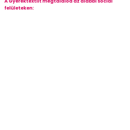
A Gyerektextilt megtalálod az alábbi social
felületeken:
© 2025 GYEREKTEXTIL
Az oldalt tervezte:
Brand-A
| Az oldalt fejlesztette:
Dev Your Way