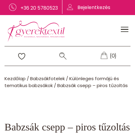
Bejelentkezés
+36 20 5780523
(0)
Kezdőlap
/
Babzsákfotelek
/
Különleges formájú és
tematikus babzsákok
/
Babzsák csepp – piros tűzoltás
Babzsák csepp – piros tűzoltás