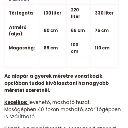
220
Térfogata
130 liter
330 liter
liter
Átmérő
60 cm
65 cm
75 cm
(alja):
100
Magasság:
85 cm
110 cm
cm
Az alapár a gyerek méretre vonatkozik,
opcióban tudod kiválasztani ha nagyobb
méretet szeretnél.
Kezelése:
levehető, mosható huzat.
Mosógépben 40 fokon mosható, szárítógépben
is szárítható.