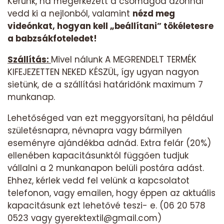
Kérünk, ha megérkezett a csomagod azonnal
vedd ki a nejlonból, valamint
nézd meg
videónkat, hogyan kell „beállítani” tökéletesre
a babzsákfoteledet!
Szállítás:
Mivel nálunk A MEGRENDELT TERMÉK
KIFEJEZETTEN NEKED KÉSZÜL, így ugyan nagyon
sietünk, de a szállítási határidőnk maximum 7
munkanap.
Lehetőséged van ezt meggyorsítani, ha például
születésnapra, névnapra vagy bármilyen
eseményre ajándékba adnád. Extra felár (20%)
ellenében kapacitásunktól függően tudjuk
vállalni a 2 munkanapon belüli postára adást.
Ehhez, kérlek vedd fel velünk a kapcsolatot
telefonon, vagy emailen, hogy éppen az aktuális
kapacitásunk ezt lehetővé teszi- e. (06 20 578
0523 vagy gyerektextil@gmail.com)