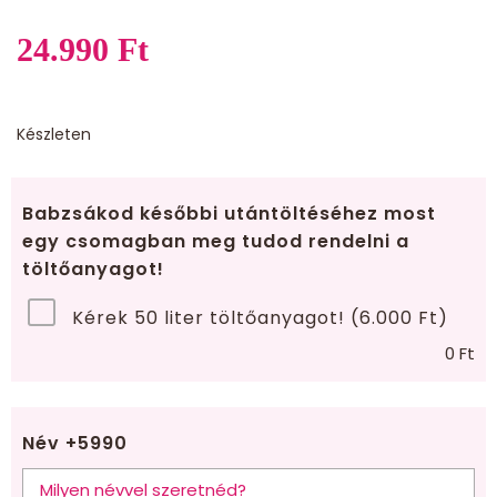
24.990
Ft
Készleten
Babzsákod későbbi utántöltéséhez most
egy csomagban meg tudod rendelni a
töltőanyagot!
Kérek 50 liter töltőanyagot! (6.000 Ft)
0
Ft
Név +5990