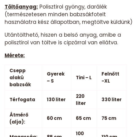
Töltőanyag:
Polisztirol gyöngy, darálék
(természetesen minden babzsákfotelt
használatra kész állapotban, megtöltve küldünk)
Utántölthető, hiszen a belső anyag, amibe a
polisztirol van töltve is cipzárral van ellátva.
Mérete:
Csepp
Gyerek
Felnőtt
alakú
Tini – L
– S
-XL
babzsák
220
Térfogata
130 liter
330 liter
liter
Átmérő
60 cm
65 cm
75 cm
(alja):
100
Magasság:
85 cm
110 cm