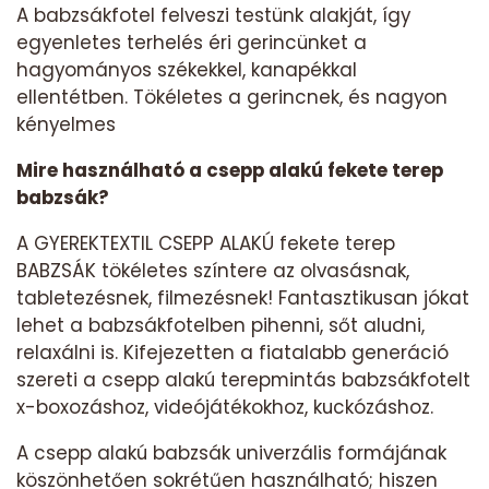
A babzsákfotel felveszi testünk alakját, így
egyenletes terhelés éri gerincünket a
hagyományos székekkel, kanapékkal
ellentétben. Tökéletes a gerincnek, és nagyon
kényelmes
Mire használható a csepp alakú fekete terep
babzsák?
A GYEREKTEXTIL CSEPP ALAKÚ fekete terep
BABZSÁK tökéletes színtere az olvasásnak,
tabletezésnek, filmezésnek! Fantasztikusan jókat
lehet a babzsákfotelben pihenni, sőt aludni,
relaxálni is. Kifejezetten a fiatalabb generáció
szereti a csepp alakú terepmintás babzsákfotelt
x-boxozáshoz, videójátékokhoz, kuckózáshoz.
A csepp alakú babzsák univerzális formájának
köszönhetően sokrétűen használható; hiszen