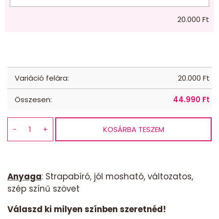
20.000
Ft
Variáció felára:
20.000
Ft
Összesen:
44.990
Ft
−
+
KOSÁRBA TESZEM
Babzsák
csepp
-
fekete
Anyaga
: Strapabíró, jól mosható, változatos,
terep
szép színű szövet
mennyiség
Válaszd ki milyen színben szeretnéd!