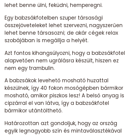
lehet benne ülni, feküdni, hemperegni.
Egy babzsákfotelben szuper társasági
összejöveteleket lehet szervezni, nagyszerűen
lehet benne társasozni; de akár cégek relax
szobájában is megállja a helyét.
Azt fontos kihangsúlyozni, hogy a babzsákfotel
alapvetően nem ugrálásra készült, hiszen ez
nem egy trambulin.
A babzsákok levehető mosható huzattal
készülnek, így 40 fokon mosógépben bármikor
mosható, amikor piszkos lesz! A belső anyag is
cipzárral el van látva, így a babzsákfotel
bármikor utántölthető.
Határozottan azt gondoljuk, hogy az ország
egyik legnagyobb szín és mintaválasztékával