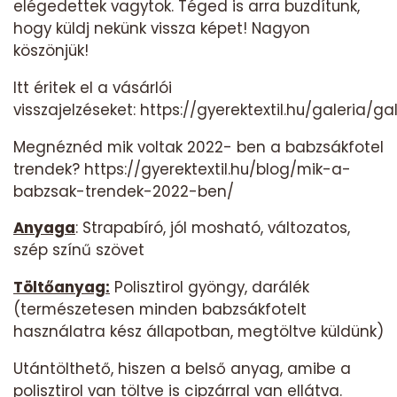
elégedettek vagytok. Téged is arra buzdítunk,
hogy küldj nekünk vissza képet! Nagyon
köszönjük!
Itt éritek el a vásárlói
visszajelzéseket:
https://gyerektextil.hu/galeria/ga
Megnéznéd mik voltak 2022- ben a babzsákfotel
trendek?
https://gyerektextil.hu/blog/mik-a-
babzsak-trendek-2022-ben/
Anyaga
: Strapabíró, jól mosható, változatos,
szép színű szövet
Töltőanyag:
Polisztirol gyöngy, darálék
(természetesen minden babzsákfotelt
használatra kész állapotban, megtöltve küldünk)
Utántölthető, hiszen a belső anyag, amibe a
polisztirol van töltve is cipzárral van ellátva.