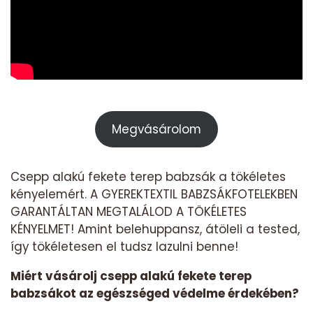
Megvásárolom
Csepp alakú fekete terep babzsák a tökéletes
kényelemért. A GYEREKTEXTIL BABZSÁKFOTELEKBEN
GARANTÁLTAN MEGTALÁLOD A TÖKÉLETES
KÉNYELMET! Amint belehuppansz, átöleli a tested,
így tökéletesen el tudsz lazulni benne!
Miért vásárolj csepp alakú fekete terep
babzsákot az egészséged védelme érdekében?