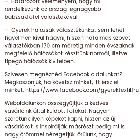
– Határozott véleményem, hogy mi
rendelkezünk az ország legnagyobb
babzsákfotel választékával.
– Gyerek hálózsák választékunkat sem lehet
figyelmen kívül hagyni, hiszen hatalmas szövet
választékban 170 cm méretig minden évszaknak
megfelelő hálózsákot készítünk normál, illetve
tipegő hálózsák kivitelben.
Szívesen megnéznéd Facebook oldalunkat?
Megköszönjük, ha követsz minket, itt érsz el
minket:
https://www.facebook.com/gyerektextil.hu
Weboldalunkon összegyűjtjük a kedves
vásárlóink által küldött fotókat. Nagyon
szeretünk ilyen képeket kapni, hiszen az új
vásárlókat is inspirálják, másrészt pedig mi is
nagy örömmel nézegetjük, örülünk, hogy