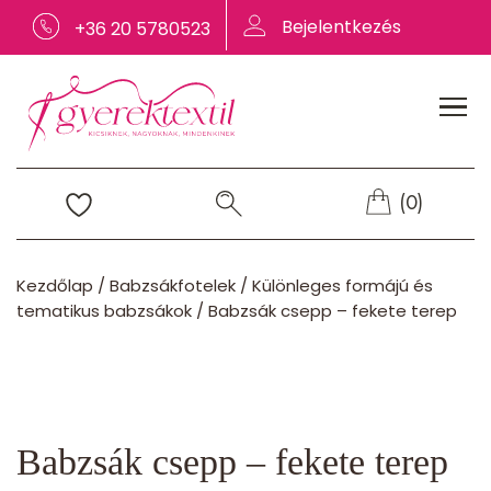
Bejelentkezés
+36 20 5780523
(0)
Kezdőlap
/
Babzsákfotelek
/
Különleges formájú és
tematikus babzsákok
/
Babzsák csepp – fekete terep
Babzsák csepp – fekete terep