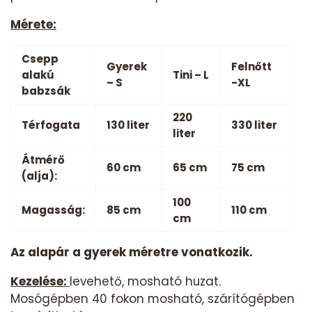
Mérete:
Csepp
Gyerek
Felnőtt
alakú
Tini – L
– S
-XL
babzsák
220
Térfogata
130 liter
330 liter
liter
Átmérő
60 cm
65 cm
75 cm
(alja):
100
Magasság:
85 cm
110 cm
cm
Az alapár a gyerek méretre vonatkozik.
Kezelése:
levehető, mosható huzat.
Mosógépben 40 fokon mosható, szárítógépben