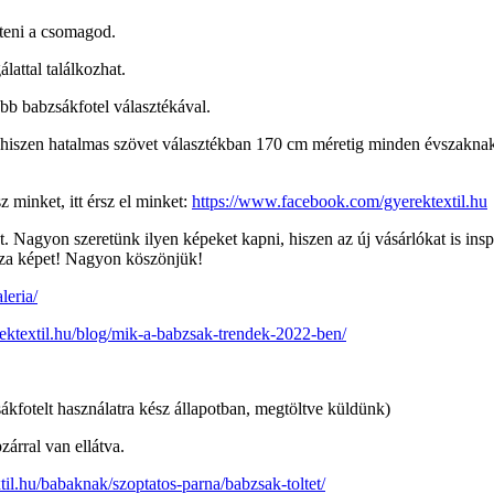
jteni a csomagod.
attal találkozhat.
b babzsákfotel választékával.
hiszen hatalmas szövet választékban 170 cm méretig minden évszaknak 
minket, itt érsz el minket:
https://www.facebook.com/gyerektextil.hu
. Nagyon szeretünk ilyen képeket kapni, hiszen az új vásárlókat is ins
ssza képet! Nagyon köszönjük!
leria/
rektextil.hu/blog/mik-a-babzsak-trendek-2022-ben/
ákfotelt használatra kész állapotban, megtöltve küldünk)
zárral van ellátva.
xtil.hu/babaknak/szoptatos-parna/babzsak-toltet/