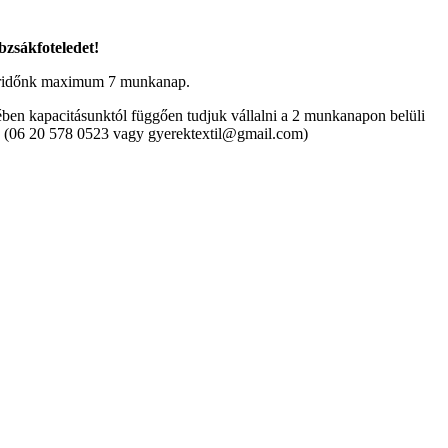
bzsákfoteledet!
időnk maximum 7 munkanap.
ében kapacitásunktól függően tudjuk vállalni a 2 munkanapon belüli
- e. (06 20 578 0523 vagy gyerektextil@gmail.com)