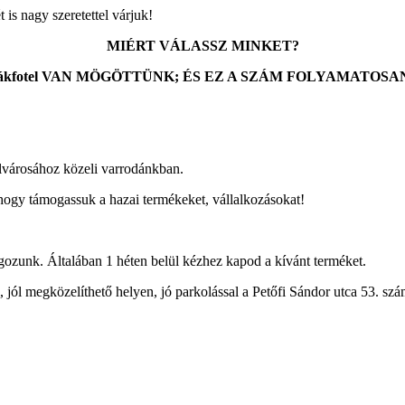
is nagy szeretettel várjuk!
MIÉRT VÁLASSZ MINKET?
zsákfotel VAN MÖGÖTTÜNK; ÉS EZ A SZÁM FOLYAMAT
városához közeli varrodánkban.
ogy támogassuk a hazai termékeket, vállalkozásokat!
ozunk. Általában 1 héten belül kézhez kapod a kívánt terméket.
megközelíthető helyen, jó parkolással a Petőfi Sándor utca 53. szám 