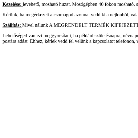
Kezelése:
levehető, mosható huzat. Mosógépben 40 fokon mosható, szá
Kérünk, ha megérkezett a csomagod azonnal vedd ki a nejlonból, va
Szállítás:
Mivel nálunk A MEGRENDELT TERMÉK KIFEJEZETTEN NE
Lehetőséged van ezt meggyorsítani, ha például születésnapra, névnap
postára adást. Ehhez, kérlek vedd fel velünk a kapcsolatot telefonon