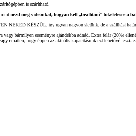
rítógépben is szárítható.
lamint
nézd meg videónkat, hogyan kell „beállítani” tökéletesre a ba
KED KÉSZÜL, így ugyan nagyon sietünk, de a szállítási határ
ra vagy bármilyen eseményre ajándékba adnád. Extra felár (20%) ellen
, vagy emailen, hogy éppen az aktuális kapacitásunk ezt lehetővé teszi