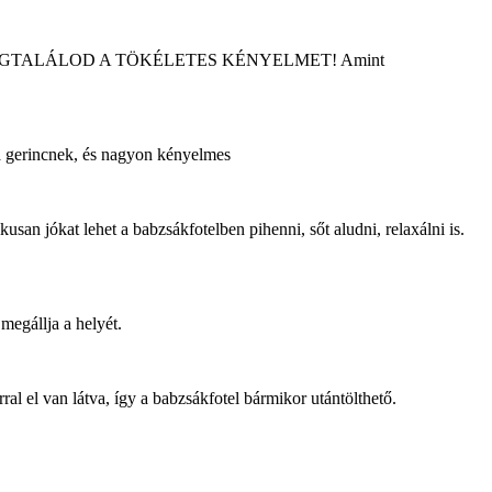
AN MEGTALÁLOD A TÖKÉLETES KÉNYELMET! Amint
 a gerincnek, és nagyon kényelmes
ókat lehet a babzsákfotelben pihenni, sőt aludni, relaxálni is.
megállja a helyét.
l el van látva, így a babzsákfotel bármikor utántölthető.