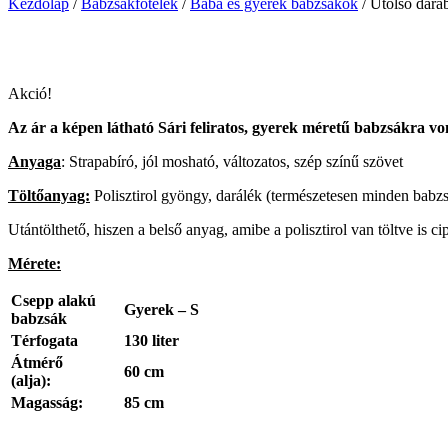
Kezdőlap
/
Babzsákfotelek
/
Baba és gyerek babzsákok
/
Utolsó darab
Akció!
Az ár a képen látható Sári feliratos, gyerek méretű babzsákra vo
Anyaga
: Strapabíró, jól mosható, változatos, szép színű szövet
Töltőanyag:
Polisztirol gyöngy, darálék (természetesen minden babzs
Utántölthető, hiszen a belső anyag, amibe a polisztirol van töltve is cip
Mérete:
Csepp alakú
Gyerek – S
babzsák
Térfogata
130 liter
Átmérő
60 cm
(alja):
Magasság:
85 cm