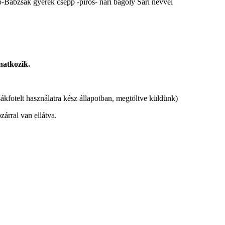
-Babzsák gyerek csepp -piros- nari bagoly Sári névvel
natkozik.
ákfotelt használatra kész állapotban, megtöltve küldünk)
zárral van ellátva.