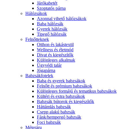
Járókabetét
Szoptatós párna
Hálózsákok
Azonnal vihető hálózsákok
Baba hálózsák
Gyerek hálózsák
Tipegő hálózsák
Felnőtteknek
Otthon és lakástextil
Wellness és életmód
Divat és kiegészítők
Különleges alkalmak
Ügyvédi talár
Jógapárna
Babzsákfotelek
Baba és gyerek babzsákok
Felnőtt és prémium babzsákok
Különleges formájú és tematikus babzsákok
Kültéri és extra babzsákok
Babzsák bútorok és kiegészítők
Háttámlás babzsák
Csepp alakú babzsák
Fánk/hempergó babzsák
Foci babzsák
Méteráru