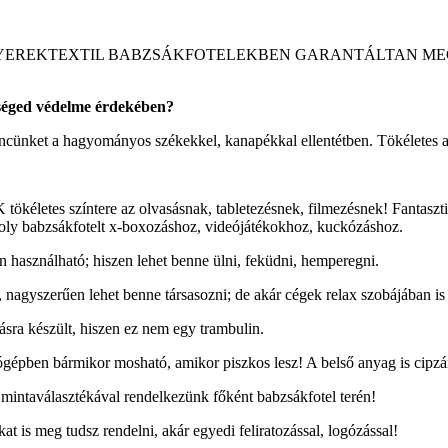
ényelemért. A GYEREKTEXTIL BABZSÁKFOTELEKBEN GARANTÁLT
zséged védelme érdekében?
 gerincünket a hagyományos székekkel, kanapékkal ellentétben. Tökéletes
zíntere az olvasásnak, tabletezésnek, filmezésnek! Fantasztikusan j
bagoly babzsákfotelt x-boxozáshoz, videójátékokhoz, kuckózáshoz.
 használható; hiszen lehet benne ülni, feküdni, hemperegni.
 nagyszerűen lehet benne társasozni; de akár cégek relax szobájában is 
sra készült, hiszen ez nem egy trambulin.
pben bármikor mosható, amikor piszkos lesz! A belső anyag is cipzárra
 mintaválasztékával rendelkezünk főként babzsákfotel terén!
 is meg tudsz rendelni, akár egyedi feliratozással, logózással!