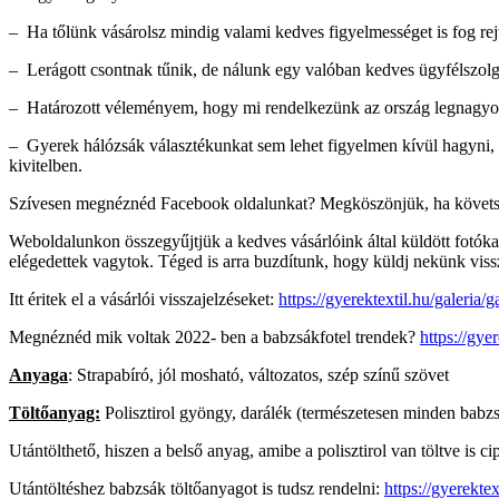
– Ha tőlünk vásárolsz mindig valami kedves figyelmességet is fog re
– Lerágott csontnak tűnik, de nálunk egy valóban kedves ügyfélszolgál
– Határozott véleményem, hogy mi rendelkezünk az ország legnagyob
– Gyerek hálózsák választékunkat sem lehet figyelmen kívül hagyni, 
kivitelben.
Szívesen megnéznéd Facebook oldalunkat? Megköszönjük, ha követsz 
Weboldalunkon összegyűjtjük a kedves vásárlóink által küldött fotókat
elégedettek vagytok. Téged is arra buzdítunk, hogy küldj nekünk vi
Itt éritek el a vásárlói visszajelzéseket:
https://gyerektextil.hu/galeria/ga
Megnéznéd mik voltak 2022- ben a babzsákfotel trendek?
https://gye
Anyaga
: Strapabíró, jól mosható, változatos, szép színű szövet
Töltőanyag:
Polisztirol gyöngy, darálék (természetesen minden babzs
Utántölthető, hiszen a belső anyag, amibe a polisztirol van töltve is cip
Utántöltéshez babzsák töltőanyagot is tudsz rendelni:
https://gyerekte