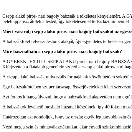
Csepp alakú piros- nari bagoly babzsák a tökéletes k
belehuppansz, átöleli a tested, így tökéletesen el tudsz lazulni benne!
Miért vásárolj csepp alakú piros- nari bagoly babzsákot az egés
A babzsákfotel felveszi testünk alakját, így egyenletes terhelés éri
Mire használható a csepp alakú piros- nari bagoly babzsák?
A GYEREKTEXTIL CSEPP ALAKÚ piros- nari bagoly BABZSÁK tökéletes s
Kifejezetten a fiatalabb generáció szereti a csepp alakú piros- nari 
A csepp alakú babzsák univerzális formájának köszönhetően sokrétűen
Egy babzsákfotelben szuper társasági összejöveteleket lehet szervezni,
Azt fontos kihangsúlyozni, hogy a babzsákfotel alapvetően nem ugrálá
A babzsákok levehető mosható huzattal készülnek, így 40 fokon mosógé
Határozottan azt gondoljuk, hogy az ország egyik legnagyobb szín és
Nézd meg a szín és mintaválasztékunkat, akár egyedi színkombinációkat