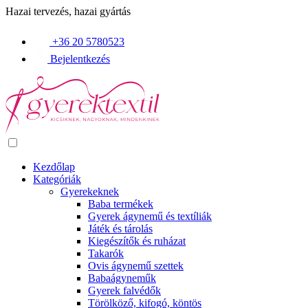
Hazai tervezés, hazai gyártás
+36 20 5780523
Bejelentkezés
Kezdőlap
Kategóriák
Gyerekeknek
Baba termékek
Gyerek ágynemű és textíliák
Játék és tárolás
Kiegészítők és ruházat
Takarók
Ovis ágynemű szettek
Babaágyneműk
Gyerek falvédők
Törölköző, kifogó, köntös