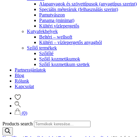
Alapanyagok és szövettípusok (anyagtípus szerint)
Speciális méteráruk (felhasználás szerint)
Pamutvászon
Panama (minimat)
Kültéri vízlepergetős
Kutyafekhelyek
Beltéri – wellsoft
Kültéri – vízlepergetős anyagból
Szőlő termékek
Szőlőlé
Szőlő kozmetikumok
Szőlő kozmetikum szettek
Partnerajánlatok
Blog
Rólunk
Kapcsolat
(0)
Products search