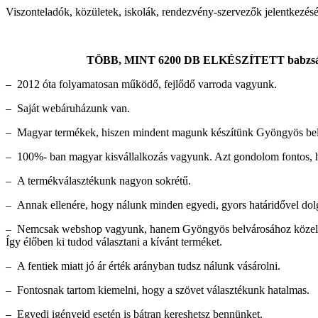
Viszonteladók, közületek, iskolák, rendezvény-szervezők jelentkezését 
TÖBB, MINT 6200 DB ELKÉSZÍTETT bab
– 2012 óta folyamatosan működő, fejlődő varroda vagyunk.
– Saját webáruházunk van.
– Magyar termékek, hiszen mindent magunk készítünk Gyöngyös bel
– 100%- ban magyar kisvállalkozás vagyunk. Azt gondolom fontos, h
– A termékválasztékunk nagyon sokrétű.
– Annak ellenére, hogy nálunk minden egyedi, gyors határidővel dolg
– Nemcsak webshop vagyunk, hanem Gyöngyös belvárosához közel, jól 
Így élőben ki tudod választani a kívánt terméket.
– A fentiek miatt jó ár érték arányban tudsz nálunk vásárolni.
– Fontosnak tartom kiemelni, hogy a szövet választékunk hatalmas.
– Egyedi igényeid esetén is bátran kereshetsz bennünket.