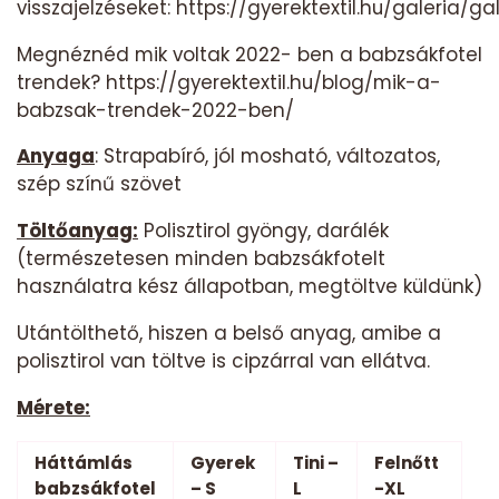
visszajelzéseket:
https://gyerektextil.hu/galeria/ga
Megnéznéd mik voltak 2022- ben a babzsákfotel
trendek?
https://gyerektextil.hu/blog/mik-a-
babzsak-trendek-2022-ben/
Anyaga
: Strapabíró, jól mosható, változatos,
szép színű szövet
Töltőanyag:
Polisztirol gyöngy, darálék
(természetesen minden babzsákfotelt
használatra kész állapotban, megtöltve küldünk)
Utántölthető, hiszen a belső anyag, amibe a
polisztirol van töltve is cipzárral van ellátva.
Mérete:
Háttámlás
Gyerek
Tini –
Felnőtt
babzsákfotel
– S
L
-XL