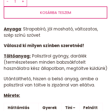
−
+
Babzsák
háttámlás-
KOSÁRBA TESZEM
fekete
London
mennyiség
Anyaga
: Strapabíró, jól mosható, változatos,
szép színű szövet
Válaszd ki milyen színben szeretnéd!
Töltőanyag:
Polisztirol gyöngy, darálék
(természetesen minden babzsákfotelt
használatra kész állapotban, megtöltve küldünk)
Utántölthető, hiszen a belső anyag, amibe a
polisztirol van töltve is zipzárral van ellátva.
Mérete:
Háttámlás
Gyerek
Tini –
Felnőtt