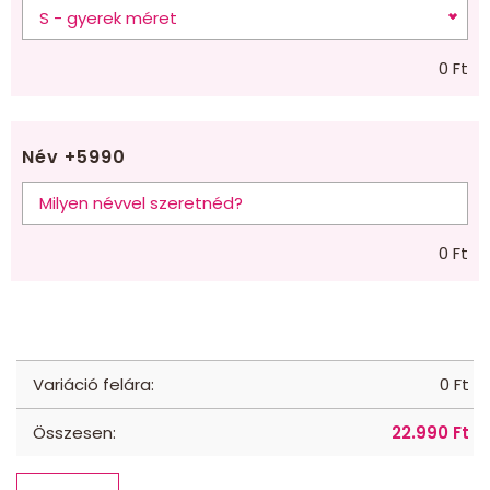
0
Ft
Név +5990
0
Ft
Variáció felára:
0
Ft
Összesen:
22.990
Ft