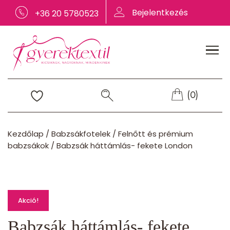
Bejelentkezés
+36 20 5780523
(0)
Kezdőlap
/
Babzsákfotelek
/
Felnőtt és prémium
babzsákok
/
Babzsák háttámlás- fekete London
Akció!
Babzsák háttámlás- fekete