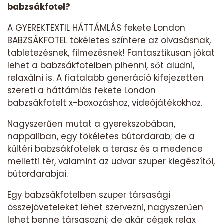
babzsákfotel?
A GYEREKTEXTIL HÁTTÁMLÁS fekete London
BABZSÁKFOTEL tökéletes színtere az olvasásnak,
tabletezésnek, filmezésnek! Fantasztikusan jókat
lehet a babzsákfotelben pihenni, sőt aludni,
relaxálni is. A fiatalabb generáció kifejezetten
szereti a háttámlás fekete London
babzsákfotelt x-boxozáshoz, videójátékokhoz.
Nagyszerűen mutat a gyerekszobában,
nappaliban, egy tökéletes bútordarab; de a
kültéri babzsákfotelek a terasz és a medence
melletti tér, valamint az udvar szuper kiegészítői,
bútordarabjai.
Egy babzsákfotelben szuper társasági
összejöveteleket lehet szervezni, nagyszerűen
lehet benne társasozni; de akár cégek relax