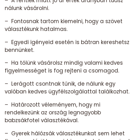
– A fentiek miatt jó ár érték arányban tudsz
nálunk vásárolni.
– Fontosnak tartom kiemelni, hogy a szövet
választékunk hatalmas.
– Egyedi igényeid esetén is bátran kereshetsz
bennünket.
– Ha tőlünk vásárolsz mindig valami kedves
figyelmességet is fog rejteni a csomagod.
– Lerágott csontnak tűnik, de nálunk egy
valóban kedves ügyfélszolgálattal találkozhat.
– Határozott véleményem, hogy mi
rendelkezünk az ország legnagyobb
babzsákfotel választékával.
– Gyerek hálózsák választékunkat sem lehet