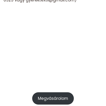
0523 vagy gyerektextil@gmail.com)
Megvásárolom