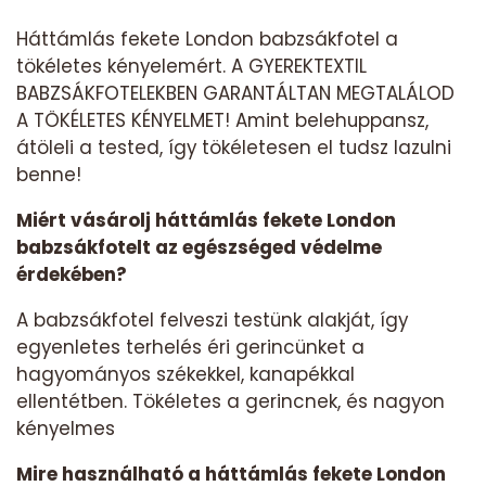
Háttámlás fekete London babzsákfotel a
tökéletes kényelemért. A GYEREKTEXTIL
BABZSÁKFOTELEKBEN GARANTÁLTAN MEGTALÁLOD
A TÖKÉLETES KÉNYELMET! Amint belehuppansz,
átöleli a tested, így tökéletesen el tudsz lazulni
benne!
Miért vásárolj háttámlás fekete London
babzsákfotelt az egészséged védelme
érdekében?
A babzsákfotel felveszi testünk alakját, így
egyenletes terhelés éri gerincünket a
hagyományos székekkel, kanapékkal
ellentétben. Tökéletes a gerincnek, és nagyon
kényelmes
Mire használható a háttámlás fekete London