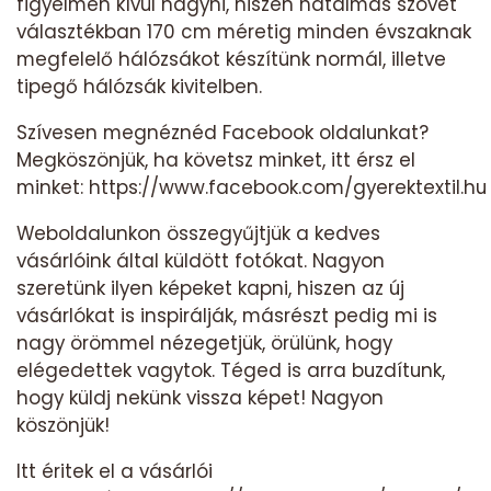
figyelmen kívül hagyni, hiszen hatalmas szövet
választékban 170 cm méretig minden évszaknak
megfelelő hálózsákot készítünk normál, illetve
tipegő hálózsák kivitelben.
Szívesen megnéznéd Facebook oldalunkat?
Megköszönjük, ha követsz minket, itt érsz el
minket:
https://www.facebook.com/gyerektextil.hu
Weboldalunkon összegyűjtjük a kedves
vásárlóink által küldött fotókat. Nagyon
szeretünk ilyen képeket kapni, hiszen az új
vásárlókat is inspirálják, másrészt pedig mi is
nagy örömmel nézegetjük, örülünk, hogy
elégedettek vagytok. Téged is arra buzdítunk,
hogy küldj nekünk vissza képet! Nagyon
köszönjük!
Itt éritek el a vásárlói