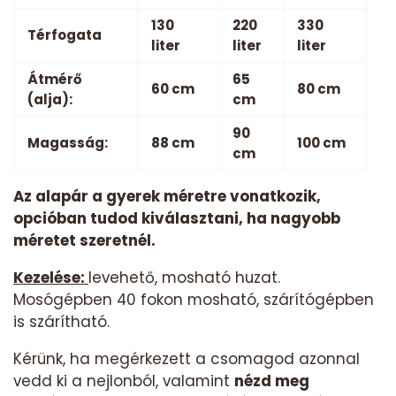
130
220
330
Térfogata
liter
liter
liter
Átmérő
65
60 cm
80 cm
(alja):
cm
90
Magasság:
88 cm
100 cm
cm
Az alapár a gyerek méretre vonatkozik,
opcióban tudod kiválasztani, ha nagyobb
méretet szeretnél.
Kezelése:
levehető, mosható huzat.
Mosógépben 40 fokon mosható, szárítógépben
is szárítható.
Kérünk, ha megérkezett a csomagod azonnal
vedd ki a nejlonból, valamint
nézd meg