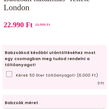
London
22.990
Ft
24.990
Ft
Original
Current
price
price
was:
is:
Babzsákod későbbi utántöltéséhez most
egy csomagban meg tudod rendelni a
24.990 Ft.
22.990 Ft.
töltőanyagot!
Kérek 50 liter töltőanyagot! (6.000 Ft)
0
Ft
Babzsák méret