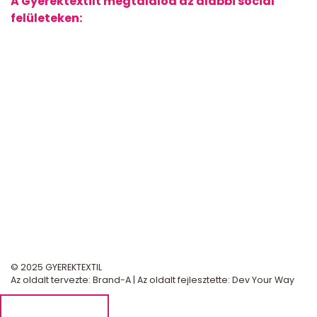
A Gyerektextilt megtalálod az alábbi social
felületeken:
© 2025 GYEREKTEXTIL
Az oldalt tervezte:
Brand-A
| Az oldalt fejlesztette:
Dev Your Way