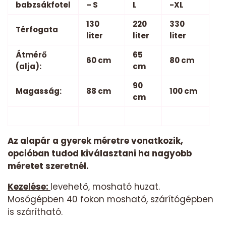
babzsákfotel
– S
L
-XL
130
220
330
Térfogata
liter
liter
liter
Átmérő
65
60 cm
80 cm
(alja):
cm
90
Magasság:
88 cm
100 cm
cm
Az alapár a gyerek méretre vonatkozik,
opcióban tudod kiválasztani ha nagyobb
méretet szeretnél.
Kezelése:
levehető, mosható huzat.
Mosógépben 40 fokon mosható, szárítógépben
is szárítható.