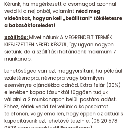
Kérünk, ha megérkezett a csomagod azonnal
vedd ki a nejlonból, valamint
nézd meg
videónkat, hogyan kell „beállítani” tökéletesre
a babzsákfoteledet!
Szállítás:
Mivel nálunk A MEGRENDELT TERMÉK
KIFEJEZETTEN NEKED KÉSZÜL, így ugyan nagyon
sietünk, de a szállítási határidőnk maximum 7
munkanap.
Lehetőséged van ezt meggyorsítani, ha például
születésnapra, névnapra vagy bármilyen
eseményre ajándékba adnád. Extra felár (20%)
ellenében kapacitásunktól függően tudjuk
vállalni a 2 munkanapon belüli postára adást.
Ehhez, kérlek vedd fel velünk a kapcsolatot
telefonon, vagy emailen, hogy éppen az aktuális
kapacitásunk ezt lehetővé teszi- e. (06 20 578