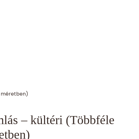
s méretben)
lás – kültéri (Többféle
etben)