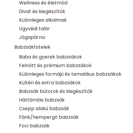
Wellness és életmód
Divat és kiegészítők
Különleges alkalmak
Ügyvédi talár
Jógapárna
Babzsákfotelek
Baba és gyerek babzsákok
Felnőtt és prémium babzsákok
Különleges formájú és tematikus babzsákok
Kültéri és extra babzsákok
Babzsák bútorok és kiegészítők
Háttámlás babzsák
Csepp alakú babzsák
Fánk/hempergó babzsák
Foci babzsák