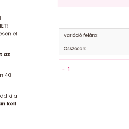
N
ET!
esen el
Variáció felára:
Összesen:
t az
−
Babzsák
n 40
háttámlás
-
kültéri
dd ki a
(Többféle
n kell
színben
és
méretben)