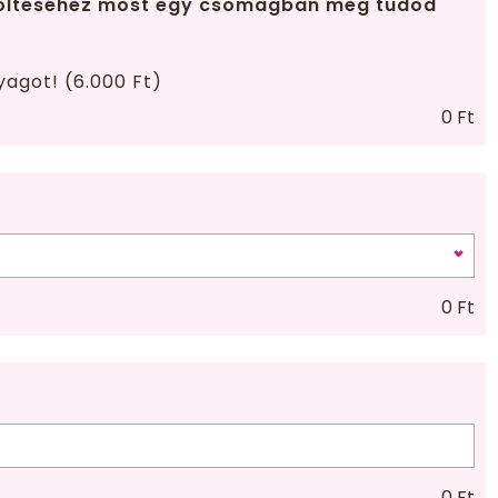
öltéséhez most egy csomagban meg tudod
yagot! (6.000 Ft)
0
Ft
0
Ft
0
Ft