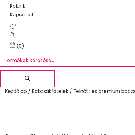
Rólunk
Kapcsolat
(0)
Products
search
Kezdőlap
/
Babzsákfotelek
/
Felnőtt és prémium babz