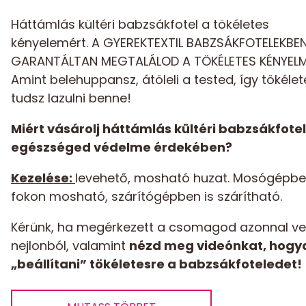
Háttámlás kültéri babzsákfotel a tökéletes
kényelemért. A GYEREKTEXTIL BABZSÁKFOTELEKBE
GARANTÁLTAN MEGTALÁLOD A TÖKÉLETES KÉNYELM
Amint belehuppansz, átöleli a tested, így tökélet
tudsz lazulni benne!
Miért vásárolj háttámlás kültéri babzsákfotel
egészséged védelme érdekében?
Kezelése:
levehető, mosható huzat. Mosógépbe
fokon mosható, szárítógépben is szárítható.
Kérünk, ha megérkezett a csomagod azonnal ve
nejlonból, valamint
nézd meg videónkat, hogya
„beállítani” tökéletesre a babzsákfoteledet!