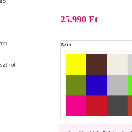
zép
25.990
Ft
tra
Szín
ztirol