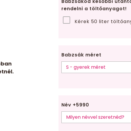
Babzsákod későbbi utánt
rendelni a töltőanyagot!
Kérek 50 liter töltőan
Babzsák méret
óban
tnél.
Név +5990