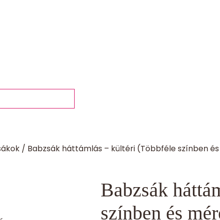
sákok
/
Babzsák háttámlás – kültéri (Többféle színben é
Babzsák háttám
színben és mér