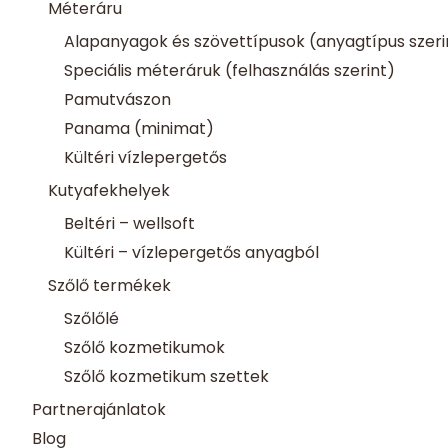
Méteráru
Alapanyagok és szövettípusok (anyagtípus szeri
Speciális méteráruk (felhasználás szerint)
Pamutvászon
Panama (minimat)
Kültéri vízlepergetős
Kutyafekhelyek
Beltéri – wellsoft
Kültéri – vízlepergetős anyagból
Szőlő termékek
Szőlőlé
Szőlő kozmetikumok
Szőlő kozmetikum szettek
Partnerajánlatok
Blog