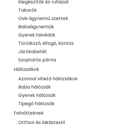
Kiegészítők és ruházat
Takarók
Ovis ágynemű szettek
Babaágyneműk
Gyerek falvédők
Törölköző, kifogó, köntös
Járókabetét
Szoptatós párna
Hálózsákok
Azonnal vihető hálózsákok
Baba hálózsák
Gyerek hálózsák
Tipegő hálózsák
Felnőtteknek
Otthon és lakástextil