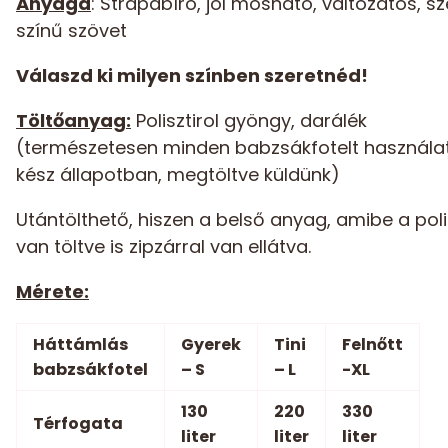
Anyaga
: Strapabíró, jól mosható, változatos, s
színű szövet
Válaszd ki milyen színben szeretnéd!
Töltőanyag:
Polisztirol gyöngy, darálék
(természetesen minden babzsákfotelt használa
kész állapotban, megtöltve küldünk)
Utántölthető, hiszen a belső anyag, amibe a polis
van töltve is zipzárral van ellátva.
Mérete:
Háttámlás
Gyerek
Tini
Felnőtt
babzsákfotel
– S
– L
-XL
130
220
330
Térfogata
liter
liter
liter