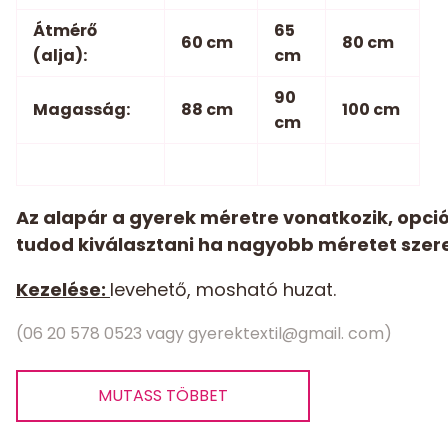
Átmérő
65
60 cm
80 cm
(alja):
cm
90
Magasság:
88 cm
100 cm
cm
Az alapár a gyerek méretre vonatkozik, opci
tudod kiválasztani ha nagyobb méretet szere
Kezelése:
levehető, mosható huzat.
(06 20 578 0523 vagy gyerektextil@gmail. com)
MUTASS TÖBBET