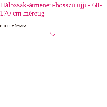
Hálózsák-átmeneti-hosszú ujjú- 60-
170 cm méretig
13.188
Ft
Érdekel