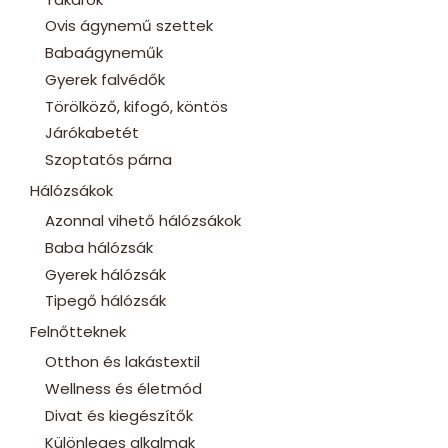
Ovis ágynemű szettek
Babaágyneműk
Gyerek falvédők
Törölköző, kifogó, köntös
Járókabetét
Szoptatós párna
Hálózsákok
Azonnal vihető hálózsákok
Baba hálózsák
Gyerek hálózsák
Tipegő hálózsák
Felnőtteknek
Otthon és lakástextil
Wellness és életmód
Divat és kiegészítők
Különleges alkalmak