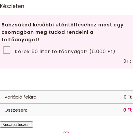
price
price
Készleten
was:
is:
34.990 Ft.
29.990 Ft.
Babzsákod későbbi utántöltéséhez most egy
csomagban meg tudod rendelni a
töltőanyagot!
Kérek 50 liter töltőanyagot! (6.000 Ft)
0
Ft
Variáció felára:
0
Ft
Összesen:
0
Ft
Utolsó
Kosárba teszem
darab-