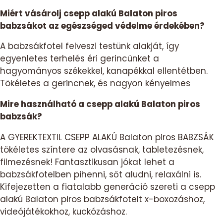
Miért vásárolj csepp alakú Balaton piros
babzsákot az egészséged védelme érdekében?
A babzsákfotel felveszi testünk alakját, így
egyenletes terhelés éri gerincünket a
hagyományos székekkel, kanapékkal ellentétben.
Tökéletes a gerincnek, és nagyon kényelmes
Mire használható a csepp alakú Balaton piros
babzsák?
A GYEREKTEXTIL CSEPP ALAKÚ Balaton piros BABZSÁK
tökéletes színtere az olvasásnak, tabletezésnek,
filmezésnek! Fantasztikusan jókat lehet a
babzsákfotelben pihenni, sőt aludni, relaxálni is.
Kifejezetten a fiatalabb generáció szereti a csepp
alakú Balaton piros babzsákfotelt x-boxozáshoz,
videójátékokhoz, kuckózáshoz.