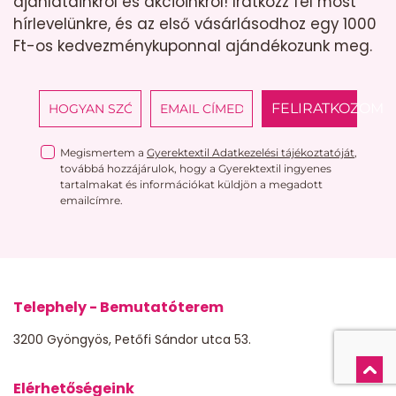
ajánlatainkról és akcióinkról! Iratkozz fel most
hírlevelünkre, és az első vásárlásodhoz egy 1000
Ft-os kedvezménykuponnal ajándékozunk meg.
FELIRATKOZOM
Megismertem a
Gyerektextil Adatkezelési tájékoztatóját
,
továbbá hozzájárulok, hogy a Gyerektextil ingyenes
tartalmakat és információkat küldjön a megadott
emailcímre.
Telephely - Bemutatóterem
3200 Gyöngyös, Petőfi Sándor utca 53.
Elérhetőségeink