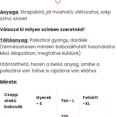
Babzsák
tini
Anyaga
: Strapabíró, jól mosható, változatos, szép
csepp
színű szövet
-
piros
Válaszd ki milyen színben szeretnéd!
Balaton
Töltőanyag:
Polisztirol gyöngy, darálék
mennyiség
(természetesen minden babzsákfotelt használatra
kész állapotban, megtöltve küldünk)
Utántölthető, hiszen a belső anyag, amibe a
polisztirol van töltve is cipzárral van ellátva.
Mérete:
Csepp
Gyerek
Felnőtt
alakú
Tini – L
– S
-XL
babzsák
220