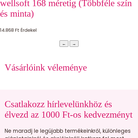
wellsoft 168 méretig (Többféle szín
és minta)
14.868
Ft
Érdekel
←
→
Vásárlóink véleménye
Csatlakozz hírlevelünkhöz és
élvezd az 1000 Ft-os kedvezményt
Ne maradj le legújabb termékeinkről, különleges