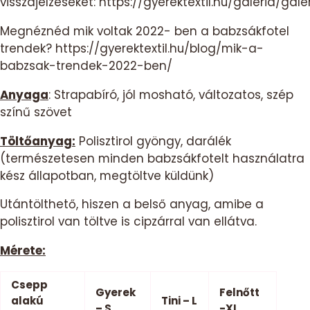
visszajelzéseket:
https://gyerektextil.hu/galeria/gale
Megnéznéd mik voltak 2022- ben a babzsákfotel
trendek?
https://gyerektextil.hu/blog/mik-a-
babzsak-trendek-2022-ben/
Anyaga
: Strapabíró, jól mosható, változatos, szép
színű szövet
Töltőanyag:
Polisztirol gyöngy, darálék
(természetesen minden babzsákfotelt használatra
kész állapotban, megtöltve küldünk)
Utántölthető, hiszen a belső anyag, amibe a
polisztirol van töltve is cipzárral van ellátva.
Mérete:
Csepp
Gyerek
Felnőtt
alakú
Tini – L
– S
-XL