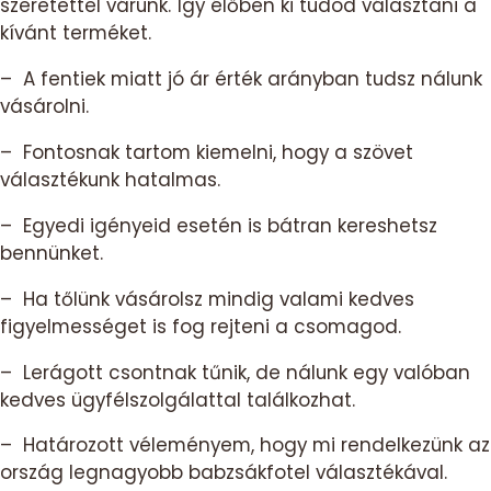
szeretettel várunk. Így élőben ki tudod választani a
kívánt terméket.
– A fentiek miatt jó ár érték arányban tudsz nálunk
vásárolni.
– Fontosnak tartom kiemelni, hogy a szövet
választékunk hatalmas.
– Egyedi igényeid esetén is bátran kereshetsz
bennünket.
– Ha tőlünk vásárolsz mindig valami kedves
figyelmességet is fog rejteni a csomagod.
– Lerágott csontnak tűnik, de nálunk egy valóban
kedves ügyfélszolgálattal találkozhat.
– Határozott véleményem, hogy mi rendelkezünk az
ország legnagyobb babzsákfotel választékával.