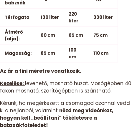
babzsák
220
Térfogata
130 liter
330 liter
liter
Átmérő
60 cm
65 cm
75 cm
(alja):
100
Magasság:
85 cm
110 cm
cm
Az ár a tini méretre vonatkozik.
Kezelése:
levehető, mosható huzat. Mosógépben 40
fokon mosható, szárítógépben is szárítható.
Kérünk, ha megérkezett a csomagod azonnal vedd
ki a nejlonból, valamint
nézd meg videónkat,
hogyan kell „beállítani” tökéletesre a
babzsákfoteledet!