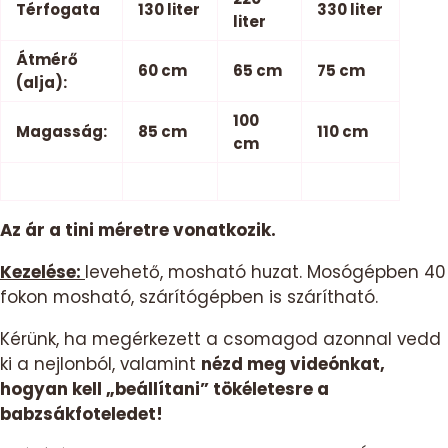
Térfogata
130 liter
330 liter
liter
Átmérő
60 cm
65 cm
75 cm
(alja):
100
Magasság:
85 cm
110 cm
cm
Az ár a tini méretre vonatkozik.
Kezelése:
levehető, mosható huzat. Mosógépben 40
fokon mosható, szárítógépben is szárítható.
Kérünk, ha megérkezett a csomagod azonnal vedd
ki a nejlonból, valamint
nézd meg videónkat,
hogyan kell „beállítani” tökéletesre a
babzsákfoteledet!