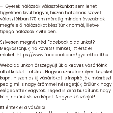
– Gyerek hálózsák választékunkat sem lehet
figyelmen kívül hagyni, hiszen hatalmas szövet
választékban 170 cm méretig minden évszaknak
megfelelő hálózsákot készítünk normál, illetve
tipegő hálózsák kivitelben.
Szívesen megnéznéd Facebook oldalunkat?
Megköszönjük, ha követsz minket, itt érsz el
minket:
https://www.facebook.com/gyerektextil.hu
Weboldalunkon összegyűjtjük a kedves vásárlóink
által küldött fotókat. Nagyon szeretünk ilyen képeket
kapni, hiszen az új vásárlókat is inspirálják, másrészt
pedig mi is nagy örömmel nézegetjük, örülünk, hogy
elégedettek vagytok. Téged is arra buzdítunk, hogy
küldj nekünk vissza képet! Nagyon köszönjük!
Itt éritek el a vásárlói