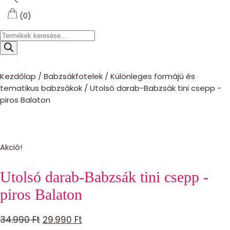
(0)
Products
search
Kezdőlap
/
Babzsákfotelek
/
Különleges formájú és
tematikus babzsákok
/
Utolsó darab-Babzsák tini csepp -
piros Balaton
Akció!
Utolsó darab-Babzsák tini csepp -
piros Balaton
Original
Current
34.990
Ft
29.990
Ft