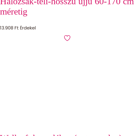
Hálózsák-téli-hosszú ujjú 60-170 cm
méretig
13.908
Ft
Érdekel