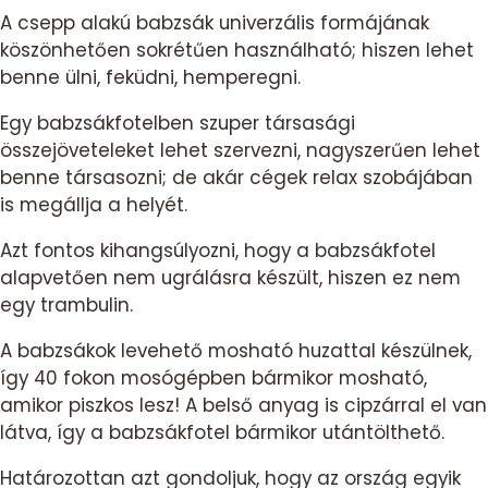
A csepp alakú babzsák univerzális formájának
köszönhetően sokrétűen használható; hiszen lehet
benne ülni, feküdni, hemperegni.
Egy babzsákfotelben szuper társasági
összejöveteleket lehet szervezni, nagyszerűen lehet
benne társasozni; de akár cégek relax szobájában
is megállja a helyét.
Azt fontos kihangsúlyozni, hogy a babzsákfotel
alapvetően nem ugrálásra készült, hiszen ez nem
egy trambulin.
A babzsákok levehető mosható huzattal készülnek,
így 40 fokon mosógépben bármikor mosható,
amikor piszkos lesz! A belső anyag is cipzárral el van
látva, így a babzsákfotel bármikor utántölthető.
Határozottan azt gondoljuk, hogy az ország egyik