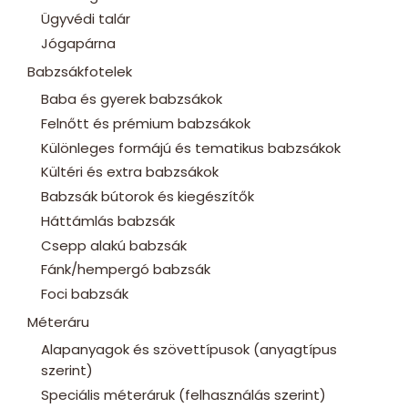
Ügyvédi talár
Jógapárna
Babzsákfotelek
Baba és gyerek babzsákok
Felnőtt és prémium babzsákok
Különleges formájú és tematikus babzsákok
Kültéri és extra babzsákok
Babzsák bútorok és kiegészítők
Háttámlás babzsák
Csepp alakú babzsák
Fánk/hempergó babzsák
Foci babzsák
Méteráru
Alapanyagok és szövettípusok (anyagtípus
szerint)
Speciális méteráruk (felhasználás szerint)