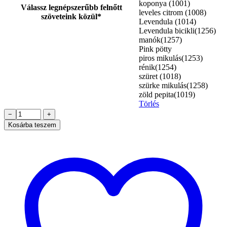
koponya (1001)
Válassz legnépszerűbb felnőtt
leveles citrom (1008)
szöveteink közül*
Levendula (1014)
Levendula bicikli(1256)
manók(1257)
Pink pötty
piros mikulás(1253)
rénik(1254)
szüret (1018)
szürke mikulás(1258)
zöld pepita(1019)
Törlés
Padlópárna
−
+
felnőtt-
Kosárba teszem
többféle
szövet
mennyiség