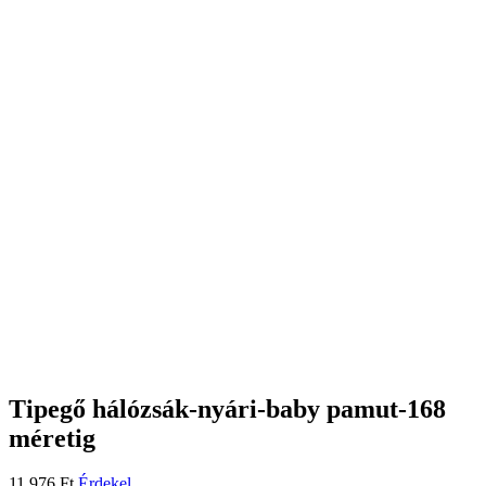
Tipegő hálózsák-nyári-baby pamut-168
méretig
11.976
Ft
Érdekel