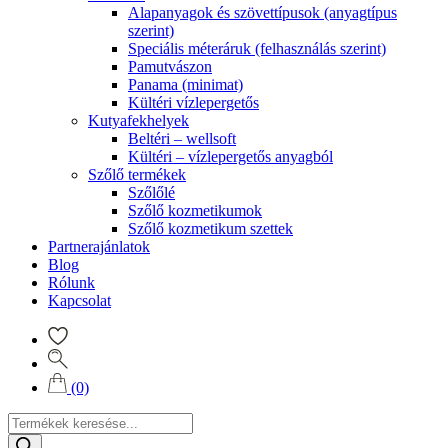
Alapanyagok és szövettípusok (anyagtípus
szerint)
Speciális méteráruk (felhasználás szerint)
Pamutvászon
Panama (minimat)
Kültéri vízlepergetős
Kutyafekhelyek
Beltéri – wellsoft
Kültéri – vízlepergetős anyagból
Szőlő termékek
Szőlőlé
Szőlő kozmetikumok
Szőlő kozmetikum szettek
Partnerajánlatok
Blog
Rólunk
Kapcsolat
(0)
Products
search