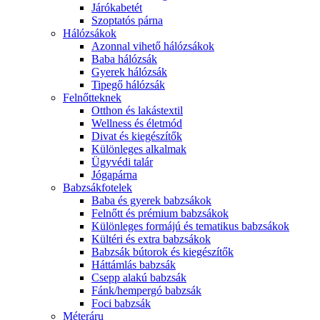
Járókabetét
Szoptatós párna
Hálózsákok
Azonnal vihető hálózsákok
Baba hálózsák
Gyerek hálózsák
Tipegő hálózsák
Felnőtteknek
Otthon és lakástextil
Wellness és életmód
Divat és kiegészítők
Különleges alkalmak
Ügyvédi talár
Jógapárna
Babzsákfotelek
Baba és gyerek babzsákok
Felnőtt és prémium babzsákok
Különleges formájú és tematikus babzsákok
Kültéri és extra babzsákok
Babzsák bútorok és kiegészítők
Háttámlás babzsák
Csepp alakú babzsák
Fánk/hempergó babzsák
Foci babzsák
Méteráru