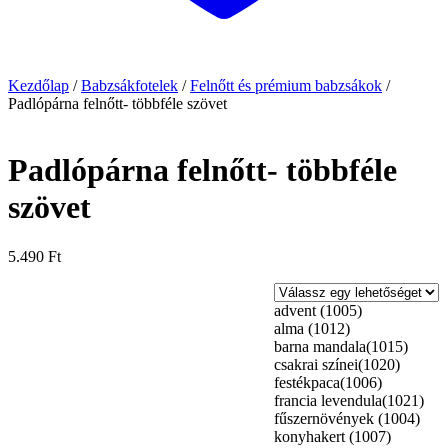
Kezdőlap
/
Babzsákfotelek
/
Felnőtt és prémium babzsákok
/
Padlópárna felnőtt- többféle szövet
Padlópárna felnőtt- többféle
szövet
5.490
Ft
advent (1005)
alma (1012)
barna mandala(1015)
csakrai színei(1020)
festékpaca(1006)
francia levendula(1021)
fűszernövények (1004)
konyhakert (1007)