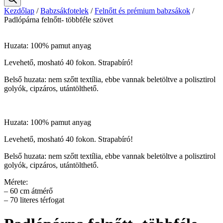
Kezdőlap
/
Babzsákfotelek
/
Felnőtt és prémium babzsákok
/
Padlópárna felnőtt- többféle szövet
Huzata: 100% pamut anyag
Levehető, mosható 40 fokon. Strapabíró!
Belső huzata: nem szőtt textília, ebbe vannak beletöltve a polisztirol
golyók, cipzáros, utántölthető.
Huzata: 100% pamut anyag
Levehető, mosható 40 fokon. Strapabíró!
Belső huzata: nem szőtt textília, ebbe vannak beletöltve a polisztirol
golyók, cipzáros, utántölthető.
Mérete:
– 60 cm átmérő
– 70 literes térfogat