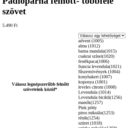
Padlópárna felnőtt- többféle
szövet
5.490
Ft
advent (1005)
alma (1012)
barna mandala(1015)
csakrai színei(1020)
festékpaca(1006)
francia levendula(1021)
fűszernövények (1004)
konyhakert (1007)
koponya (1001)
Válassz legnépszerűbb felnőtt
leveles citrom (1008)
szöveteink közül*
Levendula (1014)
Levendula bicikli(1256)
manók(1257)
Pink pötty
piros mikulás(1253)
rénik(1254)
szüret (1018)