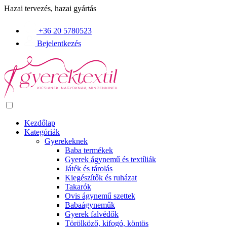
Hazai tervezés, hazai gyártás
+36 20 5780523
Bejelentkezés
Kezdőlap
Kategóriák
Gyerekeknek
Baba termékek
Gyerek ágynemű és textíliák
Játék és tárolás
Kiegészítők és ruházat
Takarók
Ovis ágynemű szettek
Babaágyneműk
Gyerek falvédők
Törölköző, kifogó, köntös