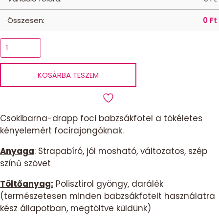
Összesen:
0
Ft
Babzsák
foci
drapp
KOSÁRBA TESZEM
-
csokibarna
mennyiség
Csokibarna-drapp foci babzsákfotel a tökéletes
kényelemért focirajongóknak.
Anyaga
: Strapabíró, jól mosható, változatos, szép
színű szövet
Töltőanyag:
Polisztirol gyöngy, darálék
(természetesen minden babzsákfotelt használatra
kész állapotban, megtöltve küldünk)