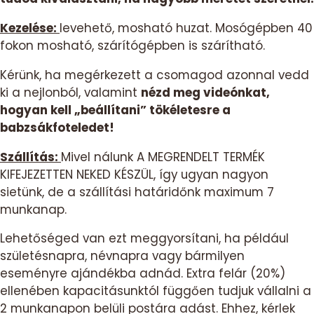
Kezelése:
levehető, mosható huzat. Mosógépben 40
fokon mosható, szárítógépben is szárítható.
Kérünk, ha megérkezett a csomagod azonnal vedd
ki a nejlonból, valamint
nézd meg videónkat,
hogyan kell „beállítani” tökéletesre a
babzsákfoteledet!
Szállítás:
Mivel nálunk A MEGRENDELT TERMÉK
KIFEJEZETTEN NEKED KÉSZÜL, így ugyan nagyon
sietünk, de a szállítási határidőnk maximum 7
munkanap.
Lehetőséged van ezt meggyorsítani, ha például
születésnapra, névnapra vagy bármilyen
eseményre ajándékba adnád. Extra felár (20%)
ellenében kapacitásunktól függően tudjuk vállalni a
2 munkanapon belüli postára adást. Ehhez, kérlek