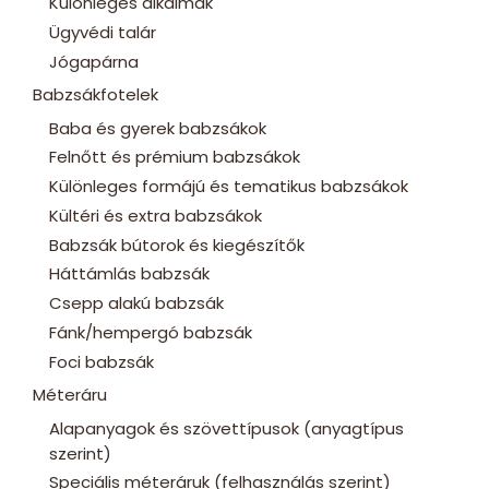
Különleges alkalmak
Ügyvédi talár
Jógapárna
Babzsákfotelek
Baba és gyerek babzsákok
Felnőtt és prémium babzsákok
Különleges formájú és tematikus babzsákok
Kültéri és extra babzsákok
Babzsák bútorok és kiegészítők
Háttámlás babzsák
Csepp alakú babzsák
Fánk/hempergó babzsák
Foci babzsák
Méteráru
Alapanyagok és szövettípusok (anyagtípus
szerint)
Speciális méteráruk (felhasználás szerint)