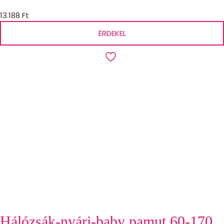
13.188
Ft
ÉRDEKEL
Hálózsák-nyári-baby pamut 60-170