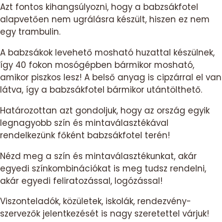
Azt fontos kihangsúlyozni, hogy a babzsákfotel
alapvetően nem ugrálásra készült, hiszen ez nem
egy trambulin.
A babzsákok levehető mosható huzattal készülnek,
így 40 fokon mosógépben bármikor mosható,
amikor piszkos lesz! A belső anyag is cipzárral el van
látva, így a babzsákfotel bármikor utántölthető.
Határozottan azt gondoljuk, hogy az ország egyik
legnagyobb szín és mintaválasztékával
rendelkezünk főként babzsákfotel terén!
Nézd meg a szín és mintaválasztékunkat, akár
egyedi színkombinációkat is meg tudsz rendelni,
akár egyedi feliratozással, logózással!
Viszonteladók, közületek, iskolák, rendezvény-
szervezők jelentkezését is nagy szeretettel várjuk!