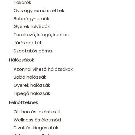
Takarók
Ovis ágynemű szettek
Babaágyneműk
Gyerek falvédők
Törölköző, kifogó, köntös
Járókabetét
Szoptatós párna
Hálózsákok
Azonnal vihető hálózsákok
Baba hálózsák
Gyerek hálózsák
Tipegő hálózsák
Felnőtteknek
Otthon és lakástextil
Wellness és életmód
Divat és kiegészítők