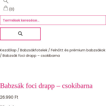
(0)
Products
search
Kezdőlap
/
Babzsákfotelek
/
Felnőtt és prémium babzsákok
/
Babzsák foci drapp – csokibarna
Babzsák foci drapp – csokibarna
26.990
Ft