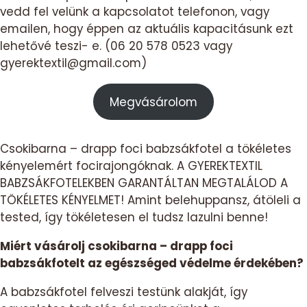
vedd fel velünk a kapcsolatot telefonon, vagy
emailen, hogy éppen az aktuális kapacitásunk ezt
lehetővé teszi- e. (06 20 578 0523 vagy
gyerektextil@gmail.com)
Megvásárolom
Csokibarna – drapp foci babzsákfotel a tökéletes
kényelemért focirajongóknak. A GYEREKTEXTIL
BABZSÁKFOTELEKBEN GARANTÁLTAN MEGTALÁLOD A
TÖKÉLETES KÉNYELMET! Amint belehuppansz, átöleli a
tested, így tökéletesen el tudsz lazulni benne!
Miért vásárolj csokibarna – drapp foci
babzsákfotelt az egészséged védelme érdekében?
A babzsákfotel felveszi testünk alakját, így