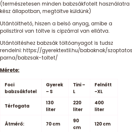
(természetesen minden babzsákfotelt használatra
kész állapotban, megtöltve küldünk)
Utántölthető, hiszen a belső anyag, amibe a
polisztirol van töltve is cipzárral van ellátva.
Utántöltéshez babzsák töltőanyagot is tudsz
rendelni:
https://gyerektextil.hu/babaknak/szoptato
parna/babzsak-toltet/
Mérete:
Foci
Gyerek
Tini –
Felnőtt
babzsákfotel
– S
L
-XL
130
220
400
Térfogata
liter
liter
liter
90
Átmérő:
70 cm
120 cm
cm