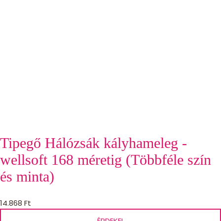
Tipegő Hálózsák kályhameleg -
wellsoft 168 méretig (Többféle szín
és minta)
14.868
Ft
ÉRDEKEL