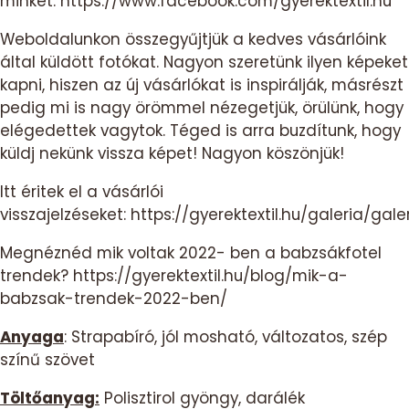
minket:
https://www.facebook.com/gyerektextil.hu
Weboldalunkon összegyűjtjük a kedves vásárlóink
által küldött fotókat. Nagyon szeretünk ilyen képeket
kapni, hiszen az új vásárlókat is inspirálják, másrészt
pedig mi is nagy örömmel nézegetjük, örülünk, hogy
elégedettek vagytok. Téged is arra buzdítunk, hogy
küldj nekünk vissza képet! Nagyon köszönjük!
Itt éritek el a vásárlói
visszajelzéseket:
https://gyerektextil.hu/galeria/gale
Megnéznéd mik voltak 2022- ben a babzsákfotel
trendek?
https://gyerektextil.hu/blog/mik-a-
babzsak-trendek-2022-ben/
Anyaga
: Strapabíró, jól mosható, változatos, szép
színű szövet
Töltőanyag:
Polisztirol gyöngy, darálék