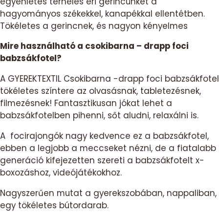
egyenletes terhelés éri gerincünket a
hagyományos székekkel, kanapékkal ellentétben.
Tökéletes a gerincnek, és nagyon kényelmes
Mire használható a csokibarna – drapp foci
babzsákfotel?
A GYEREKTEXTIL Csokibarna -drapp foci babzsákfotel
tökéletes színtere az olvasásnak, tabletezésnek,
filmezésnek! Fantasztikusan jókat lehet a
babzsákfotelben pihenni, sőt aludni, relaxálni is.
A focirajongók nagy kedvence ez a babzsákfotel,
ebben a legjobb a meccseket nézni, de a fiatalabb
generáció kifejezetten szereti a babzsákfotelt x-
boxozáshoz, videójátékokhoz.
Nagyszerűen mutat a gyerekszobában, nappaliban,
egy tökéletes bútordarab.