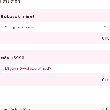
Készleten
Babzsák méret
0
Ft
Név +5990
0
Ft
Variáció felára:
0
Ft