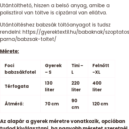
Utántölthető, hiszen a belső anyag, amibe a
polisztirol van töltve is cipzárral van ellátva.
Utántöltéshez babzsák töltőanyagot is tudsz
rendelni:
https://gyerektextil.hu/babaknak/szoptato
parna/babzsak-toltet/
Mérete:
Foci
Gyerek
Tini –
Felnőtt
babzsákfotel
– S
L
-XL
130
220
400
Térfogata
liter
liter
liter
90
Átmérő:
70 cm
120 cm
cm
Az alapár a gyerek méretre vonatkozik, opcióban
tudod kiválasztani, ha nagyobb méretet szeretnél.