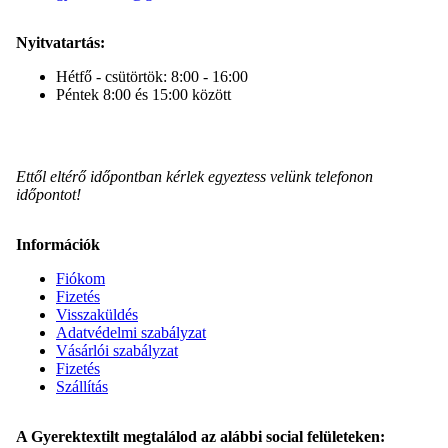
Nyitvatartás:
Hétfő - csütörtök: 8:00 - 16:00
Péntek 8:00 és 15:00 között
Ettől eltérő időpontban kérlek egyeztess velünk telefonon
időpontot!
Információk
Fiókom
Fizetés
Visszaküldés
Adatvédelmi szabályzat
Vásárlói szabályzat
Fizetés
Szállítás
A Gyerektextilt megtalálod az alábbi social felületeken: