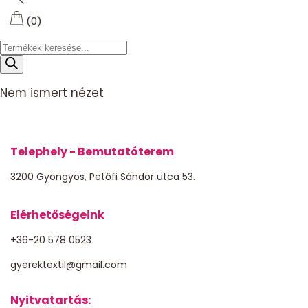
(0)
Products
search
Nem ismert nézet
Telephely - Bemutatóterem
3200 Gyöngyös, Petőfi Sándor utca 53.
Elérhetőségeink
+36-20 578 0523
gyerektextil@gmail.com
Nyitvatartás: