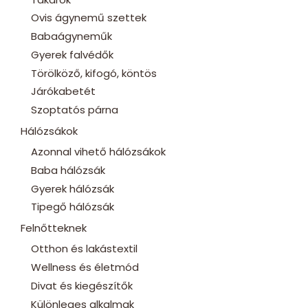
Ovis ágynemű szettek
Babaágyneműk
Gyerek falvédők
Törölköző, kifogó, köntös
Járókabetét
Szoptatós párna
Hálózsákok
Azonnal vihető hálózsákok
Baba hálózsák
Gyerek hálózsák
Tipegő hálózsák
Felnőtteknek
Otthon és lakástextil
Wellness és életmód
Divat és kiegészítők
Különleges alkalmak