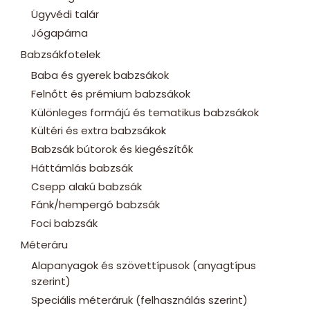
Ügyvédi talár
Jógapárna
Babzsákfotelek
Baba és gyerek babzsákok
Felnőtt és prémium babzsákok
Különleges formájú és tematikus babzsákok
Kültéri és extra babzsákok
Babzsák bútorok és kiegészítők
Háttámlás babzsák
Csepp alakú babzsák
Fánk/hempergó babzsák
Foci babzsák
Méteráru
Alapanyagok és szövettípusok (anyagtípus
szerint)
Speciális méteráruk (felhasználás szerint)