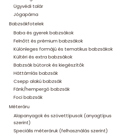
Ügyvédi talár
Jógapárna
Babzsákfotelek
Baba és gyerek babzsákok
Felnőtt és prémium babzsákok
Különleges formájú és tematikus babzsákok
Kültéri és extra babzsákok
Babzsák bútorok és kiegészítők
Háttámlás babzsák
Csepp alakú babzsák
Fánk/hempergó babzsák
Foci babzsák
Méteráru
Alapanyagok és szövettípusok (anyagtípus
szerint)
Speciális méteráruk (felhasználás szerint)