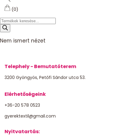
(0)
Products
search
Nem ismert nézet
Telephely - Bemutatóterem
3200 Gyöngyös, Petőfi Sándor utca 53.
Elérhetőségeink
+36-20 578 0523
gyerektextil@gmail.com
Nyitvatartás: