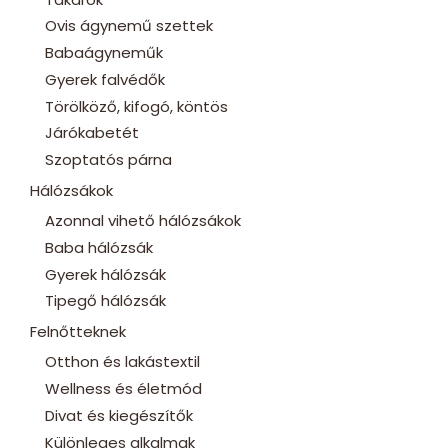
Ovis ágynemű szettek
Babaágyneműk
Gyerek falvédők
Törölköző, kifogó, köntös
Járókabetét
Szoptatós párna
Hálózsákok
Azonnal vihető hálózsákok
Baba hálózsák
Gyerek hálózsák
Tipegő hálózsák
Felnőtteknek
Otthon és lakástextil
Wellness és életmód
Divat és kiegészítők
Különleges alkalmak