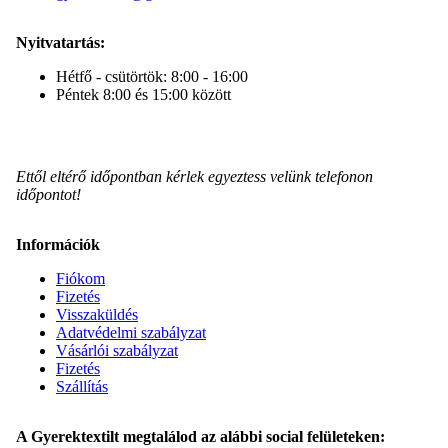
Nyitvatartás:
Hétfő - csütörtök: 8:00 - 16:00
Péntek 8:00 és 15:00 között
Ettől eltérő időpontban kérlek egyeztess velünk telefonon
időpontot!
Információk
Fiókom
Fizetés
Visszaküldés
Adatvédelmi szabályzat
Vásárlói szabályzat
Fizetés
Szállítás
A Gyerektextilt megtalálod az alábbi social felületeken: