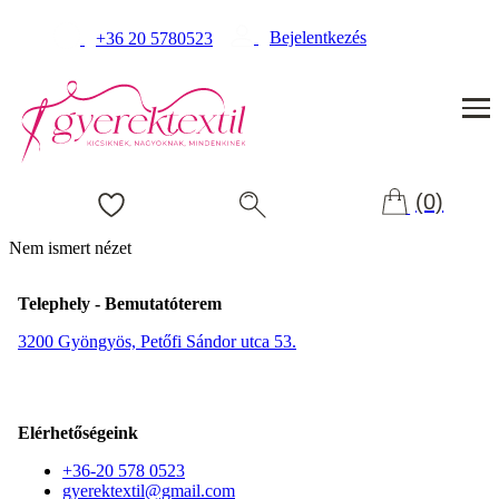
Bejelentkezés
+36 20 5780523
(0)
Nem ismert nézet
Telephely - Bemutatóterem
3200 Gyöngyös, Petőfi Sándor utca 53.
Elérhetőségeink
+36-20 578 0523
gyerektextil@gmail.com