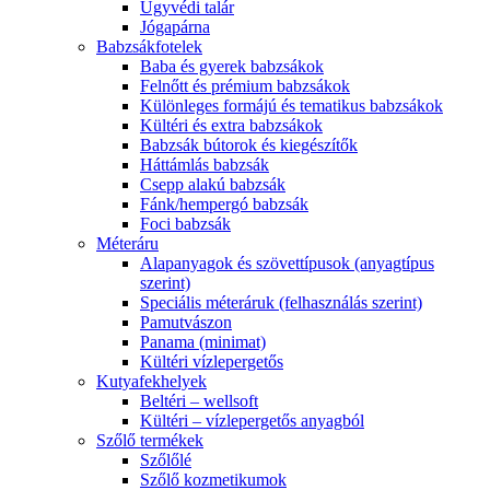
Ügyvédi talár
Jógapárna
Babzsákfotelek
Baba és gyerek babzsákok
Felnőtt és prémium babzsákok
Különleges formájú és tematikus babzsákok
Kültéri és extra babzsákok
Babzsák bútorok és kiegészítők
Háttámlás babzsák
Csepp alakú babzsák
Fánk/hempergó babzsák
Foci babzsák
Méteráru
Alapanyagok és szövettípusok (anyagtípus
szerint)
Speciális méteráruk (felhasználás szerint)
Pamutvászon
Panama (minimat)
Kültéri vízlepergetős
Kutyafekhelyek
Beltéri – wellsoft
Kültéri – vízlepergetős anyagból
Szőlő termékek
Szőlőlé
Szőlő kozmetikumok