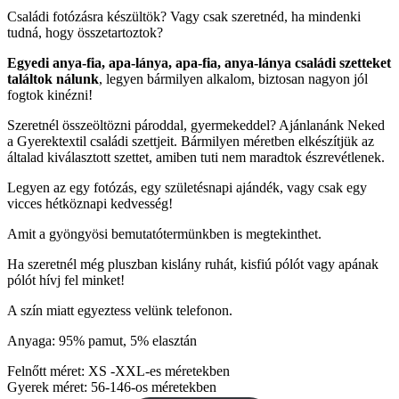
Családi fotózásra készültök? Vagy csak szeretnéd, ha mindenki
tudná, hogy összetartoztok?
Egyedi anya-fia, apa-lánya, apa-fia, anya-lánya családi szetteket
találtok nálunk
, legyen bármilyen alkalom, biztosan nagyon jól
fogtok kinézni!
Szeretnél összeöltözni pároddal, gyermekeddel? Ajánlanánk Neked
a Gyerektextil családi szettjeit. Bármilyen méretben elkészítjük az
általad kiválasztott szettet, amiben tuti nem maradtok észrevétlenek.
Legyen az egy fotózás, egy születésnapi ajándék, vagy csak egy
vicces hétköznapi kedvesség!
Amit a gyöngyösi bemutatótermünkben is megtekinthet.
Ha szeretnél még pluszban kislány ruhát, kisfiú pólót vagy apának
pólót hívj fel minket!
A szín miatt egyeztess velünk telefonon.
Anyaga: 95% pamut, 5% elasztán
Felnőtt méret: XS -XXL-es méretekben
Gyerek méret: 56-146-os méretekben