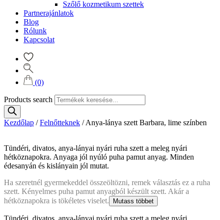
Szőlő kozmetikum szettek
Partnerajánlatok
Blog
Rólunk
Kapcsolat
(0)
Products search
Kezdőlap
/
Felnőtteknek
/
Anya-lánya szett Barbara, lime színben
Tündéri, divatos, anya-lányai nyári ruha szett a meleg nyári
hétköznapokra. Anyaga jól nyúló puha pamut anyag. Minden
édesanyán és kislányain jól mutat.
Ha szeretnél gyermekeddel összeöltözni, remek választás ez a ruha
szett. Kényelmes puha pamut anyagból készült szett. Akár a
hétköznapokra is tökéletes viselet.
Mutass többet
Tündéri, divatos, anya-lányai nyári ruha szett a meleg nyári