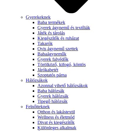
Gyerekeknek
Baba termékek
Gyerek ágynemű és textíliák
Játék és tárolás
Kiegészítők és ruházat
Takarók
Ovis ágynemű szettek
Babaágyneműk
Gyerek falvédők
Törölköző, kifogó, köntös
Járókabetét
Szoptatós párna
Hálózsákok
Azonnal vihető hálózsákok
Baba hálózsák
Gyerek hálózsák
Tipegő hálózsák
Felnőtteknek
Otthon és lakástextil
Wellness és életmód
Divat és kiegészítők
Különleges alkalmak