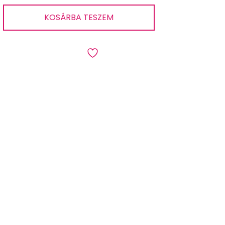
Utolsó
KOSÁRBA TESZEM
darab-
Díszpárna
tappancs
40*35
cm
mennyiség