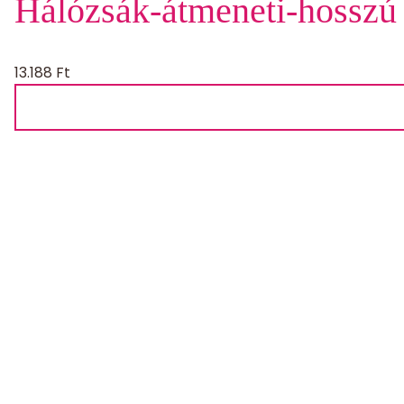
Hálózsák-átmeneti-hosszú 
13.188
Ft