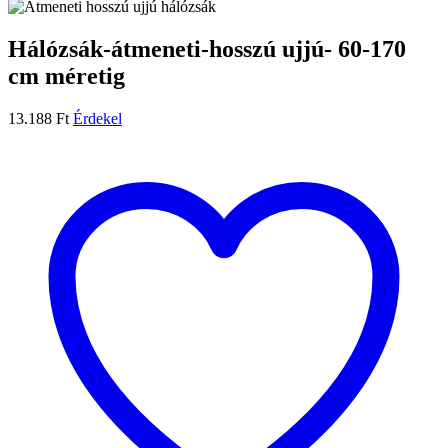
Hálózsák-átmeneti-hosszú ujjú- 60-170
cm méretig
13.188
Ft
Érdekel