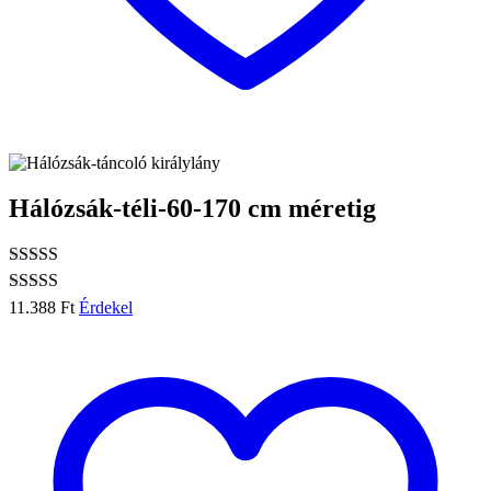
Hálózsák-téli-60-170 cm méretig
Értékelés:
5.00
/ 5
Értékelés:
11.388
Ft
Érdekel
5.00
/ 5