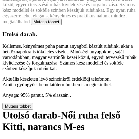
közül, egyedi tervezésű ruhák kivitelezése és forgalmazása. Számos
kész modellel és sokféle színben készítjük ruháinkat. Egy nyári ruha
egyszerre lehet elegáns, kényelmes és praktikus nálunk mindezt
megtalálhatod.
Mutass többet
Utolsó darab.
Kellemes, kényelmes puha pamut anyagból készült ruháink, akár a
hétköznapokra is tökéletes viselet. Minőségi anyagokból, saját
varrodánkban, magyar varrónők kezei közül, egyedi tervezésű ruhák
kivitelezése és forgalmazása. Számos kész modellel és sokféle
színben készítjük ruháinkat.
Aktuális készleten lévő színeinkről érdeklődj telefonon.
Amit a gyöngyösi bemutatótermünkben is megtekinthet.
Anyaga: 95% pamut, 5% elasztán .
Mutass többet
Utolsó darab-Női ruha felső
Kitti, narancs M-es