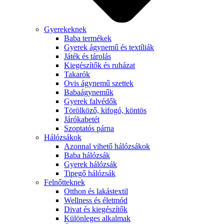
Gyerekeknek
Baba termékek
Gyerek ágynemű és textíliák
Játék és tárolás
Kiegészítők és ruházat
Takarók
Ovis ágynemű szettek
Babaágyneműk
Gyerek falvédők
Törölköző, kifogó, köntös
Járókabetét
Szoptatós párna
Hálózsákok
Azonnal vihető hálózsákok
Baba hálózsák
Gyerek hálózsák
Tipegő hálózsák
Felnőtteknek
Otthon és lakástextil
Wellness és életmód
Divat és kiegészítők
Különleges alkalmak