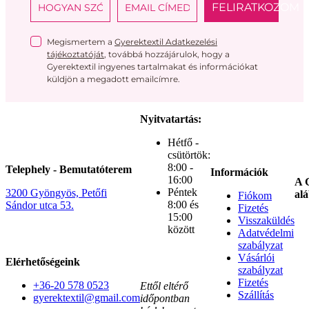
FELIRATKOZOM
Megismertem a
Gyerektextil Adatkezelési
tájékoztatóját
, továbbá hozzájárulok, hogy a
Gyerektextil ingyenes tartalmakat és információkat
küldjön a megadott emailcímre.
Nyitvatartás:
Hétfő -
csütörtök:
8:00 -
Telephely - Bemutatóterem
Információk
16:00
A G
Péntek
3200 Gyöngyös, Petőfi
alá
Fiókom
8:00 és
Sándor utca 53.
Fizetés
15:00
Visszaküldés
között
Adatvédelmi
szabályzat
Vásárlói
Elérhetőségeink
szabályzat
Fizetés
+36-20 578 0523
Ettől eltérő
Szállítás
gyerektextil@gmail.com
időpontban