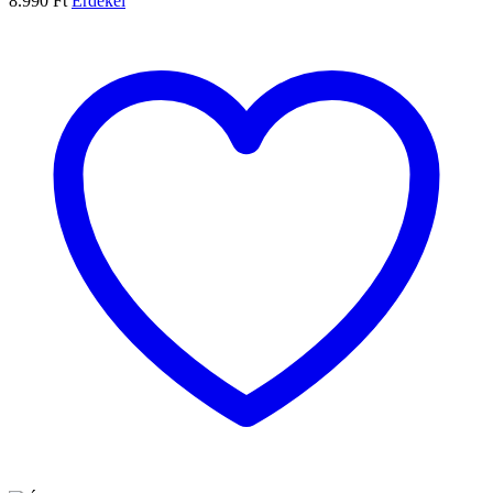
8.990
Ft
Érdekel