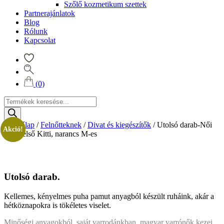
Szőlő kozmetikum szettek
Partnerajánlatok
Blog
Rólunk
Kapcsolat
(0)
Products
search
Kezdőlap
/
Felnőtteknek
/
Divat és kiegészítők
/
Utolsó darab-Női
Akció!
Akció!
ruha felső Kitti, narancs M-es
Utolsó darab.
Kellemes, kényelmes puha pamut anyagból készült ruháink, akár a
hétköznapokra is tökéletes viselet.
Minőségi anyagokból, saját varrodánkban, magyar varrónők kezei