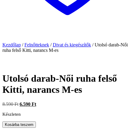
Kezdőlap
/
Felnőtteknek
/
Divat és kiegészítők
/
Utolsó darab-Női
ruha felső Kitti, narancs M-es
Utolsó darab-Női ruha felső
Kitti, narancs M-es
8.590
Ft
Original
6.590
Ft
Current
price
price
Készleten
was:
is:
8.590 Ft.
6.590 Ft.
Utolsó
Kosárba teszem
darab-
Női