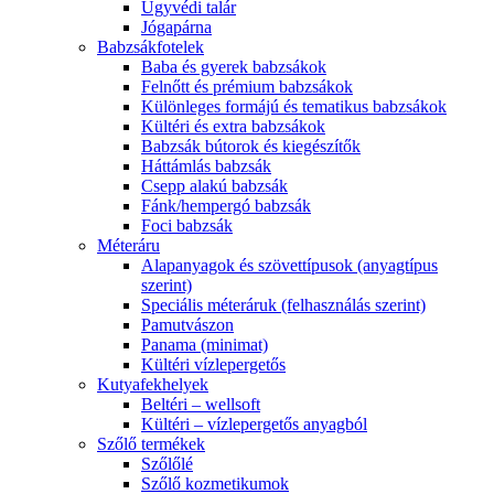
Ügyvédi talár
Jógapárna
Babzsákfotelek
Baba és gyerek babzsákok
Felnőtt és prémium babzsákok
Különleges formájú és tematikus babzsákok
Kültéri és extra babzsákok
Babzsák bútorok és kiegészítők
Háttámlás babzsák
Csepp alakú babzsák
Fánk/hempergó babzsák
Foci babzsák
Méteráru
Alapanyagok és szövettípusok (anyagtípus
szerint)
Speciális méteráruk (felhasználás szerint)
Pamutvászon
Panama (minimat)
Kültéri vízlepergetős
Kutyafekhelyek
Beltéri – wellsoft
Kültéri – vízlepergetős anyagból
Szőlő termékek
Szőlőlé
Szőlő kozmetikumok