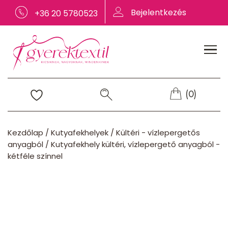
Bejelentkezés
+36 20 5780523
(0)
Kezdőlap
/
Kutyafekhelyek
/
Kültéri - vízlepergetős
anyagból
/
Kutyafekhely kültéri, vízlepergető anyagból -
kétféle színnel