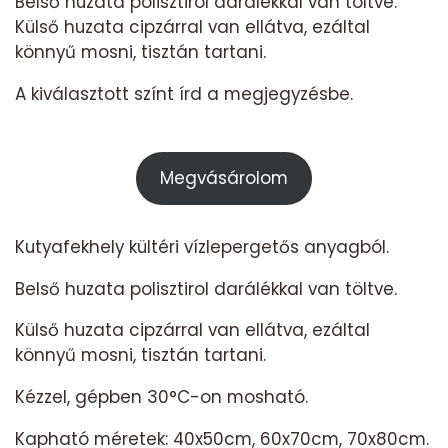
Belső huzata polisztirol darálékkal van töltve.
mennyiség
Külső huzata cipzárral van ellátva, ezáltal
könnyű mosni, tisztán tartani.
A kiválasztott színt írd a megjegyzésbe.
Megvásárolom
Kutyafekhely kültéri vízlepergetős anyagból.
Belső huzata polisztirol darálékkal van töltve.
Külső huzata cipzárral van ellátva, ezáltal
könnyű mosni, tisztán tartani.
Kézzel, gépben 30°C-on mosható.
Kapható méretek: 40x50cm, 60x70cm, 70x80cm.