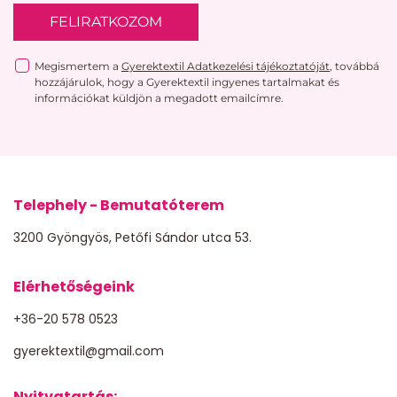
FELIRATKOZOM
Megismertem a
Gyerektextil Adatkezelési tájékoztatóját
, továbbá
hozzájárulok, hogy a Gyerektextil ingyenes tartalmakat és
információkat küldjön a megadott emailcímre.
Telephely - Bemutatóterem
3200 Gyöngyös, Petőfi Sándor utca 53.
Elérhetőségeink
+36-20 578 0523
gyerektextil@gmail.com
Nyitvatartás: