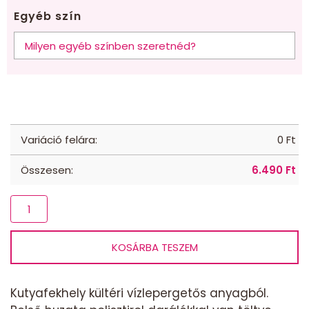
Egyéb szín
Variáció felára:
0
Ft
Összesen:
6.490
Ft
Kutyafekhely
kültéri,
vízlepergető
KOSÁRBA TESZEM
anyagból
-
kétféle
Kutyafekhely kültéri vízlepergetős anyagból.
színnel