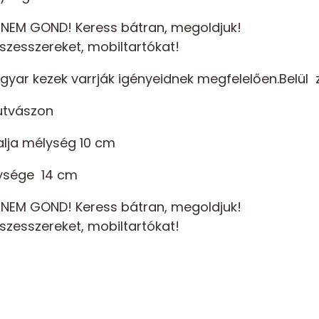
NEM GOND! Keress bátran, megoldjuk!
eszesszereket, mobiltartókat!
yar kezek varrják igényeidnek megfelelően.Belül 
mutvászon
lja mélység 10 cm
lysége 14 cm
NEM GOND! Keress bátran, megoldjuk!
eszesszereket, mobiltartókat!