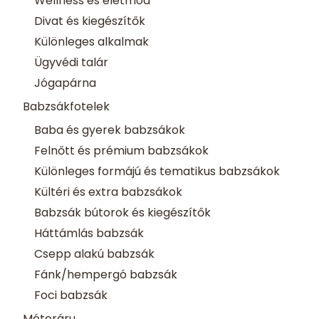
Wellness és életmód
Divat és kiegészítők
Különleges alkalmak
Ügyvédi talár
Jógapárna
Babzsákfotelek
Baba és gyerek babzsákok
Felnőtt és prémium babzsákok
Különleges formájú és tematikus babzsákok
Kültéri és extra babzsákok
Babzsák bútorok és kiegészítők
Háttámlás babzsák
Csepp alakú babzsák
Fánk/hempergó babzsák
Foci babzsák
Méteráru