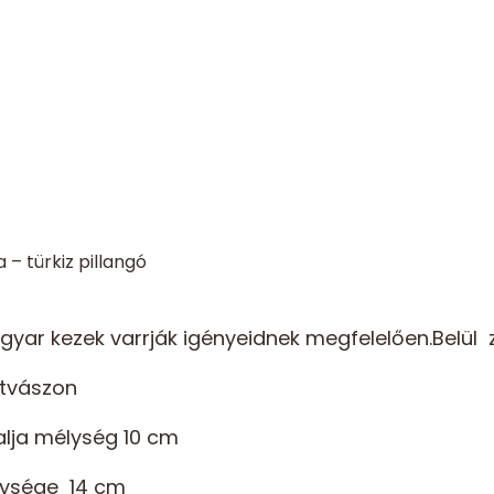
a – türkiz pillangó
yar kezek varrják igényeidnek megfelelően.Belül 
utvászon
lja mélység 10 cm
lysége 14 cm