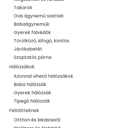
Takarók
Ovis ágynemű szettek
Babaágyneműk
Gyerek falvédők
Törölköző, kifogó, köntös
Járókabetét
Szoptatós párna
Hálózsákok
Azonnal vihető hálózsákok
Baba hálózsák
Gyerek hálózsák
Tipegő hálózsák
Felnőtteknek
Otthon és lakástextil