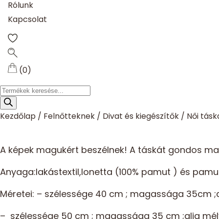
Rólunk
Kapcsolat
(0)
Products
search
Kezdőlap
/
Felnőtteknek
/
Divat és kiegészítők
/
Női tásk
A képek magukért beszélnek! A táskát gondos mag
Anyaga:lakástextil,lonetta (100% pamut ) és pam
Méretei: – szélessége 40 cm ; magassága 35cm ;a
– szélessége 50 cm ; magassága 35 cm ;alja mé