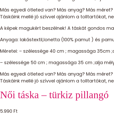
Más egyedi ötleted van? Más anyag? Más méret? 
Táskáink mellé jó szívvel ajánlom a tolltartókat, n
A képek magukért beszélnek! A táskát gondos mag
Anyaga: lakástextil,lonetta (100% pamut ) és pa
Méretei: – szélessége 40 cm ; magassága 35cm ;a
– szélessége 50 cm ; magassága 35 cm ;alja mé
Más egyedi ötleted van? Más anyag? Más méret? 
Táskáink mellé jó szívvel ajánlom a tolltartókat, n
Női táska – türkiz pillangó
5.990
Ft