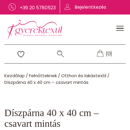
Bejelentkezés
+36 20 5780523
(0)
Kezdőlap
/
Felnőtteknek
/
Otthon és lakástextil
/
Díszpárna 40 x 40 cm – csavart mintás
Díszpárna 40 x 40 cm –
csavart mintás