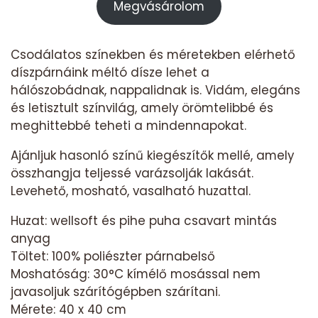
Megvásárolom
Csodálatos színekben és méretekben elérhető
díszpárnáink méltó dísze lehet a
hálószobádnak, nappalidnak is. Vidám, elegáns
és letisztult színvilág, amely örömtelibbé és
meghittebbé teheti a mindennapokat.
Ajánljuk hasonló színű kiegészítők mellé, amely
összhangja teljessé varázsolják lakását.
Levehető, mosható, vasalható huzattal.
Huzat: wellsoft és pihe puha csavart mintás
anyag
Töltet: 100% poliészter párnabelső
Moshatóság: 30°C kímélő mosással nem
javasoljuk szárítógépben szárítani.
Mérete: 40 x 40 cm