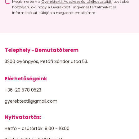
Megismertem a
Gyerektextil Adatkezelési tájékoztatóját
, továbbá
hozzájárulok, hogy a Gyerektextil ingyenes tartalmakat és
információkat küldjön a megadott emailcímre.
Telephely - Bemutatóterem
3200 Gyöngyös, Petőfi Sándor utca 53.
Elérhetőségeink
+36-20 578 0523
gyerektextil@gmail.com
Nyitvatartás:
Hétfő - csütörtök: 8:00 - 16:00