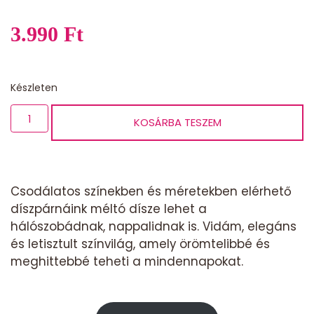
3.990
Ft
Készleten
Díszpárna
KOSÁRBA TESZEM
40
x
40
cm
Csodálatos színekben és méretekben elérhető
-
díszpárnáink méltó dísze lehet a
csavart
mintás
hálószobádnak, nappalidnak is. Vidám, elegáns
mennyiség
és letisztult színvilág, amely örömtelibbé és
meghittebbé teheti a mindennapokat.