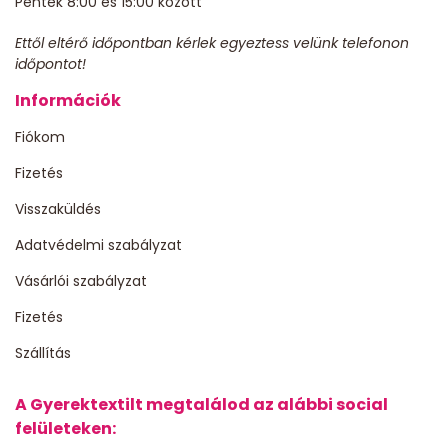
Péntek 8:00 és 15:00 között
Ettől eltérő időpontban kérlek egyeztess velünk telefonon
időpontot!
Információk
Fiókom
Fizetés
Visszaküldés
Adatvédelmi szabályzat
Vásárlói szabályzat
Fizetés
Szállítás
A Gyerektextilt megtalálod az alábbi social
felületeken: