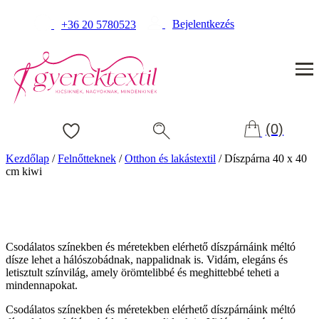
Bejelentkezés
+36 20 5780523
(0)
Kezdőlap
/
Felnőtteknek
/
Otthon és lakástextil
/
Díszpárna 40 x 40
cm kiwi
Csodálatos színekben és méretekben elérhető díszpárnáink méltó
dísze lehet a hálószobádnak, nappalidnak is. Vidám, elegáns és
letisztult színvilág, amely örömtelibbé és meghittebbé teheti a
mindennapokat.
Csodálatos színekben és méretekben elérhető díszpárnáink méltó