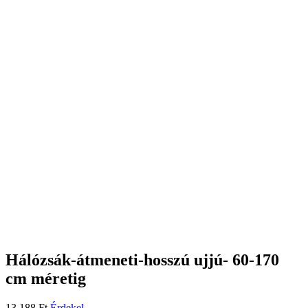
Hálózsák-átmeneti-hosszú ujjú- 60-170
cm méretig
13.188
Ft
Érdekel