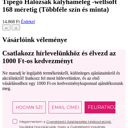
Tipegő Hálózsák kályhameleg -wellsoft
168 méretig (Többféle szín és minta)
14.868
Ft
Érdekel
←
→
Vásárlóink véleménye
Csatlakozz hírlevelünkhöz és élvezd az
1000 Ft-os kedvezményt
Ne maradj le legújabb termékeinkről, különleges ajánlatainkról és
akcióinkról! Iratkozz fel most hírlevelünkre, és az első
vásárlásodhoz egy 1000 Ft-os kedvezménykuponnal ajándékozunk
meg.
FELIRATKOZOM
Megismertem a
Gyerektextil Adatkezelési tájékoztatóját
,
továbbá hozzájárulok, hogy a Gyerektextil ingyenes