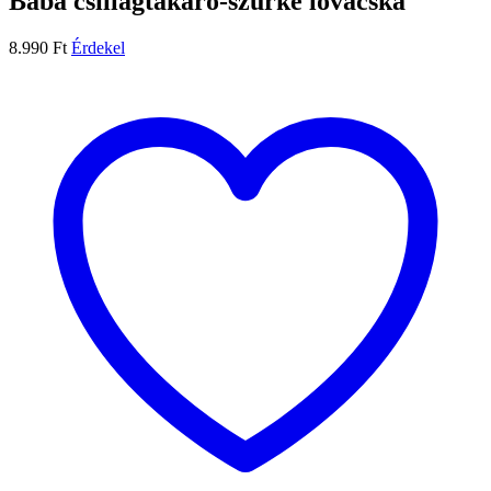
Baba csillagtakaró-szürke lovacska
8.990
Ft
Érdekel