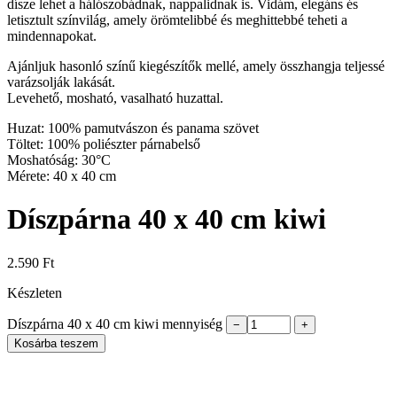
dísze lehet a hálószobádnak, nappalidnak is. Vidám, elegáns és
letisztult színvilág, amely örömtelibbé és meghittebbé teheti a
mindennapokat.
Ajánljuk hasonló színű kiegészítők mellé, amely összhangja teljessé
varázsolják lakását.
Levehető, mosható, vasalható huzattal.
Huzat: 100% pamutvászon és panama szövet
Töltet: 100% poliészter párnabelső
Moshatóság: 30°C
Mérete: 40 x 40 cm
Díszpárna 40 x 40 cm kiwi
2.590
Ft
Készleten
Díszpárna 40 x 40 cm kiwi mennyiség
−
+
Kosárba teszem