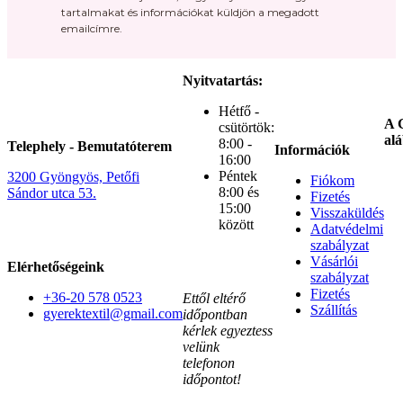
tartalmakat és információkat küldjön a megadott
emailcímre.
Nyitvatartás:
Hétfő -
A G
csütörtök:
alá
8:00 -
Telephely - Bemutatóterem
Információk
16:00
Péntek
3200 Gyöngyös, Petőfi
Fiókom
8:00 és
Sándor utca 53.
Fizetés
15:00
Visszaküldés
között
Adatvédelmi
szabályzat
Vásárlói
Elérhetőségeink
szabályzat
Fizetés
+36-20 578 0523
Ettől eltérő
Szállítás
gyerektextil@gmail.com
időpontban
kérlek egyeztess
velünk
telefonon
időpontot!