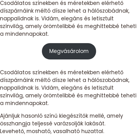
Csodálatos színekben és méretekben elérhető
40
díszpárnáink méltó dísze lehet a hálószobádnak,
cm-
nappalidnak is. Vidám, elegáns és letisztult
világos
színvilág, amely örömtelibbé és meghittebbé teheti
szürke
mennyiség
a mindennapokat.
Megvásárolom
Csodálatos színekben és méretekben elérhető
díszpárnáink méltó dísze lehet a hálószobádnak,
nappalidnak is. Vidám, elegáns és letisztult
színvilág, amely örömtelibbé és meghittebbé teheti
a mindennapokat.
Ajánljuk hasonló színű kiegészítők mellé, amely
összhangja teljessé varázsolják lakását.
Levehető, mosható, vasalható huzattal.