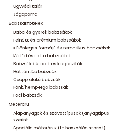
Ügyvédi talár
Jógapárna
Babzsákfotelek
Baba és gyerek babzsákok
Felnőtt és prémium babzsákok
Különleges formájú és tematikus babzsákok
Kültéri és extra babzsákok
Babzsák bútorok és kiegészítők
Háttámlás babzsák
Csepp alakú babzsák
Fánk/hempergó babzsák
Foci babzsák
Méteráru
Alapanyagok és szövettípusok (anyagtípus
szerint)
Speciális méteráruk (felhasználás szerint)