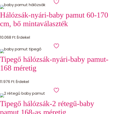
Hálózsák-nyári-baby pamut 60-170
cm, bő mintaválaszték
10.068
Ft
Érdekel
Tipegő hálózsák-nyári-baby pamut-
168 méretig
11.976
Ft
Érdekel
Tipegő hálózsák-2 rétegű-baby
pamut 168-as méretig