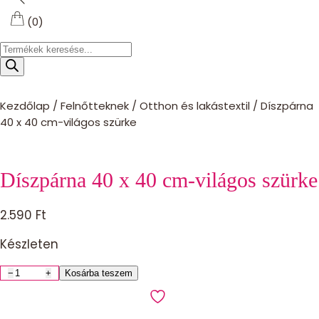
(0)
Products
search
Kezdőlap
/
Felnőtteknek
/
Otthon és lakástextil
/
Díszpárna
40 x 40 cm-világos szürke
Díszpárna 40 x 40 cm-világos szürke
2.590
Ft
Készleten
−
+
Kosárba teszem
Díszpárna
40
x