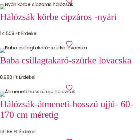
Hálózsák körbe cipzáros -nyári
14.508
Ft
Érdekel
Baba csillagtakaró-szürke lovacska
8.990
Ft
Érdekel
Hálózsák-átmeneti-hosszú ujjú- 60-
170 cm méretig
13.188
Ft
Érdekel