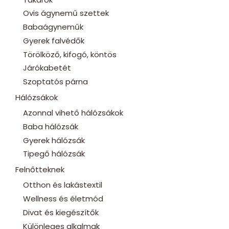
Ovis ágynemű szettek
Babaágyneműk
Gyerek falvédők
Törölköző, kifogó, köntös
Járókabetét
Szoptatós párna
Hálózsákok
Azonnal vihető hálózsákok
Baba hálózsák
Gyerek hálózsák
Tipegő hálózsák
Felnőtteknek
Otthon és lakástextil
Wellness és életmód
Divat és kiegészítők
Különleges alkalmak