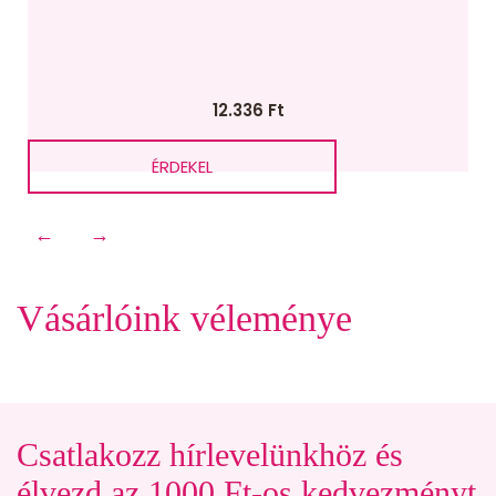
12.336
Ft
ÉRDEKEL
←
→
Vásárlóink véleménye
Csatlakozz hírlevelünkhöz és
élvezd az 1000 Ft-os kedvezményt