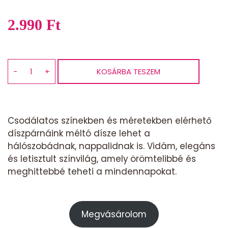
2.990
Ft
−
+
KOSÁRBA TESZEM
Díszpárna
45
x
45
Csodálatos színekben és méretekben elérhető
cm
díszpárnáink méltó dísze lehet a
provence
hálószobádnak, nappalidnak is. Vidám, elegáns
levendula
és letisztult színvilág, amely örömtelibbé és
mennyiség
meghittebbé teheti a mindennapokat.
Megvásárolom