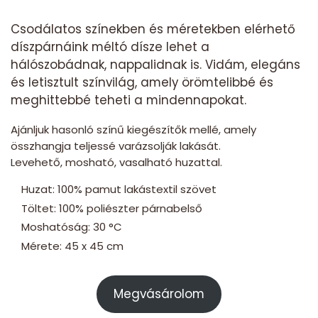
Csodálatos színekben és méretekben elérhető
díszpárnáink méltó dísze lehet a
hálószobádnak, nappalidnak is. Vidám, elegáns
és letisztult színvilág, amely örömtelibbé és
meghittebbé teheti a mindennapokat.
Ajánljuk hasonló színű kiegészítők mellé, amely
összhangja teljessé varázsolják lakását.
Levehető, mosható, vasalható huzattal.
Huzat: 100% pamut lakástextil szövet
Töltet: 100% poliészter párnabelső
Moshatóság: 30 °C
Mérete: 45 x 45 cm
Megvásárolom