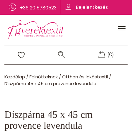
Bejelentkezés
+36 20 5780523
(0)
Kezdőlap
/
Felnőtteknek
/
Otthon és lakástextil
/
Díszpárna 45 x 45 cm provence levendula
Díszpárna 45 x 45 cm
provence levendula