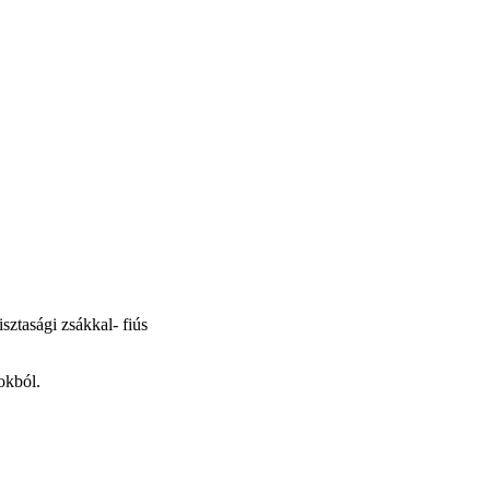
isztasági zsákkal- fiús
okból.