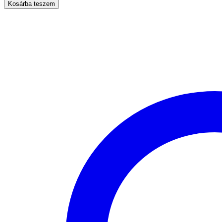
sulikezdő
Kosárba teszem
szett
tisztasági
zsákkal-
fiús
mennyiség