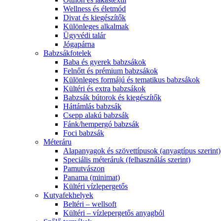
Wellness és életmód
Divat és kiegészítők
Különleges alkalmak
Ügyvédi talár
Jógapárna
Babzsákfotelek
Baba és gyerek babzsákok
Felnőtt és prémium babzsákok
Különleges formájú és tematikus babzsákok
Kültéri és extra babzsákok
Babzsák bútorok és kiegészítők
Háttámlás babzsák
Csepp alakú babzsák
Fánk/hempergó babzsák
Foci babzsák
Méteráru
Alapanyagok és szövettípusok (anyagtípus szerint)
Speciális méteráruk (felhasználás szerint)
Pamutvászon
Panama (minimat)
Kültéri vízlepergetős
Kutyafekhelyek
Beltéri – wellsoft
Kültéri – vízlepergetős anyagból