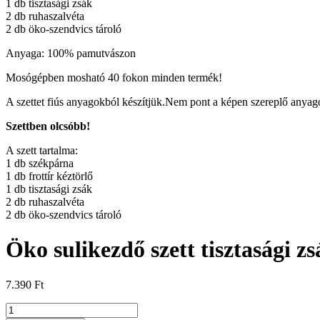
1 db tisztasági zsák
2 db ruhaszalvéta
2 db öko-szendvics tároló
Anyaga: 100% pamutvászon
Mosógépben mosható 40 fokon minden termék!
A szettet fiús anyagokból készítjük.Nem pont a képen szereplő anyag
Szettben olcsóbb!
A szett tartalma:
1 db székpárna
1 db frottír kéztörlő
1 db tisztasági zsák
2 db ruhaszalvéta
2 db öko-szendvics tároló
Öko sulikezdő szett tisztasági zs
7.390
Ft
Öko