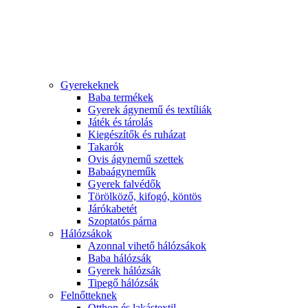
Gyerekeknek
Baba termékek
Gyerek ágynemű és textíliák
Játék és tárolás
Kiegészítők és ruházat
Takarók
Ovis ágynemű szettek
Babaágyneműk
Gyerek falvédők
Törölköző, kifogó, köntös
Járókabetét
Szoptatós párna
Hálózsákok
Azonnal vihető hálózsákok
Baba hálózsák
Gyerek hálózsák
Tipegő hálózsák
Felnőtteknek
Otthon és lakástextil