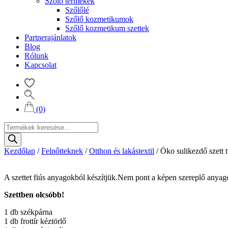
Szőlő termékek
Szőlőlé
Szőlő kozmetikumok
Szőlő kozmetikum szettek
Partnerajánlatok
Blog
Rólunk
Kapcsolat
(0)
Products
search
Kezdőlap
/
Felnőtteknek
/
Otthon és lakástextil
/
Öko sulikezdő szett t
A szettet fiús anyagokból készítjük.Nem pont a képen szereplő anyag
Szettben olcsóbb!
1 db székpárna
1 db frottír kéztörlő