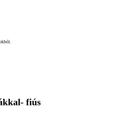
okból.
ákkal- fiús