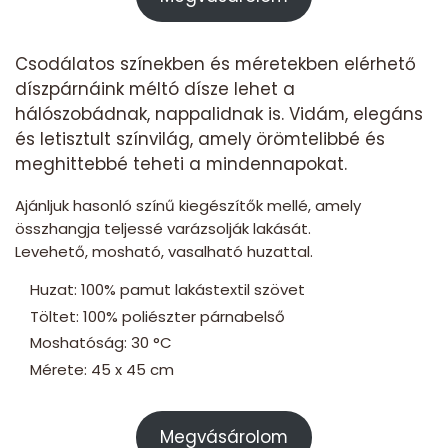
Csodálatos színekben és méretekben elérhető
díszpárnáink méltó dísze lehet a
hálószobádnak, nappalidnak is. Vidám, elegáns
és letisztult színvilág, amely örömtelibbé és
meghittebbé teheti a mindennapokat.
Ajánljuk hasonló színű kiegészítők mellé, amely
összhangja teljessé varázsolják lakását.
Levehető, mosható, vasalható huzattal.
Huzat: 100% pamut lakástextil szövet
Töltet: 100% poliészter párnabelső
Moshatóság: 30 °C
Mérete: 45 x 45 cm
Megvásárolom