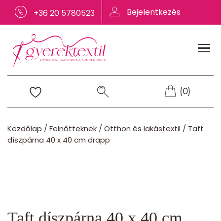
Bejelentkezés
+36 20 5780523
(0)
Kezdőlap
/
Felnőtteknek
/
Otthon és lakástextil
/
Taft
díszpárna 40 x 40 cm drapp
Taft díszpárna 40 x 40 cm