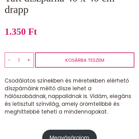
drapp
1.350
Ft
−
+
KOSÁRBA TESZEM
Taft
díszpárna
40
Csodálatos színekben és méretekben elérhető
x
díszpárnáink méltó dísze lehet a
40
hálószobádnak, nappalidnak is. Vidám, elegáns
cm
és letisztult színvilág, amely örömtelibbé és
drapp
meghittebbé teheti a mindennapokat.
mennyiség
Megvásárolom