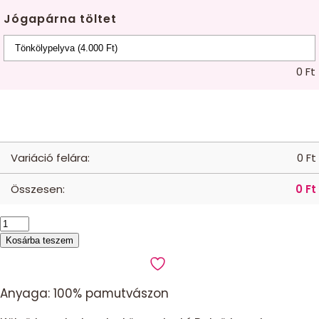
Jógapárna töltet
0
Ft
Variáció felára:
0
Ft
Összesen:
0
Ft
Jógapárna
-
Kosárba teszem
kiwi
mennyiség
Anyaga: 100% pamutvászon