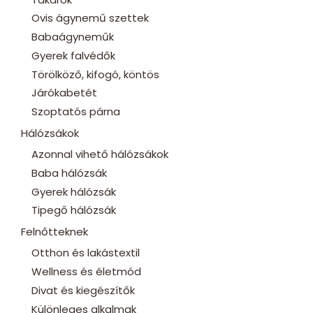
Ovis ágynemű szettek
Babaágyneműk
Gyerek falvédők
Törölköző, kifogó, köntös
Járókabetét
Szoptatós párna
Hálózsákok
Azonnal vihető hálózsákok
Baba hálózsák
Gyerek hálózsák
Tipegő hálózsák
Felnőtteknek
Otthon és lakástextil
Wellness és életmód
Divat és kiegészítők
Különleges alkalmak