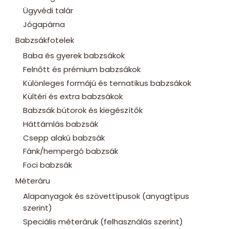
Ügyvédi talár
Jógapárna
Babzsákfotelek
Baba és gyerek babzsákok
Felnőtt és prémium babzsákok
Különleges formájú és tematikus babzsákok
Kültéri és extra babzsákok
Babzsák bútorok és kiegészítők
Háttámlás babzsák
Csepp alakú babzsák
Fánk/hempergó babzsák
Foci babzsák
Méteráru
Alapanyagok és szövettípusok (anyagtípus
szerint)
Speciális méteráruk (felhasználás szerint)