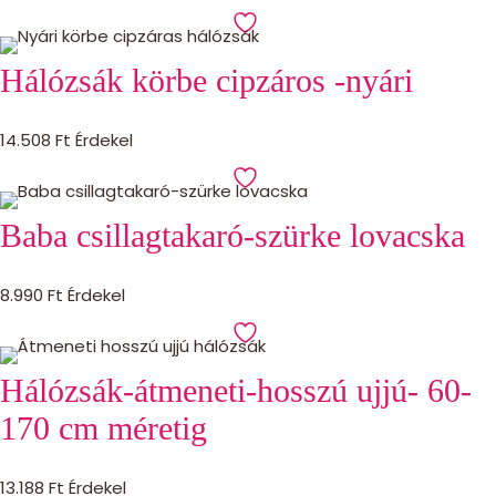
Hálózsák körbe cipzáros -nyári
14.508
Ft
Érdekel
Baba csillagtakaró-szürke lovacska
8.990
Ft
Érdekel
Hálózsák-átmeneti-hosszú ujjú- 60-
170 cm méretig
13.188
Ft
Érdekel