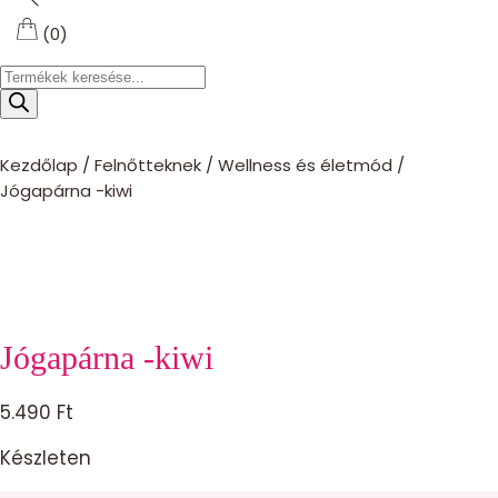
(0)
Products
search
Kezdőlap
/
Felnőtteknek
/
Wellness és életmód
/
Jógapárna -kiwi
Jógapárna -kiwi
5.490
Ft
Készleten