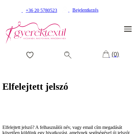
Bejelentkezés
+36 20 5780523
(0)
Elfelejtett jelszó
Elfelejtett jelszó? A felhasználói név, vagy email cím megadását
követően küldünk egy hivatkozást, amelynek segítségével új jelszót