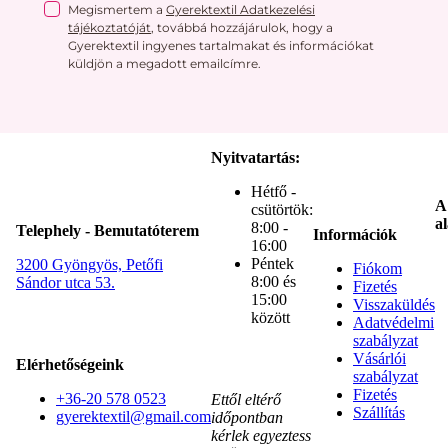
Megismertem a
Gyerektextil Adatkezelési
tájékoztatóját
, továbbá hozzájárulok, hogy a
Gyerektextil ingyenes tartalmakat és információkat
küldjön a megadott emailcímre.
Nyitvatartás:
Hétfő -
A
csütörtök:
al
8:00 -
Telephely - Bemutatóterem
Információk
16:00
Péntek
3200 Gyöngyös, Petőfi
Fiókom
8:00 és
Sándor utca 53.
Fizetés
15:00
Visszaküldés
között
Adatvédelmi
szabályzat
Vásárlói
Elérhetőségeink
szabályzat
Fizetés
+36-20 578 0523
Ettől eltérő
Szállítás
gyerektextil@gmail.com
időpontban
kérlek egyeztess