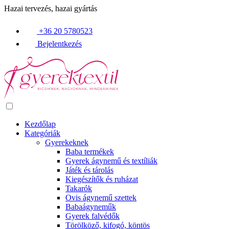
Hazai tervezés, hazai gyártás
+36 20 5780523
Bejelentkezés
Kezdőlap
Kategóriák
Gyerekeknek
Baba termékek
Gyerek ágynemű és textíliák
Játék és tárolás
Kiegészítők és ruházat
Takarók
Ovis ágynemű szettek
Babaágyneműk
Gyerek falvédők
Törölköző, kifogó, köntös