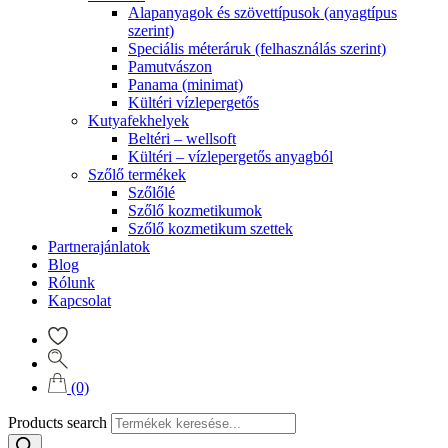
Alapanyagok és szövettípusok (anyagtípus
szerint)
Speciális méteráruk (felhasználás szerint)
Pamutvászon
Panama (minimat)
Kültéri vízlepergetős
Kutyafekhelyek
Beltéri – wellsoft
Kültéri – vízlepergetős anyagból
Szőlő termékek
Szőlőlé
Szőlő kozmetikumok
Szőlő kozmetikum szettek
Partnerajánlatok
Blog
Rólunk
Kapcsolat
(0)
Products search