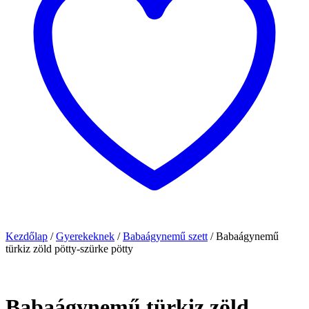
Kezdőlap
/
Gyerekeknek
/
Babaágynemű szett
/
Babaágynemű
türkiz zöld pötty-szürke pötty
Babaágynemű türkiz zöld