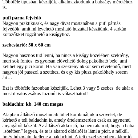
Többféle típusban készítjük, alkalmazkodunk a babaágy méretéhez
is.
pufi párna fejvédő
Nagyon praktikusak, és nagy divat mostanában a pufi párnás
fejvédők, amit mi levehető mosható huzattal készítünk, 4 sarkán
kötözőkkel rögzíthető a kiságyhoz.
zsebestartó: 50 x 60 cm
Nagyon hasznos tud lenni, ha nincs a kiságy közelében szekrény,
mert sok fontos, és gyorsan elővehető dolog pakolható bele, ami
kellhet egy pici körül. Ha van szekrény akkor sem elvetendő, mert
nagyon jól passzol a szetthez, és egy kis plusz pakolóhely sosem
árt…
Ezt is többféle fazonban készítjük. Lehet 3 vagy 5 zsebes, de akár a
most divatos zsákos fazonút is választhatod!
baldachin: kb. 140 cm magas
Alapban átlátszó muszlinnal/ tüllel kombináljuk a szövetet, de
kérhető a teli baldachin is, amely értelemszerűen csak az ágynemű
anyagából készül. Az átlátszó akkor jó, ha nem akarod, hogy a baba
„sötétben” legyen, és te is akarod oldalról is látni a picit, a nélkül,
hogy húzogatni kellene a baldachint. A teli ezzel szemben akkor jó,