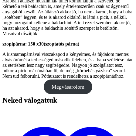
Alapban átlátszó muszlinnal/ tüllel kombináljuk a szövetet, de
kérhető a teli baldachin is, amely értelemszerűen csak az ágynemű
anyagából készül. Az átlátszó akkor jó, ha nem akarod, hogy a baba
„sötétben” legyen, és te is akarod oldalról is látni a picit, a nélkül,
hogy húzogatni kellene a baldachint. A teli ezzel szemben akkor jó,
ha azt akarod, hogy a baldachin sötétítő szerepet is betöltsön.
Masnival díszítjük.
szopipárna: 150 x30(szoptatós párna)
A kismamapárnával visszakapod a kényelmes, és fájdalom mentes
alvás örömét a terhességed második felében, és a baba születése után
az etetésben lesz nagy segítségedre. Nagyon jó szolgálatot tesz,
mikor a picid már önálóan ül, de még „körbebástyázásra” szorul.
Nem tud felborulni. Póthuzatot is rendelhetsz a szopipárnádhoz.
Megvásárolom
Neked válogattuk