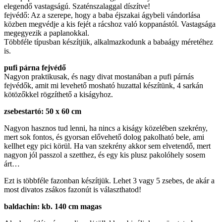
elegendő vastagságú. Szaténszalaggal díszítve!
fejvédő: Az a szerepe, hogy a baba éjszakai ágybeli vándorlása
közben megvédje a kis fejét a rácshoz való koppanástól. Vastagsága
megegyezik a paplanokkal.
Többféle típusban készítjük, alkalmazkodunk a babaágy méretéhez
is.
pufi párna fejvédő
Nagyon praktikusak, és nagy divat mostanában a pufi párnás
fejvédők, amit mi levehető mosható huzattal készítünk, 4 sarkán
kötözőkkel rögzíthető a kiságyhoz.
zsebestartó: 50 x 60 cm
Nagyon hasznos tud lenni, ha nincs a kiságy közelében szekrény,
mert sok fontos, és gyorsan elővehető dolog pakolható bele, ami
kellhet egy pici körül. Ha van szekrény akkor sem elvetendő, mert
nagyon jól passzol a szetthez, és egy kis plusz pakolóhely sosem
árt…
Ezt is többféle fazonban készítjük. Lehet 3 vagy 5 zsebes, de akár a
most divatos zsákos fazonút is választhatod!
baldachin: kb. 140 cm magas