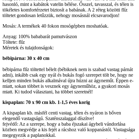
hasonló, mint a kabátok vatelin bélése. Ősszel, tavasszal, és télen is
tökéletes komfortérzetet biztosít a babának. A 2 réteg közötti flíz
töltetet gondosan letűzzük, nehogy mosásnál elcsavarodjon!
Mosás: A termékek 40 fokon mosógépben moshatóak.
Anyag: 100% bababarát pamutvászon
Töltete: flíz
Méretek és tulajdonságok:
bébipárna: 30 x 40 cm
bébipárna flíz töltettel bélelt (bébiknek nem is szabad vastag párnát
adni), inkább csak egy nyál és bukás fogó szerepet tölt be, hogy ne
kelljen minden bukás alkalmával újra húzni az ágyneműt. Éppen e-
miatt, sokan többet is vesznek egy ágyneműhöz, a gyakori mosás
miatt. Ki tudod választani, ha többet szeretnél!
kispaplan: 70 x 90 cm kb. 1-1,5 éves korig
A kispaplan kb. másfél centi vastag, télen és nyáron is bőven
elegendő vastagságú. Szaténszalaggal díszítve!
fejvédő: Az a szerepe, hogy a baba éjszakai ágybeli vándorlása
közben megvédje a kis fejét a rácshoz való koppanástól. Vastagsága
megegyezik a paplanokkal.