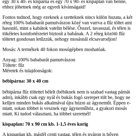
egy 30 x 40- es kispárna és egy 70 x 90- es kispaplan van benne,
ehhez jöhetnek még az egyedi kívánságaid!
Fontos tudnod, hogy ezeknek a szetteknek nincs külön huzata, a két
réteg 100% bababarát pamutvászon közé van varrva a flíz töltet ami
hasonló, mint a kabátok vatelin bélése. Ősszel, tavasszal, és télen is
tökéletes komfortérzetet biztosít a babának. A 2 réteg közötti flíz
töltetet gondosan letűzzük, nehogy mosásnál elcsavarodjon!
Mosás: A termékek 40 fokon mosógépben moshatóak.
Anyag: 100% bababarát pamutvászon
Töltete: flíz
Méretek és tulajdonságok:
bébipárna: 30 x 40 cm
bébipárna flíz töltettel bélelt (bébiknek nem is szabad vastag párnát
adni), inkább csak egy nyál és bukás fogó szerepet tölt be, hogy ne
kelljen minden bukás alkalmával újra húzni az ágyneműt. Éppen e-
miatt, sokan többet is vesznek egy ágyneműhöz, a gyakori mosás
miatt. Ki tudod választani, ha többet szeretnél!
kispaplan: 70 x 90 cm kb. 1-1,5 éves korig
A kispaplan kb. másfél centi vastag, télen és nyáron is bőven