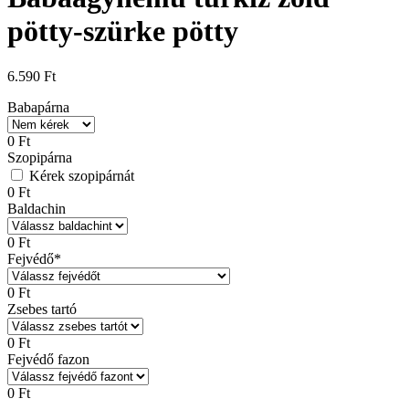
pötty-szürke pötty
6.590
Ft
Babapárna
0
Ft
Szopipárna
Kérek szopipárnát
0
Ft
Baldachin
0
Ft
Fejvédő
*
0
Ft
Zsebes tartó
0
Ft
Fejvédő fazon
0
Ft