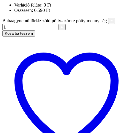
Variáció felára:
0
Ft
Összesen:
6.590
Ft
Babaágynemű türkiz zöld pötty-szürke pötty mennyiség
−
+
Kosárba teszem