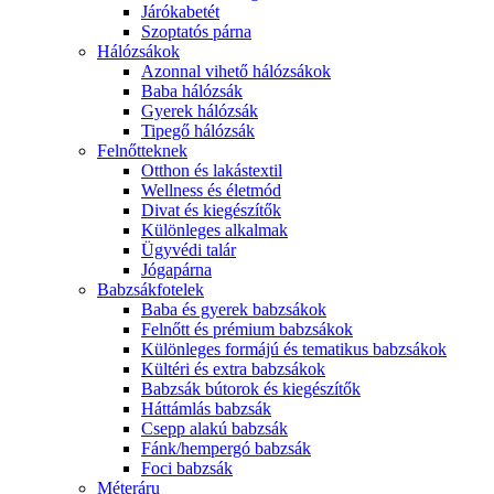
Járókabetét
Szoptatós párna
Hálózsákok
Azonnal vihető hálózsákok
Baba hálózsák
Gyerek hálózsák
Tipegő hálózsák
Felnőtteknek
Otthon és lakástextil
Wellness és életmód
Divat és kiegészítők
Különleges alkalmak
Ügyvédi talár
Jógapárna
Babzsákfotelek
Baba és gyerek babzsákok
Felnőtt és prémium babzsákok
Különleges formájú és tematikus babzsákok
Kültéri és extra babzsákok
Babzsák bútorok és kiegészítők
Háttámlás babzsák
Csepp alakú babzsák
Fánk/hempergó babzsák
Foci babzsák
Méteráru