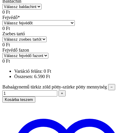
Baldachin
0
Ft
Fejvédő
*
0
Ft
Zsebes tartó
0
Ft
Fejvédő fazon
0
Ft
Variáció felára:
0
Ft
Összesen:
6.590
Ft
Babaágynemű türkiz zöld pötty-szürke pötty mennyiség
−
+
Kosárba teszem