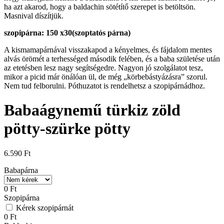
ha azt akarod, hogy a baldachin sötétítő szerepet is betöltsön.
Masnival díszítjük.
szopipárna: 150 x30(szoptatós párna)
A kismamapárnával visszakapod a kényelmes, és fájdalom mentes
alvás örömét a terhességed második felében, és a baba születése után
az etetésben lesz nagy segítségedre. Nagyon jó szolgálatot tesz,
mikor a picid már önálóan ül, de még „körbebástyázásra” szorul.
Nem tud felborulni. Póthuzatot is rendelhetsz a szopipárnádhoz.
Babaágynemű türkiz zöld
pötty-szürke pötty
6.590
Ft
Babapárna
0
Ft
Szopipárna
Kérek szopipárnát
0
Ft