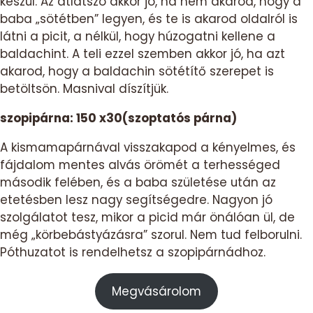
készül. Az átlátszó akkor jó, ha nem akarod, hogy a
baba „sötétben” legyen, és te is akarod oldalról is
látni a picit, a nélkül, hogy húzogatni kellene a
baldachint. A teli ezzel szemben akkor jó, ha azt
akarod, hogy a baldachin sötétítő szerepet is
betöltsön. Masnival díszítjük.
szopipárna: 150 x30(szoptatós párna)
A kismamapárnával visszakapod a kényelmes, és
fájdalom mentes alvás örömét a terhességed
második felében, és a baba születése után az
etetésben lesz nagy segítségedre. Nagyon jó
szolgálatot tesz, mikor a picid már önálóan ül, de
még „körbebástyázásra” szorul. Nem tud felborulni.
Póthuzatot is rendelhetsz a szopipárnádhoz.
Megvásárolom