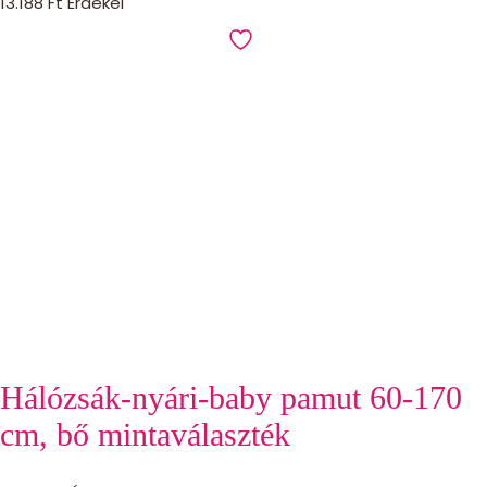
13.188
Ft
Érdekel
Hálózsák-nyári-baby pamut 60-170
cm, bő mintaválaszték