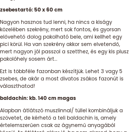
zsebestartó: 50 x 60 cm
Nagyon hasznos tud lenni, ha nincs a kiságy
közelében szekrény, mert sok fontos, és gyorsan
elővehető dolog pakolható bele, ami kellhet egy
pici körül. Ha van szekrény akkor sem elvetendő,
mert nagyon jól passzol a szetthez, és egy kis plusz
pakolóhely sosem árt…
Ezt is többféle fazonban készítjük. Lehet 3 vagy 5
zsebes, de akár a most divatos zsákos fazonút is
választhatod!
baldachin: kb. 140 cm magas
Alapban átlátszó muszlinnal/ tüllel kombináljuk a
szövetet, de kérhető a teli baldachin is, amely
értelemszerűen csak az ágynemű anyagából