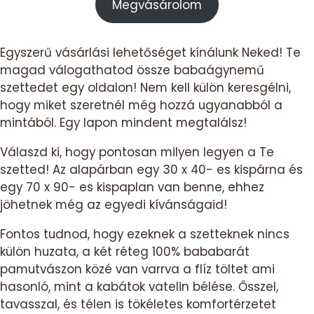
Megvásárolom
Egyszerű vásárlási lehetőséget kínálunk Neked! Te
magad válogathatod össze babaágynemű
szettedet egy oldalon! Nem kell külön keresgélni,
hogy miket szeretnél még hozzá ugyanabból a
mintából. Egy lapon mindent megtalálsz!
Válaszd ki, hogy pontosan milyen legyen a Te
szetted! Az alapárban egy 30 x 40- es kispárna és
egy 70 x 90- es kispaplan van benne, ehhez
jöhetnek még az egyedi kívánságaid!
Fontos tudnod, hogy ezeknek a szetteknek nincs
külön huzata, a két réteg 100% bababarát
pamutvászon közé van varrva a flíz töltet ami
hasonló, mint a kabátok vatelin bélése. Ősszel,
tavasszal, és télen is tökéletes komfortérzetet