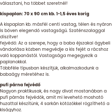
választani, ha többet szeretnél!
kispaplan: 70 x 90 cm kb. 1-1,5 éves korig
A kispaplan kb. másfél centi vastag, télen és nyáron
is bőven elegendő vastagságú. Szaténszalaggal
díszítve!
fejvédő: Az a szerepe, hogy a baba éjszakai ágybeli
vándorlása közben megvédje a kis fejét a rácshoz
való koppanástól. Vastagsága megegyezik a
paplanokkal.
Többféle típusban készítjük, alkalmazkodunk a
babaágy méretéhez is.
pufi párna fejvédő
Nagyon praktikusak, és nagy divat mostanában a
pufi párnás fejvédők, amit mi levehető mosható
huzattal készítünk, 4 sarkán kötözőkkel rögzíthető a
kiságyhoz.