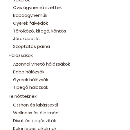
Ovis ágynemű szettek
Babaágyneműk
Gyerek falvédők
Törölköző, kifogó, köntös
Járókabetét
Szoptatós párna
Hálózsákok
Azonnal vihető hálózsákok
Baba hálózsák
Gyerek hálózsák
Tipegő hálózsák
Felnőtteknek
Otthon és lakástextil
Wellness és életmód
Divat és kiegészítők
Különleges alkalmak