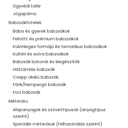
Ügyvédi talár
Jógapárna
Babzsákfotelek
Baba és gyerek babzsákok
Felnőtt és prémium babzsákok
Különleges formájú és tematikus babzsákok
Kültéri és extra babzsákok
Babzsák bútorok és kiegészítők
Háttámlás babzsák
Csepp alakú babzsák
Fánk/hempergó babzsák
Foci babzsák
Méteráru
Alapanyagok és szövettípusok (anyagtípus
szerint)
Speciális méteráruk (felhasználás szerint)