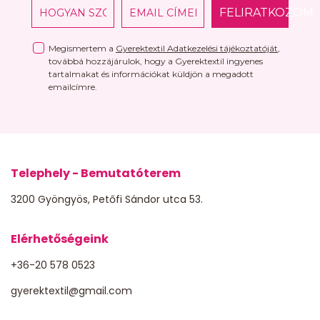
FELIRATKOZOM
Megismertem a
Gyerektextil Adatkezelési tájékoztatóját
,
továbbá hozzájárulok, hogy a Gyerektextil ingyenes
tartalmakat és információkat küldjön a megadott
emailcímre.
Telephely - Bemutatóterem
3200 Gyöngyös, Petőfi Sándor utca 53.
Elérhetőségeink
+36-20 578 0523
gyerektextil@gmail.com