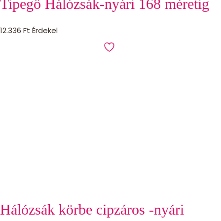
Tipegő Hálózsák-nyári 168 méretig
12.336
Ft
Érdekel
Hálózsák körbe cipzáros -nyári