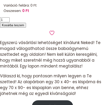
Variáció felára:
0
Ft
Összesen:
0
Ft
Babaágynemű
szett
Kosárba teszem
unikornis-
rózsaszín
minky
Egyszerű vásárlási lehetőséget kínálunk Neked! Te
mennyiség
magad válogathatod össze babaágynemű
szettedet egy oldalon! Nem kell külön keresgélni,
hogy miket szeretnél még hozzá ugyanabból a
mintából. Egy lapon mindent megtalálsz!
Válaszd ki, hogy pontosan milyen legyen a Te
szetted! Az alapárban egy 30 x 40- es kispárna és
egy 70 x 90- es kispaplan van benne, ehhez
jöhetnek még az egyedi kívánságaid!