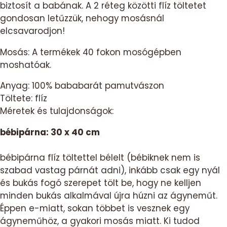
biztosít a babának. A 2 réteg közötti flíz töltetet
gondosan letűzzük, nehogy mosásnál
elcsavarodjon!
Mosás: A termékek 40 fokon mosógépben
moshatóak.
Anyag: 100% bababarát pamutvászon
Töltete: flíz
Méretek és tulajdonságok:
bébipárna: 30 x 40 cm
bébipárna flíz töltettel bélelt (bébiknek nem is
szabad vastag párnát adni), inkább csak egy nyál
és bukás fogó szerepet tölt be, hogy ne kelljen
minden bukás alkalmával újra húzni az ágyneműt.
Éppen e-miatt, sokan többet is vesznek egy
ágyneműhöz, a gyakori mosás miatt. Ki tudod