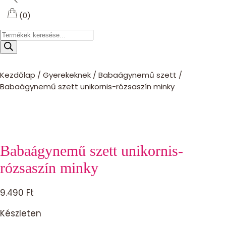
(0)
Products
search
Kezdőlap
/
Gyerekeknek
/
Babaágynemű szett
/
Babaágynemű szett unikornis-rózsaszín minky
Babaágynemű szett unikornis-
rózsaszín minky
9.490
Ft
Készleten