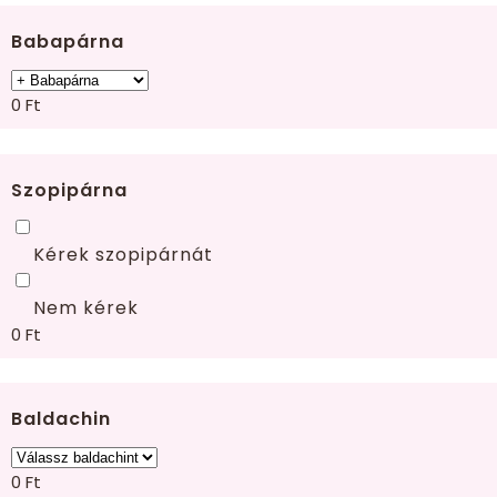
Babapárna
0
Ft
Szopipárna
Kérek szopipárnát
Nem kérek
0
Ft
Baldachin
0
Ft