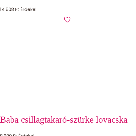
14.508
Ft
Érdekel
Baba csillagtakaró-szürke lovacska
8.990
Ft
Érdekel