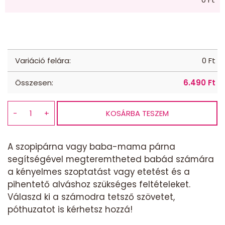
Variáció felára:
0
Ft
Összesen:
6.490
Ft
−
+
KOSÁRBA TESZEM
Szoptatós
párna-
bő
A szopipárna vagy baba-mama párna
mintaválaszték
segítségével megteremtheted babád számára
mennyiség
a kényelmes szoptatást vagy etetést és a
pihentető alváshoz szükséges feltételeket.
Válaszd ki a számodra tetsző szövetet,
póthuzatot is kérhetsz hozzá!