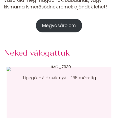
Vásárold meg magadnak, babádnak, vagy
kismama ismerősödnek remek ajándék lehet!
Megvásárolom
Neked válogattuk
Tipegő Hálózsák-nyári 168 méretig