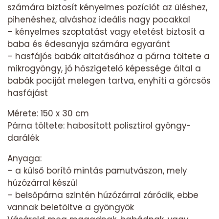
számára biztosít kényelmes pozíciót az üléshez,
pihenéshez, alváshoz ideális nagy pocakkal
– kényelmes szoptatást vagy etetést biztosít a
baba és édesanyja számára egyaránt
– hasfájós babák altatásához a párna töltete a
mikrogyöngy, jó hőszigetelő képessége által a
babák pociját melegen tartva, enyhíti a görcsös
hasfájást
Mérete: 150 x 30 cm
Párna töltete: habosított polisztirol gyöngy-
darálék
Anyaga:
– a külső borító mintás pamutvászon, mely
húzózárral készül
– belsőpárna szintén húzózárral záródik, ebbe
vannak beletöltve a gyöngyök