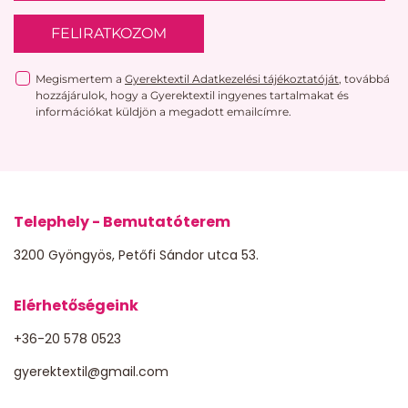
FELIRATKOZOM
Megismertem a
Gyerektextil Adatkezelési tájékoztatóját
, továbbá
hozzájárulok, hogy a Gyerektextil ingyenes tartalmakat és
információkat küldjön a megadott emailcímre.
Telephely - Bemutatóterem
3200 Gyöngyös, Petőfi Sándor utca 53.
Elérhetőségeink
+36-20 578 0523
gyerektextil@gmail.com