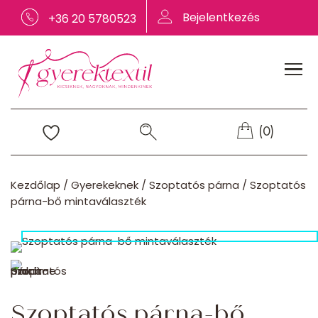
Bejelentkezés
+36 20 5780523
(0)
Kezdőlap
/
Gyerekeknek
/
Szoptatós párna
/
Szoptatós
párna-bő mintaválaszték
Szoptatós párna-bő