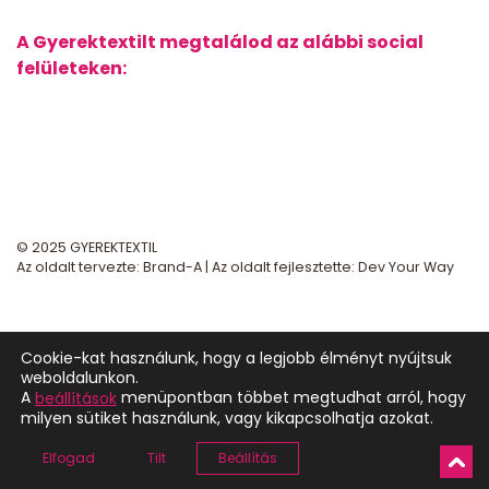
A Gyerektextilt megtalálod az alábbi social
felületeken:
© 2025 GYEREKTEXTIL
Az oldalt tervezte:
Brand-A
| Az oldalt fejlesztette:
Dev Your Way
Cookie-kat használunk, hogy a legjobb élményt nyújtsuk
weboldalunkon.
A
menüpontban többet megtudhat arról, hogy
beállítások
milyen sütiket használunk, vagy kikapcsolhatja azokat.
Elfogad
Tilt
Beállítás