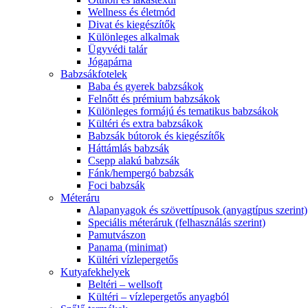
Wellness és életmód
Divat és kiegészítők
Különleges alkalmak
Ügyvédi talár
Jógapárna
Babzsákfotelek
Baba és gyerek babzsákok
Felnőtt és prémium babzsákok
Különleges formájú és tematikus babzsákok
Kültéri és extra babzsákok
Babzsák bútorok és kiegészítők
Háttámlás babzsák
Csepp alakú babzsák
Fánk/hempergó babzsák
Foci babzsák
Méteráru
Alapanyagok és szövettípusok (anyagtípus szerint)
Speciális méteráruk (felhasználás szerint)
Pamutvászon
Panama (minimat)
Kültéri vízlepergetős
Kutyafekhelyek
Beltéri – wellsoft
Kültéri – vízlepergetős anyagból