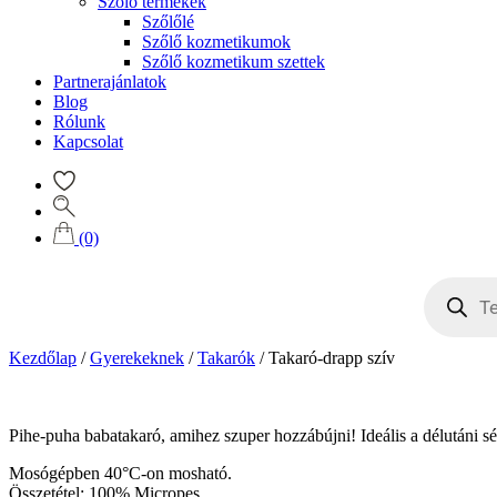
Szőlő termékek
Szőlőlé
Szőlő kozmetikumok
Szőlő kozmetikum szettek
Partnerajánlatok
Blog
Rólunk
Kapcsolat
(0)
Products
search
Kezdőlap
/
Gyerekeknek
/
Takarók
/
Takaró-drapp szív
Pihe-puha babatakaró, amihez szuper hozzábújni! Ideális a délutáni sé
Mosógépben 40°C-on mosható.
Összetétel: 100% Micropes