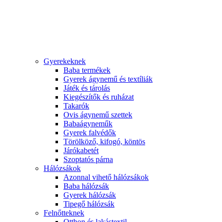
Gyerekeknek
Baba termékek
Gyerek ágynemű és textíliák
Játék és tárolás
Kiegészítők és ruházat
Takarók
Ovis ágynemű szettek
Babaágyneműk
Gyerek falvédők
Törölköző, kifogó, köntös
Járókabetét
Szoptatós párna
Hálózsákok
Azonnal vihető hálózsákok
Baba hálózsák
Gyerek hálózsák
Tipegő hálózsák
Felnőtteknek
Otthon és lakástextil