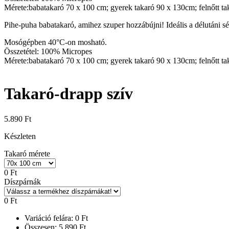
Mérete:babatakaró 70 x 100 cm; gyerek takaró 90 x 130cm; felnőtt t
Pihe-puha babatakaró, amihez szuper hozzábújni! Ideális a délutáni sé
Mosógépben 40°C-on mosható.
Összetétel: 100% Micropes
Mérete:babatakaró 70 x 100 cm; gyerek takaró 90 x 130cm; felnőtt t
Takaró-drapp szív
5.890
Ft
Készleten
Takaró mérete
0
Ft
Díszpárnák
0
Ft
Variáció felára:
0
Ft
Összesen:
5.890
Ft