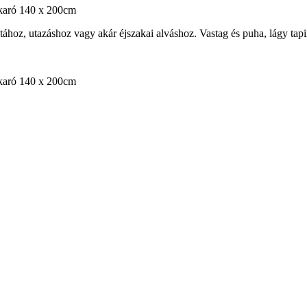
akaró 140 x 200cm
tához, utazáshoz vagy akár éjszakai alváshoz. Vastag és puha, lágy tap
akaró 140 x 200cm