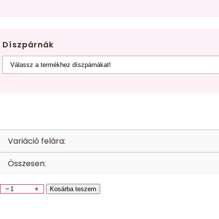
Díszpárnák
Variáció felára:
Összesen:
−
+
Kosárba teszem
Takaró
világoskék
mennyiség