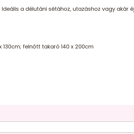
deális a délutáni sétához, utazáshoz vagy akár éj
x 130cm; felnőtt takaró 140 x 200cm