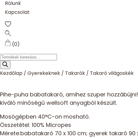
Rólunk
Kapcsolat
(0)
Products
search
Kezdőlap
/
Gyerekeknek
/
Takarók
/
Takaró világoskék
Pihe-puha babatakaró, amihez szuper hozzábújni! I
kiváló minőségű wellsoft anyagból készült.
Mosógépben 40°C-on mosható.
Összetétel: 100% Micropes
Mérete:babatakaró 70 x 100 cm; gyerek takaró 90 