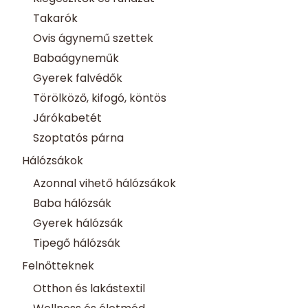
Takarók
Ovis ágynemű szettek
Babaágyneműk
Gyerek falvédők
Törölköző, kifogó, köntös
Járókabetét
Szoptatós párna
Hálózsákok
Azonnal vihető hálózsákok
Baba hálózsák
Gyerek hálózsák
Tipegő hálózsák
Felnőtteknek
Otthon és lakástextil