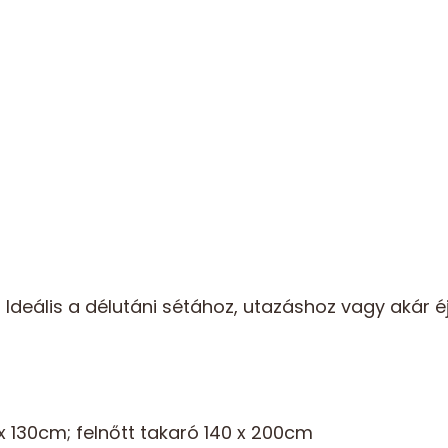
deális a délutáni sétához, utazáshoz vagy akár éj
x 130cm; felnőtt takaró 140 x 200cm