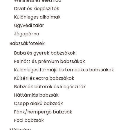
Wellness és életmód
Divat és kiegészítők
Különleges alkalmak
Ügyvédi talár
Jógapárna
Babzsákfotelek
Baba és gyerek babzsákok
Felnőtt és prémium babzsákok
Különleges formájú és tematikus babzsákok
Kültéri és extra babzsákok
Babzsák bútorok és kiegészítők
Háttámlás babzsák
Csepp alakú babzsák
Fánk/hempergó babzsák
Foci babzsák
Méteráru