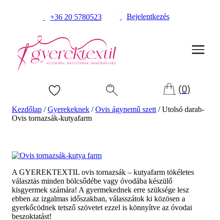
Bejelentkezés
+36 20 5780523
(0)
Kezdőlap
/
Gyerekeknek
/
Ovis ágynemű szett
/
Utolsó darab-
Ovis tornazsák-kutyafarm
A GYEREKTEXTIL ovis tornazsák – kutyafarm tökéletes
Akció!
választás minden bölcsődébe vagy óvodába készülő
kisgyermek számára! A gyermekednek erre szüksége lesz
ebben az izgalmas időszakban, válasszátok ki közösen a
gyerkőcödnek tetsző szövetet ezzel is könnyítve az óvodai
beszoktatást!