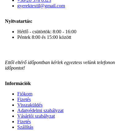
+36-20 578 0523
gyerektextil@gmail.com
Nyitvatartás:
Hétfő - csütörtök: 8:00 - 16:00
Péntek 8:00 és 15:00 között
Ettől eltérő időpontban kérlek egyeztess velünk telefonon
időpontot!
Információk
Fiókom
Fizetés
Visszaküldés
Adatvédelmi szabályzat
Vásárlói szabályzat
Fizetés
Szállítás