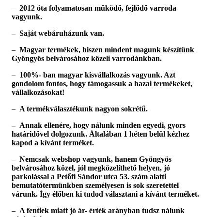
–
2012 óta folyamatosan működő, fejlődő varroda
vagyunk.
–
Saját webáruházunk van.
–
Magyar termékek, hiszen mindent magunk készítünk
Gyöngyös belvárosához közeli varrodánkban.
–
100%- ban magyar kisvállalkozás vagyunk. Azt
gondolom fontos, hogy támogassuk a hazai termékeket,
vállalkozásokat!
–
A termékválasztékunk nagyon sokrétű.
–
Annak ellenére, hogy nálunk minden egyedi, gyors
határidővel dolgozunk. Általában 1 héten belül kézhez
kapod a kívánt terméket.
–
Nemcsak webshop vagyunk, hanem Gyöngyös
belvárosához közel, jól megközelíthető helyen, jó
parkolással a Petőfi Sándor utca 53. szám alatti
bemutatótermünkben személyesen is sok szeretettel
várunk. Így élőben ki tudod választani a kívánt terméket.
–
A fentiek miatt jó ár- érték arányban tudsz nálunk