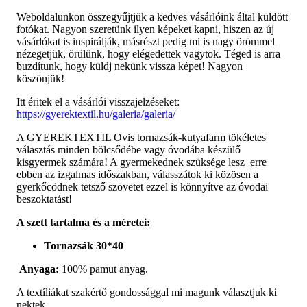
Weboldalunkon összegyűjtjük a kedves vásárlóink által küldött
fotókat. Nagyon szeretünk ilyen képeket kapni, hiszen az új
vásárlókat is inspirálják, másrészt pedig mi is nagy örömmel
nézegetjük, örülünk, hogy elégedettek vagytok. Téged is arra
buzdítunk, hogy küldj nekünk vissza képet! Nagyon
köszönjük!
Itt éritek el a vásárlói visszajelzéseket:
https://gyerektextil.hu/galeria/galeria/
A GYEREKTEXTIL Ovis tornazsák-kutyafarm tökéletes
választás minden bölcsődébe vagy óvodába készülő
kisgyermek számára! A gyermekednek szüksége lesz erre
ebben az izgalmas időszakban, válasszátok ki közösen a
gyerkőcödnek tetsző szövetet ezzel is könnyítve az óvodai
beszoktatást!
A szett tartalma és a méretei:
Tornazsák 30*40
Anyaga:
100% pamut anyag.
A textíliákat szakértő gondossággal mi magunk választjuk ki
nektek.