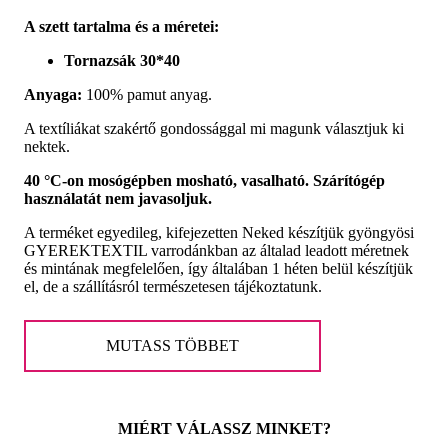
A szett tartalma és a méretei:
Tornazsák 30*40
Anyaga:
100% pamut anyag.
A textíliákat szakértő gondossággal mi magunk választjuk ki
nektek.
40 °C-on mosógépben mosható, vasalható. Szárítógép
használatát nem javasoljuk.
A terméket egyedileg, kifejezetten Neked készítjük gyöngyösi
GYEREKTEXTIL varrodánkban az általad leadott méretnek
és mintának megfelelően, így általában 1 héten belül készítjük
el, de a szállításról természetesen tájékoztatunk.
MUTASS TÖBBET
MIÉRT VÁLASSZ MINKET?