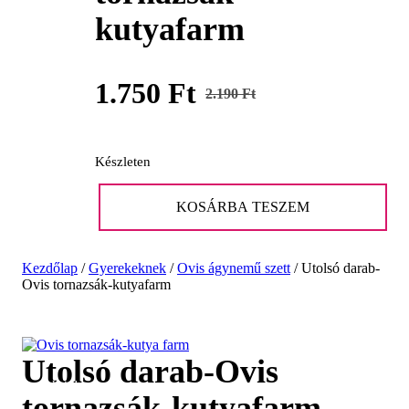
kutyafarm
1.750
Ft
2.190
Ft
Original
Current
price
price
Készleten
was:
is:
Utolsó
2.190 Ft.
1.750 Ft.
darab-
KOSÁRBA TESZEM
Ovis
tornazsák-
kutyafarm
Kezdőlap
/
Gyerekeknek
/
Ovis ágynemű szett
/
Utolsó darab-
mennyiség
Ovis tornazsák-kutyafarm
Utolsó darab-Ovis
Akció!
tornazsák-kutyafarm