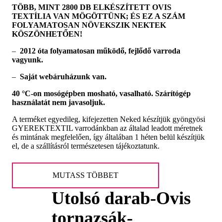
TÖBB, MINT 2800 DB ELKÉSZÍTETT OVIS
TEXTÍLIA VAN MÖGÖTTÜNK; ÉS EZ A SZÁM
FOLYAMATOSAN NÖVEKSZIK NEKTEK
KÖSZÖNHETŐEN!
–
2012 óta folyamatosan működő, fejlődő varroda
vagyunk.
–
Saját webáruházunk van.
40 °C-on mosógépben mosható, vasalható. Szárítógép
használatát nem javasoljuk.
A terméket egyedileg, kifejezetten Neked készítjük gyöngyösi
GYEREKTEXTIL varrodánkban az általad leadott méretnek
és mintának megfelelően, így általában 1 héten belül készítjük
el, de a szállításról természetesen tájékoztatunk.
MUTASS TÖBBET
Utolsó darab-Ovis
tornazsák-