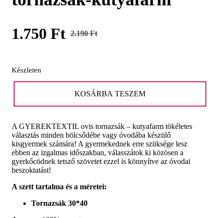
1.750
Ft
2.190
Ft
Original
Current
price
price
Készleten
was:
is:
Utolsó
2.190 Ft.
1.750 Ft.
darab-
KOSÁRBA TESZEM
Ovis
tornazsák-
kutyafarm
A GYEREKTEXTIL ovis tornazsák – kutyafarm tökéletes
mennyiség
választás minden bölcsődébe vagy óvodába készülő
kisgyermek számára! A gyermekednek erre szüksége lesz
ebben az izgalmas időszakban, válasszátok ki közösen a
gyerkőcödnek tetsző szövetet ezzel is könnyítve az óvodai
beszoktatást!
A szett tartalma és a méretei:
Tornazsák 30*40