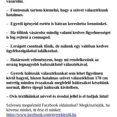
vásárolni.
–
Fontosnak tartom kiemelni, hogy a szövet választékunk
hatalmas.
–
Egyedi igényeid esetén is bátran kereshetsz bennünket.
–
Ha tőlünk vásárolsz mindig valami kedves figyelmességet
is fog rejteni a csomagod.
–
Lerágott csontnak tűnik, de nálunk egy valóban kedves
ügyfélszolgálattal találkozhat.
–
Határozott véleményem, hogy mi rendelkezünk az
ország legnagyobb babzsákfotel választékával.
–
Gyerek hálózsák választékunkat sem lehet figyelmen
kívül hagyni, hiszen hatalmas szövet választékban 170 cm
méretig minden évszaknak megfelelő hálózsákot készítünk
normál, illetve tipegő hálózsák kivitelben.
– Ovis textíliáinkat névvel és óvodai jellel is el tudjuk látni!
Szívesen megnéznéd Facebook oldalunkat? Megköszönjük, ha
követsz minket, itt érsz el minket:
https://www.facebook.com/gyerektextil.hu