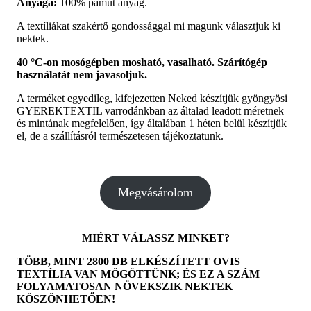
Anyaga:
100% pamut anyag.
A textíliákat szakértő gondossággal mi magunk választjuk ki
nektek.
40 °C-on mosógépben mosható, vasalható. Szárítógép
használatát nem javasoljuk.
A terméket egyedileg, kifejezetten Neked készítjük gyöngyösi
GYEREKTEXTIL varrodánkban az általad leadott méretnek
és mintának megfelelően, így általában 1 héten belül készítjük
el, de a szállításról természetesen tájékoztatunk.
Megvásárolom
MIÉRT VÁLASSZ MINKET?
TÖBB, MINT 2800 DB ELKÉSZÍTETT OVIS
TEXTÍLIA VAN MÖGÖTTÜNK; ÉS EZ A SZÁM
FOLYAMATOSAN NÖVEKSZIK NEKTEK
KÖSZÖNHETŐEN!