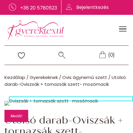
Bejelentkezés
+36 20 5780523
(0)
Kezdőlap
/
Gyerekeknek
/
Ovis ágynemű szett
/
Utolsó
darab-Oviszsák + tornazsák szett- mosómacik
Akció!
Utolsó darab-Oviszsák +
tornazsák szett-