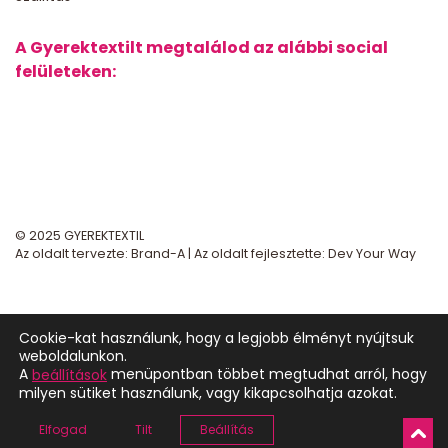
A Gyerektextilt megtalálod az alábbi social
felületeken:
© 2025 GYEREKTEXTIL
Az oldalt tervezte:
Brand-A
| Az oldalt fejlesztette:
Dev Your Way
Cookie-kat használunk, hogy a legjobb élményt nyújtsuk
weboldalunkon.
A
menüpontban többet megtudhat arról, hogy
beállítások
milyen sütiket használunk, vagy kikapcsolhatja azokat.
Elfogad
Tilt
Beállítás