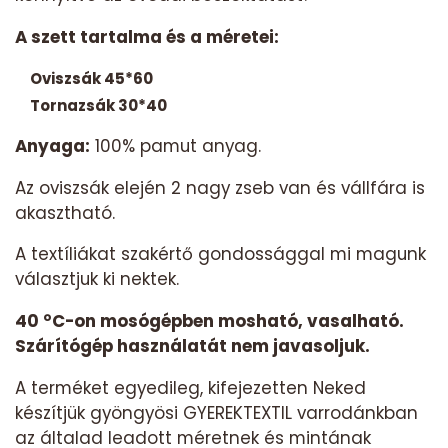
A szett tartalma és a méretei:
Oviszsák 45*60
Tornazsák 30*40
Anyaga:
100% pamut anyag.
Az oviszsák elején 2 nagy zseb van és vállfára is
akasztható.
A textíliákat szakértő gondossággal mi magunk
választjuk ki nektek.
40 °C-on mosógépben mosható, vasalható.
Szárítógép használatát nem javasoljuk.
A terméket egyedileg, kifejezetten Neked
készítjük gyöngyösi GYEREKTEXTIL varrodánkban
az általad leadott méretnek és mintának