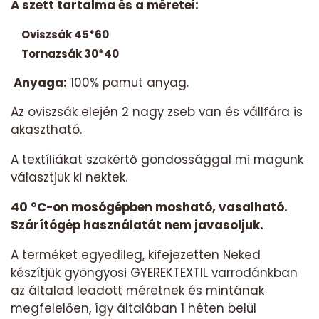
A szett tartalma és a méretei:
Oviszsák 45*60
Tornazsák 30*40
Anyaga:
100% pamut anyag.
Az oviszsák elején 2 nagy zseb van és vállfára is
akasztható.
A textíliákat szakértő gondossággal mi magunk
választjuk ki nektek.
40 °C-on mosógépben mosható, vasalható.
Szárítógép használatát nem javasoljuk.
A terméket egyedileg, kifejezetten Neked
készítjük gyöngyösi GYEREKTEXTIL varrodánkban
az általad leadott méretnek és mintának
megfelelően, így általában 1 héten belül