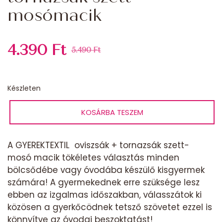
mosómacik
4.390
Ft
5.490
Ft
Original
Current
price
price
Készleten
was:
is:
Utolsó
KOSÁRBA TESZEM
darab-
5.490 Ft.
4.390 Ft.
Oviszsák
+
A GYEREKTEXTIL oviszsák + tornazsák szett-
tornazsák
mosó macik tökéletes választás minden
szett-
bölcsődébe vagy óvodába készülő kisgyermek
mosómacik
számára! A gyermekednek erre szüksége lesz
mennyiség
ebben az izgalmas időszakban, válasszátok ki
közösen a gyerkőcödnek tetsző szövetet ezzel is
könnyítve az óvodai beszoktatást!