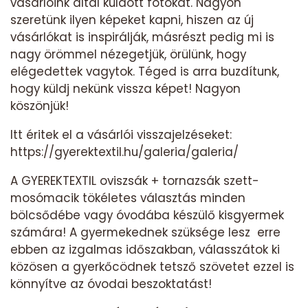
vásárlóink által küldött fotókat. Nagyon
szeretünk ilyen képeket kapni, hiszen az új
vásárlókat is inspirálják, másrészt pedig mi is
nagy örömmel nézegetjük, örülünk, hogy
elégedettek vagytok. Téged is arra buzdítunk,
hogy küldj nekünk vissza képet! Nagyon
köszönjük!
Itt éritek el a vásárlói visszajelzéseket:
https://gyerektextil.hu/galeria/galeria/
A GYEREKTEXTIL oviszsák + tornazsák szett-
mosómacik tökéletes választás minden
bölcsődébe vagy óvodába készülő kisgyermek
számára! A gyermekednek szüksége lesz erre
ebben az izgalmas időszakban, válasszátok ki
közösen a gyerkőcödnek tetsző szövetet ezzel is
könnyítve az óvodai beszoktatást!