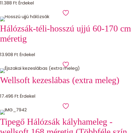
11.388
Ft
Érdekel
Hálózsák-téli-hosszú ujjú 60-170 cm
méretig
13.908
Ft
Érdekel
Wellsoft kezeslábas (extra meleg)
17.496
Ft
Érdekel
Tipegő Hálózsák kályhameleg -
wellsoft 168 méretig (Többféle szín