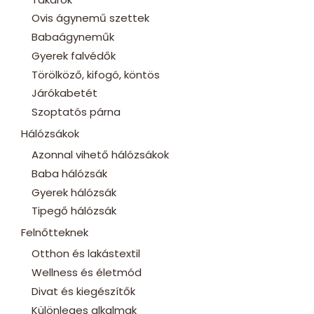
Ovis ágynemű szettek
Babaágyneműk
Gyerek falvédők
Törölköző, kifogó, köntös
Járókabetét
Szoptatós párna
Hálózsákok
Azonnal vihető hálózsákok
Baba hálózsák
Gyerek hálózsák
Tipegő hálózsák
Felnőtteknek
Otthon és lakástextil
Wellness és életmód
Divat és kiegészítők
Különleges alkalmak