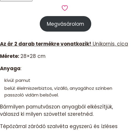
2db-
os
szett
Megvásárolom
-
unikornis,
cica
Az ár 2 darab termékre vonatkozik!
Unikornis, cica
mennyiség
Mérete:
28×28 cm
Anyaga
:
kívül: pamut
belül: élelmiszerbiztos, vízálló, anyagához színben
passzoló vidám belsővel.
Bármilyen pamutvászon anyagból elkészítjük,
válaszd ki milyen szövettel szeretnéd.
Tépőzárral záródó szalvéta egyszerű és ízléses