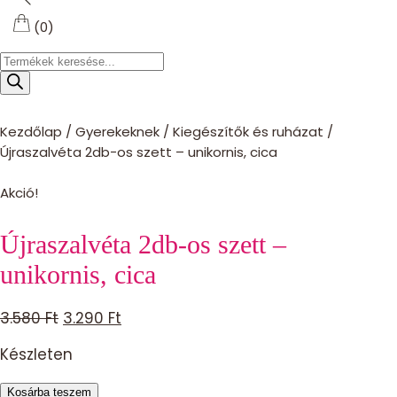
(0)
Products
search
Kezdőlap
/
Gyerekeknek
/
Kiegészítők és ruházat
/
Újraszalvéta 2db-os szett – unikornis, cica
Akció!
Újraszalvéta 2db-os szett –
unikornis, cica
Original
Current
3.580
Ft
3.290
Ft
price
price
Készleten
was:
is:
3.580 Ft.
3.290 Ft.
Újraszalvéta
Kosárba teszem