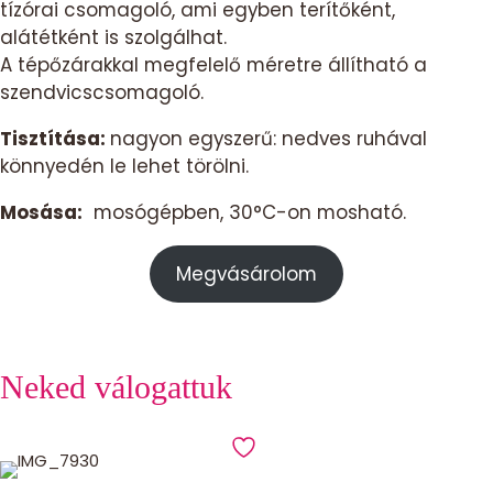
tízórai csomagoló, ami egyben terítőként,
alátétként is szolgálhat.
A tépőzárakkal megfelelő méretre állítható a
szendvicscsomagoló.
Tisztítása:
nagyon egyszerű: nedves ruhával
könnyedén le lehet törölni.
Mosása:
mosógépben, 30°C-on mosható.
Megvásárolom
Neked válogattuk