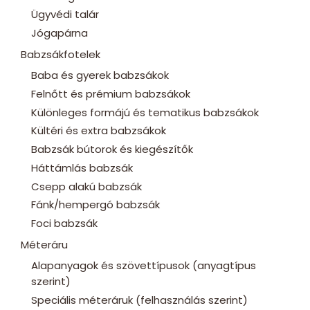
Ügyvédi talár
Jógapárna
Babzsákfotelek
Baba és gyerek babzsákok
Felnőtt és prémium babzsákok
Különleges formájú és tematikus babzsákok
Kültéri és extra babzsákok
Babzsák bútorok és kiegészítők
Háttámlás babzsák
Csepp alakú babzsák
Fánk/hempergó babzsák
Foci babzsák
Méteráru
Alapanyagok és szövettípusok (anyagtípus
szerint)
Speciális méteráruk (felhasználás szerint)